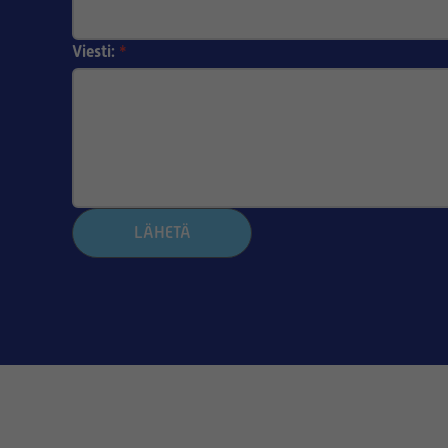
Viesti:
*
LÄHETÄ