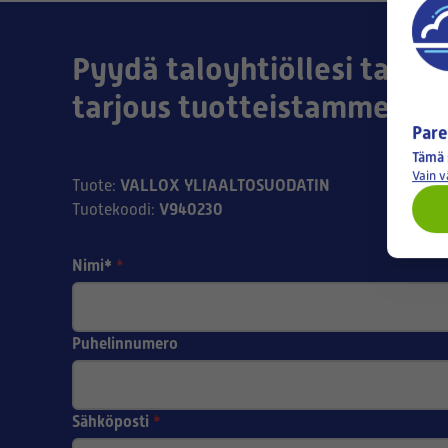
Pyydä taloyhtiöllesi tai yri
tarjous tuotteistamme!
Pare
Tämä 
Vain 
VALLOX YLIAALTOSUODATIN
Tuote
:
V940230
Tuotekoodi
:
Nimi*
*
Puhelinnumero
Sähköposti
*