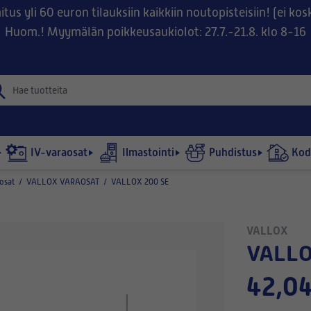
tus yli 60 euron tilauksiin kaikkiin noutopisteisiin! (ei ko
Huom.! Myymälän poikkeusaukiolot: 27.7.-21.8. klo 8-16
IV-varaosat
Ilmastointi
Puhdistus
Kodi
osat
/
VALLOX VARAOSAT
/
VALLOX 200 SE
VALLOX
VALL
42,04