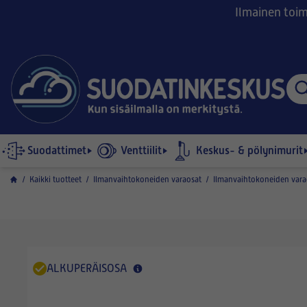
Ilmainen toimi
Suodattimet
Venttiilit
Keskus- & pölynimurit
/
Kaikki tuotteet
/
Ilmanvaihtokoneiden varaosat
/
Ilmanvaihtokoneiden vara
ALKUPERÄISOSA