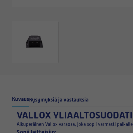
Kuvaus
Kysymyksiä ja vastauksia
VALLOX YLIAALTOSUODAT
Alkuperäinen Vallox varaosa, joka sopii varmasti paikall
Sopii laitteisiin: