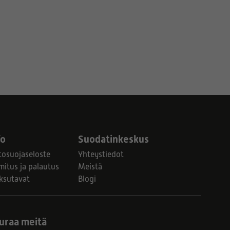
fo
Suodatinkeskus
tosuojaseloste
Yhteystiedot
mitus ja palautus
Meistä
ksutavat
Blogi
uraa meitä