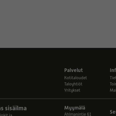
Palvelut
In
Kotitaloudet
Tie
Taloyhtiöt
Toi
Yritykset
Ma
s sisäilma
Myymälä
Se
Ahlmanintie 61
nkit ja