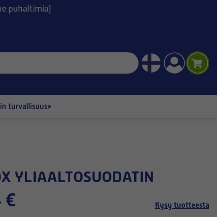
ske puhaltimia)
n turvallisuus
OX YLIAALTOSUODATIN
 €
Kysy tuotteesta