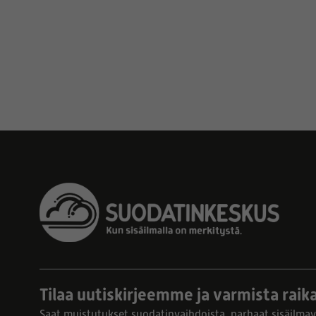
Tilaa uutiskirjeemme ja varmista raika
Saat muistutukset suodatinvaihdoista, parhaat sisäilmavi