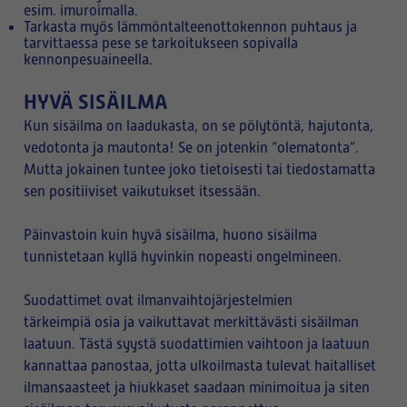
esim. imuroimalla.
Tarkasta myös lämmöntalteenottokennon puhtaus ja
tarvittaessa pese se tarkoitukseen sopivalla
kennonpesuaineella.
HYVÄ SISÄILMA
Kun sisäilma on laadukasta, on se pölytöntä, hajutonta,
vedotonta ja mautonta! Se on jotenkin ”olematonta”.
Mutta jokainen tuntee joko tietoisesti tai tiedostamatta
sen positiiviset vaikutukset itsessään.
Päinvastoin kuin hyvä sisäilma, huono sisäilma
tunnistetaan kyllä hyvinkin nopeasti ongelmineen.
Suodattimet ovat ilmanvaihtojärjestelmien
tärkeimpiä osia ja vaikuttavat merkittävästi sisäilman
laatuun. Tästä syystä suodattimien vaihtoon ja laatuun
kannattaa panostaa, jotta ulkoilmasta tulevat haitalliset
ilmansaasteet ja hiukkaset saadaan minimoitua ja siten