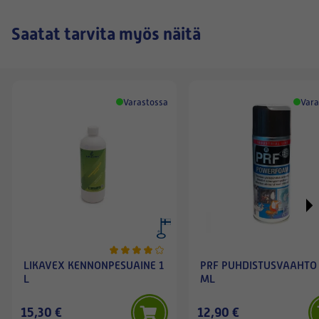
Saatat tarvita myös näitä
Varastossa
Vara
LIKAVEX KENNONPESUAINE 1
PRF PUHDISTUSVAAHTO
L
ML
15,30 €
12,90 €