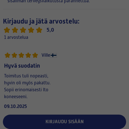
sisäilman terveysvaikutusta parannettua.
Kirjaudu ja jätä arvostelu:
5,0
1 arvostelua
Ville
Hyvä suodatin
Toimitus tuli nopeasti,
hyvin oli myös pakattu.
Sopii erinomaisesti lto
koneeseeni.
09.10.2025
KIRJAUDU SISÄÄN