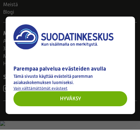
Meistä
Blogi
Myymälä
Ahlmanintie 61
33800 Tampere
Ma–Pe 8–17
Huom! Myymälän poikkeusaukiolot: 27.7.-21.8. klo 8-16
Parempaa palvelua evästeiden avulla
Seuraa meitä
Tämä sivusto käyttää evästeitä paremman
asiakaskokemuksen luomiseksi.
Vain välttämättömät evästeet
HYVÄKSY