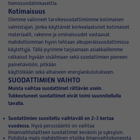
hienosuodatinkasettia.
Kotimaisuus
Olemme valinneet tarvikesuodattimiimme kotimaisen
valmistajan, jonka käyttämät korkealaatuiset kotimaiset
materiaalit, rakenne ja ominaisuudet vastaavat
mahdollisimman hyvin tehtaan alkuperäissuodattimissa
käytettyjä. Tällä pyrimme tarjoamaan asiakkaillemme
ratkaisut hyvään sisäilmaan sekä suodattimien pieneen
painehäviöön, pitkään
käyttöikään sekä alhaiseen energiankulutukseen.
SUODATTIMIEN VAIHTO
Muista vaihtaa suodattimet riittävän usein.
Tukkeutuneet suodattimet eivät toimi suunnitellulla
tavalla.
Suodattimien suositeltu vaihtoväli on 2-3 kertaa
vuodessa.
Hyvä perussääntö on vaihtaa
ilmanvaihtolaitteen suodattimet keväisin ja syksyisin.
Puhdista myös mahdollinen irtolika ilmanvaihtokoneesta