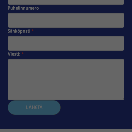
Puhelinnumero
Sähköposti
*
Viesti:
*
LÄHETÄ