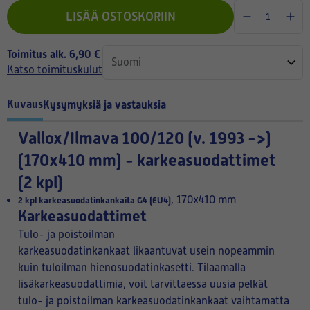
LISÄÄ OSTOSKORIIN
Toimitus alk. 6,90 €
Katso toimituskulut
Kuvaus
Kysymyksiä ja vastauksia
Vallox/Ilmava 100/120 (v. 1993 ->)
(170x410 mm) - karkeasuodattimet
(2 kpl)
, 170x410 mm
2 kpl karkeasuodatinkankaita G4 (EU4)
Karkeasuodattimet
Tulo- ja poistoilman
karkeasuodatinkankaat likaantuvat usein nopeammin
kuin tuloilman hienosuodatinkasetti. Tilaamalla
lisäkarkeasuodattimia, voit tarvittaessa uusia pelkät
tulo- ja poistoilman karkeasuodatinkankaat vaihtamatta