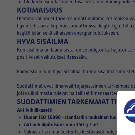
G4-karkeasuodattimien tasaisesta molemminpuolisest
KOTIMAISUUS
Olemme valinneet tarvikesuodattimiimme kotimaisen valm
hyvin tehtaan alkuperäissuodattimissa käytettyjä. Täll
käyttöikään sekä alhaiseen energiankulutukseen.
HYVÄ SISÄILMA
Kun sisäilma on laadukasta, on se pölytöntä, hajutonta,
positiiviset vaikutukset itsessään.
Päinvastoin kuin hyvä sisäilma, huono sisäilma tunniste
Suodattimet ovat ilmanvaihtojärjestelmien tärkeimpiä os
jotta ulkoilmasta tulevat haitalliset ilmansaasteet ja h
SUODATTIMIEN TARKEMMAT TIEDOT
Aktiivihiilikasetti:
Uuden ISO 16890 -standardin mukainen luokitus eP
Aktiivihiilipitoisuus noin 150 g / m²
Valmistettu ilmankosteutta kestävästä polyesteristä