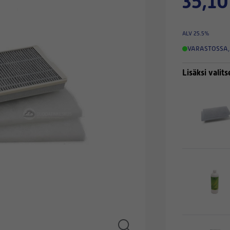
35,10
ALV 25.5%
VARASTOSSA
,
Lisäksi valits