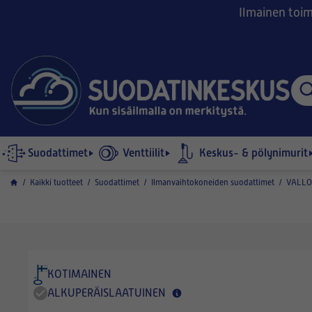
Ilmainen toimi
Suodattimet
Venttiilit
Keskus- & pölynimurit
/
Kaikki tuotteet
/
Suodattimet
/
Ilmanvaihtokoneiden suodattimet
/
VALL
KOTIMAINEN
ALKUPERÄISLAATUINEN