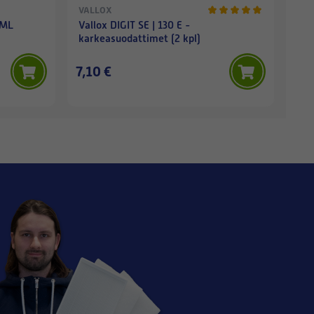
VALLOX
VAL
 ML
Vallox DIGIT SE | 130 E -
VAL
karkeasuodattimet (2 kpl)
7,10 €
14,