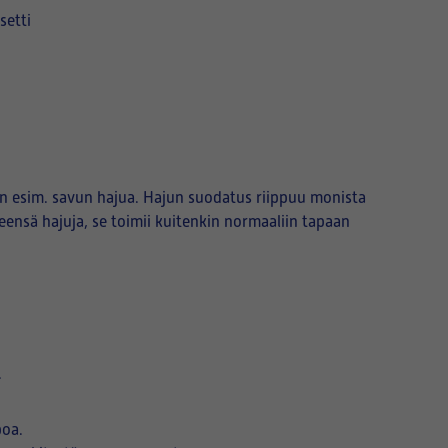
asetti
uten esim. savun hajua. Hajun suodatus riippuu monista
ensä hajuja, se toimii kuitenkin normaaliin tapaan
.
poa.