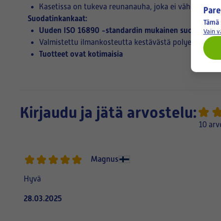
Kasetissa on tukeva reunanauha, joka ei vähennä su
Pare
Suodatinkankaat:
Tämä 
Uuden ISO 16890 -standardin mukainen suodatuslu
Vain 
Valmistettu ilmankosteutta kestävästä polyesteristä
Tuotteet ovat kotimaisia
Kirjaudu ja jätä arvostelu:
10 arv
Magnus
Hyvä
28.03.2025