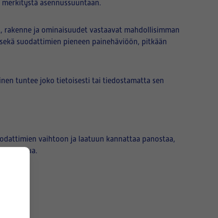
e merkitystä asennussuuntaan.
t, rakenne ja ominaisuudet vastaavat mahdollisimman
 sekä suodattimien pieneen painehäviöön, pitkään
nen tuntee joko tietoisesti tai tiedostamatta sen
suodattimien vaihtoon ja laatuun kannattaa panostaa,
parannettua.