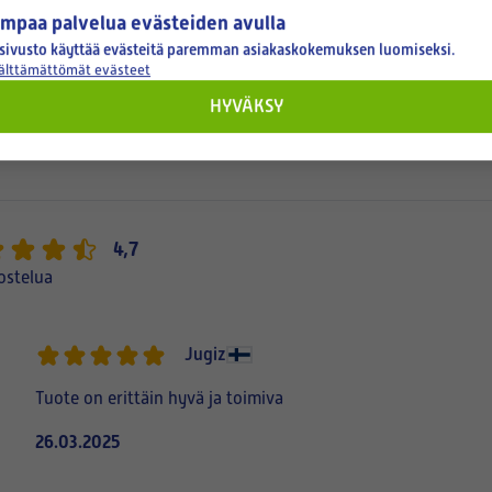
odatuspinta-alaa
mpaa palvelua evästeiden avulla
sivusto käyttää evästeitä paremman asiakaskokemuksen luomiseksi.
okka Coarse 80 % (=G4)
välttämättömät evästeet
HYVÄKSY
4,7
ostelua
Jugiz
Tuote on erittäin hyvä ja toimiva
26.03.2025