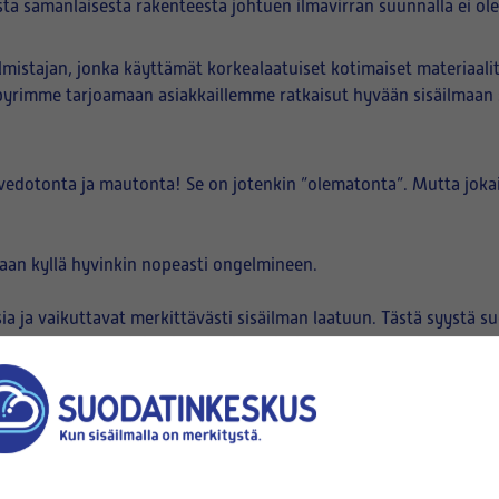
a samanlaisesta rakenteesta johtuen ilmavirran suunnalla ei ol
istajan, jonka käyttämät korkealaatuiset kotimaiset materiaali
ä pyrimme tarjoamaan asiakkaillemme ratkaisut hyvään sisäilmaan
 vedotonta ja mautonta! Se on jotenkin ”olematonta”. Mutta jokai
taan kyllä hyvinkin nopeasti ongelmineen.
ia ja vaikuttavat merkittävästi sisäilman laatuun. Tästä syystä 
iukkaset saadaan minimoitua ja siten sisäilman terveysvaikutusta 
M2,5 55 % (= M6)