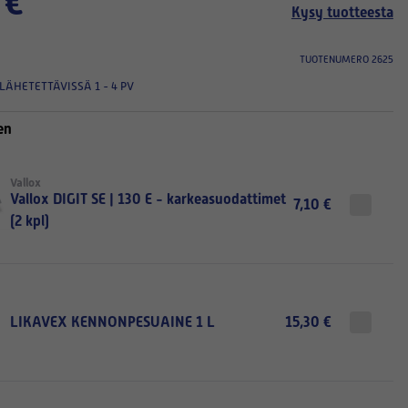
 €
Kysy tuotteesta
TUOTENUMERO 2625
LÄHETETTÄVISSÄ 1 - 4 PV
en
Vallox
Vallox DIGIT SE | 130 E - karkeasuodattimet
7,10 €
(2 kpl)
LIKAVEX KENNONPESUAINE 1 L
15,30 €