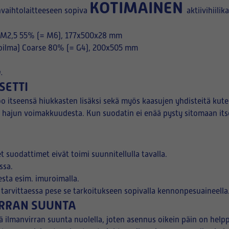
KOTIMAINEN
vaihtolaitteeseen sopiva
aktiivihiilik
M2,5 55% (= M6), 177x500x28 mm
toilma) Coarse 80% (= G4), 200x505 mm
.
SETTI
sitoo itseensä hiukkasten lisäksi sekä myös kaasujen yhdisteitä k
 hajun voimakkuudesta. Kun suodatin ei enää pysty sitomaan itse
 suodattimet eivät toimi suunnitellulla tavalla.
ssa.
sta esim. imuroimalla.
arvittaessa pese se tarkoitukseen sopivalla kennonpesuaineella
IRRAN SUUNTA
ä ilmanvirran suunta nuolella, joten asennus oikein päin on help