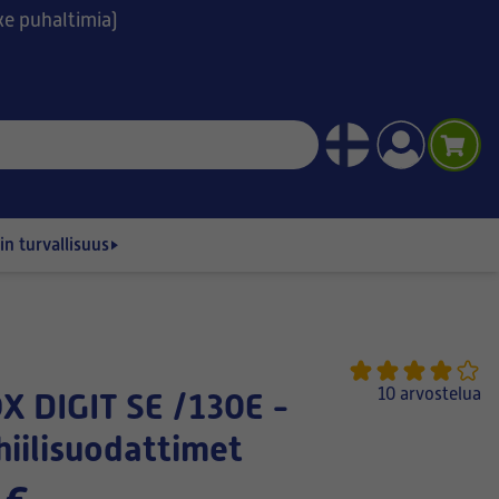
ske puhaltimia)
n turvallisuus
10 arvostelua
ihiilisuodattimet