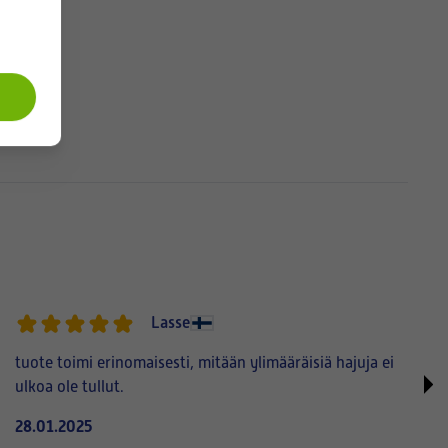
Lasse
tuote toimi erinomaisesti, mitään ylimääräisiä hajuja ei
ulkoa ole tullut.
28.01.2025