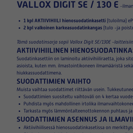
VALLOX DIGIT SE / 130 E
-ilman
1 kpl
AKTIIVIHIILI
hienosuodatinkasetti
(tuloilma)
eP
2 kpl valkoinen karkeasuodatinkangas
(tulo -ja pois
Tämä suodatinsarja sopii Vallox Digit SE/130E -laitteisiin
AKTIIVIHIILINEN HIENOSUODATINKA
Suodatinkasettiin on laminoitu aktiivihiiliraetta, joka 
asioista, kuten mm. ilmastointikoneen ilmamääristä sekä
hiukkassuodattimena.
SUODATTIMIEN VAIHTO
Muista vaihtaa suodattimet riittävän usein. Tukkeutuneet
Suodattimien suositeltu vaihtoväli on 4 kertaa vuode
Puhdista myös mahdollinen irtolika ilmanvaihtokonee
Tarkasta myös lämmöntalteenottokennon puhtaus ja t
SUODATTIMIEN ASENNUS JA ILMAV
Aktiivihiilisessä hienosuodatinkasetissa on merkittyn