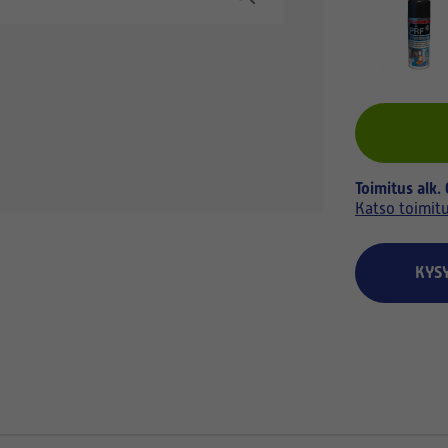
Toimitus alk.
Katso toimit
KYS