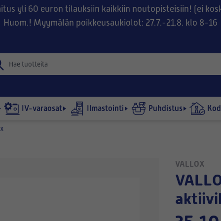
tus yli 60 euron tilauksiin kaikkiin noutopisteisiin! (ei ko
Huom.! Myymälän poikkeusaukiolot: 27.7.-21.8. klo 8-16
IV-varaosat
Ilmastointi
Puhdistus
Kodi
OX
VALLOX
VALLOX DIGIT SE /130E -
aktiiv