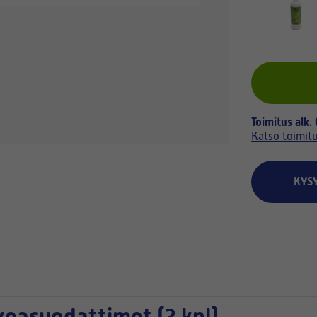
Toimitus alk.
Katso toimit
KYS
keasuodattimet (2 kpl)