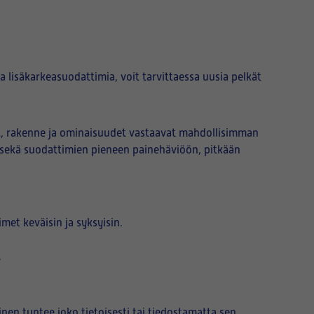
lisäkarkeasuodattimia, voit tarvittaessa uusia pelkät
t, rakenne ja ominaisuudet vastaavat mahdollisimman
 sekä suodattimien pieneen painehäviöön, pitkään
et keväisin ja syksyisin.
.
nen tuntee joko tietoisesti tai tiedostamatta sen