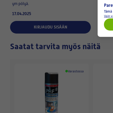
ym pölyä.
Pare
Tämä 
17.04.2025
Vain 
KIRJAUDU SISÄÄN
Saatat tarvita myös näitä
Varastossa