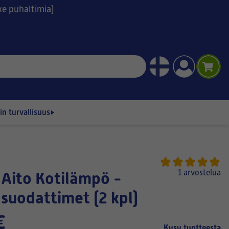
ske puhaltimia)
n turvallisuus
1 arvostelua
suodattimet (2 kpl)
€
Kysy tuotteesta