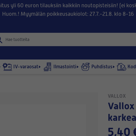
tus yli 60 euron tilauksiin kaikkiin noutopisteisiin! (ei ko
Huom.! Myymälän poikkeusaukiolot: 27.7.-21.8. klo 8-16
IV-varaosat
Ilmastointi
Puhdistus
Kodi
VALLOX
Vallox Aito Kotilämpö -
karkea
5,40 