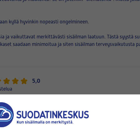
taan kyllä hyvinkin nopeasti ongelmineen.
ia ja vaikuttavat merkittävästi sisäilman laatuun. Tästä syystä 
iukkaset saadaan minimoitua ja siten sisäilman terveysvaikutusta 
5,0
stelua