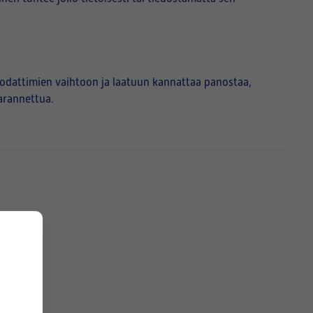
suodattimien vaihtoon ja laatuun kannattaa panostaa,
parannettua.