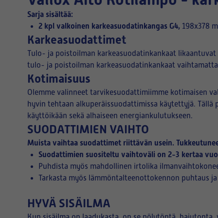
Sarja sisältää:
2 kpl valkoinen karkeasuodatinkangas G4,
198x378 mm
Karkeasuodattimet
Tulo- ja poistoilman karkeasuodatinkankaat likaantuvat 
tulo- ja poistoilman karkeasuodatinkankaat vaihtamatta
Kotimaisuus
Olemme valinneet tarvikesuodattimiimme kotimaisen valm
hyvin tehtaan alkuperäissuodattimissa käytettyjä. Täll
käyttöikään sekä alhaiseen energiankulutukseen.
SUODATTIMIEN VAIHTO
Muista vaihtaa suodattimet riittävän usein. Tukkeutuneet
Suodattimien suositeltu vaihtoväli on 2-3 kertaa vu
Puhdista myös mahdollinen irtolika ilmanvaihtokonee
Tarkasta myös lämmöntalteenottokennon puhtaus ja t
HYVÄ SISÄILMA
Kun sisäilma on laadukasta, on se pölytöntä, hajutonta,