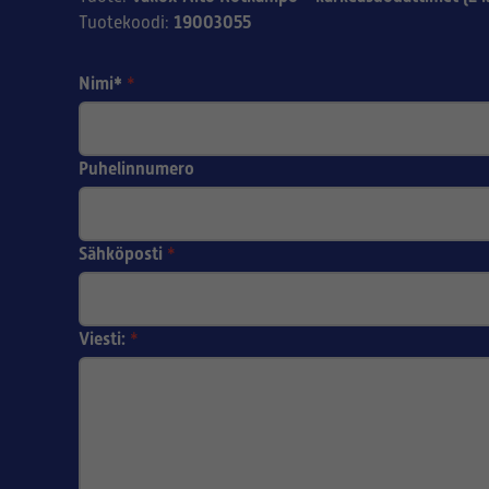
19003055
Tuotekoodi
:
Nimi*
*
Puhelinnumero
Sähköposti
*
Viesti:
*