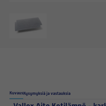
Kuvaus
Kysymyksiä ja vastauksia
Vallox Aito Kotilämpö - kar