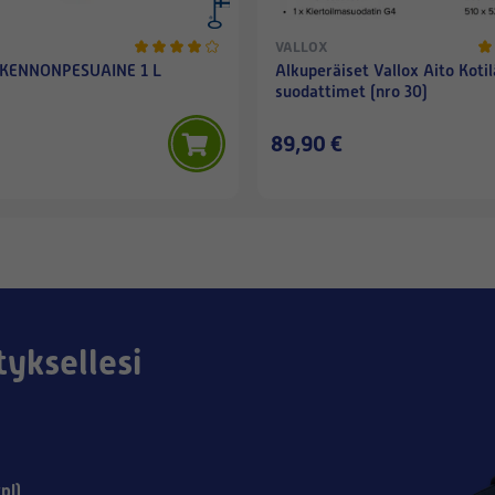
VALLOX
 KENNONPESUAINE 1 L
Alkuperäiset Vallox Aito Koti
suodattimet (nro 30)
89,90 €
tyksellesi
pl)