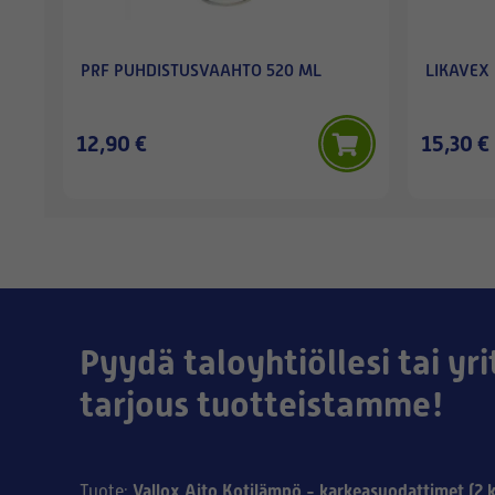
PRF PUHDISTUSVAAHTO 520 ML
LIKAVEX
12,90 €
15,30 €
Pyydä taloyhtiöllesi tai yri
tarjous tuotteistamme!
Vallox Aito Kotilämpö - karkeasuodattimet (2 k
Tuote
: