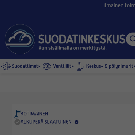
Ilmainen toimi
Suodattimet
Venttiilit
Keskus- & pölynimurit
KOTIMAINEN
ALKUPERÄISLAATUINEN