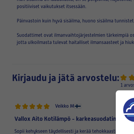
positiiviset vaikutukset itsessään.
Päinvastoin kuin hyvä sisäilma, huono sisäilma tunniste
Suodattimet ovat ilmanvaihtojärjestelmien tärkeimpiä os
jotta ulkoilmasta tulevat haitalliset ilmansaasteet ja h
Kirjaudu ja jätä arvostelu:
1 arvo
Veikko M
Vallox Aito Kotilämpö - karkeasuodatin
Sopii kehykseen täydellisesti ja kerää tehokkaasti siite-