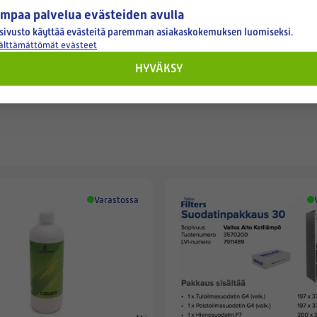
mpaa palvelua evästeiden avulla
sivusto käyttää evästeitä paremman asiakaskokemuksen luomiseksi.
välttämättömät evästeet
HYVÄKSY
Varastossa