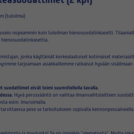
 (tuloilma)
usein nopeammin kuin tuloilman hienosuodatinkasetti. Tilaamalla 
 hienosuodatinkasettia.
istajan, jonka käyttämät korkealaatuiset kotimaiset materiaali
ä pyrimme tarjoamaan asiakkaillemme ratkaisut hyvään sisäilmaan
 suodattimet eivät toimi suunnitellulla tavalla.
odessa.
Hyvä perussääntö on vaihtaa ilmanvaihtolaitteen suodattim
sta esim. imuroimalla.
arvittaessa pese se tarkoitukseen sopivalla kennonpesuaineella
 vedotonta ja mautonta! Se on jotenkin ”olematonta”. Mutta jokai