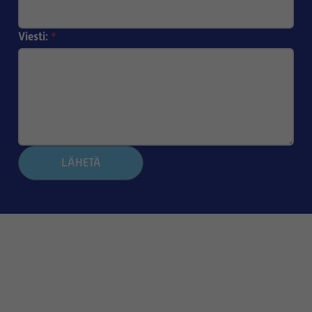
Viesti:
*
LÄHETÄ