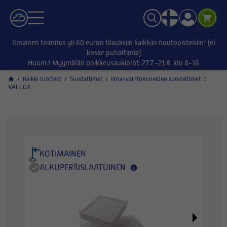
Ilmainen toimitus yli 60 euron tilauksiin kaikkiin noutopisteisiin! (ei
koske puhaltimia)
Huom.! Myymälän poikkeusaukiolot: 27.7.-21.8. klo 8-16
/
Kaikki tuotteet
/
Suodattimet
/
Ilmanvaihtokoneiden suodattimet
/
VALLOX
KOTIMAINEN
ALKUPERÄISLAATUINEN