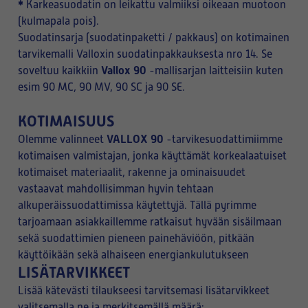
*
Karkeasuodatin on leikattu valmiiksi oikeaan muotoon
(kulmapala pois).
Suodatinsarja (suodatinpaketti / pakkaus) on kotimainen
tarvikemalli Valloxin suodatinpakkauksesta nro 14. Se
Vallox 90
soveltuu kaikkiin
-mallisarjan laitteisiin kuten
esim 90 MC, 90 MV, 90 SC ja 90 SE.
KOTIMAISUUS
VALLOX 90
Olemme valinneet
-tarvikesuodattimiimme
kotimaisen valmistajan, jonka käyttämät korkealaatuiset
kotimaiset materiaalit, rakenne ja ominaisuudet
vastaavat mahdollisimman hyvin tehtaan
alkuperäissuodattimissa käytettyjä. Tällä pyrimme
tarjoamaan asiakkaillemme ratkaisut hyvään sisäilmaan
sekä suodattimien pieneen painehäviöön, pitkään
käyttöikään sekä alhaiseen energiankulutukseen
LISÄTARVIKKEET
Lisää kätevästi tilaukseesi tarvitsemasi lisätarvikkeet
valitsemalla ne ja merkitsemällä määrä: