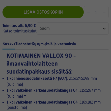
LISÄÄ OSTOSKORIIN
Toimitus alk. 6,90 €
Katso toimituskulut
Kuvaus
Tiedostot
Kysymyksiä ja vastauksia
KOTIMAINEN
VALLOX 90 -
ilmanvaihtolaitteen
suodatinpakkaus sisältää:
1 kpl hienosuodatinkasetti F7 (EU7
),
215x245x48 mm
(tuloilma)
1 kpl valkoinen karkeasuodatinkangas G4,
315x267 mm
*
(tuloilma)
1 kpl valkoinen karkeasuodatinkangas G4,
316x182 mm
(poistoilma)