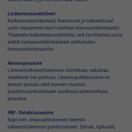
Lisäkarkeasuodattimet
Karkeasuodatinkankaat likaantuvat ja tukkeentuvat
usein nopeammin kuin tuloilman hienosuodatinkasetti.
Tilaamalla lisäkarkeasuodattimia, voit tarvittaessa uusia
pelkät karkeasuodatinkankaat vaihtamatta
hienosuodatinkasettia.
Kennonpesuaine
Lämmöntalteenottokennon toimintaan vaikuttaa
oleellisesti sen puhtaus. Likavex puhdistusaine on
kennon pesuun sekä moneen muuhun
puhdistustarkoitukseen soveltuva laimennettava
pesuaine.
PRF- Puhdistusvaahto
Sopii mm. ilmanvaihtokoneen lämmön
talteenottokennon puhdistukseen. Sohvat, työtuolit,