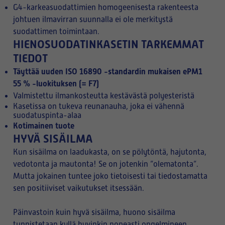
G4-karkeasuodattimien homogeenisesta rakenteesta
johtuen ilmavirran suunnalla ei ole merkitystä
suodattimen toimintaan.
HIENOSUODATINKASETIN TARKEMMAT
TIEDOT
Täyttää uuden ISO 16890 -standardin mukaisen ePM1
55 % -luokituksen (= F7)
Valmistettu ilmankosteutta kestävästä polyesteristä
Kasetissa on tukeva reunanauha, joka ei vähennä
suodatuspinta-alaa
Kotimainen tuote
HYVÄ SISÄILMA
Kun sisäilma on laadukasta, on se pölytöntä, hajutonta,
vedotonta ja mautonta! Se on jotenkin ”olematonta”.
Mutta jokainen tuntee joko tietoisesti tai tiedostamatta
sen positiiviset vaikutukset itsessään.
Päinvastoin kuin hyvä sisäilma, huono sisäilma
tunnistetaan kyllä hyvinkin nopeasti ongelmineen.