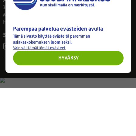
Ahlmanintie 61
33800 Tampere
Ma–Pe 8–17
Huom! Myymälän poikkeusaukiolot: 27.7.-21.8. klo 8-16
Parempaa palvelua evästeiden avulla
Seuraa meitä
Tämä sivusto käyttää evästeitä paremman
asiakaskokemuksen luomiseksi.
Vain välttämättömät evästeet
HYVÄKSY