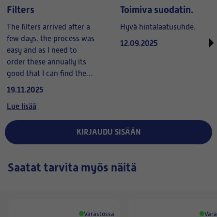
Filters
Toimiva suodatin.
The filters arrived after a
Hyvä hintalaatusuhde.
few days, the process was
12.09.2025
easy and as I need to
order these annually its
good that I can find the
correct product from my
19.11.2025
account.
Lue lisää
KIRJAUDU SISÄÄN
Saatat tarvita myös näitä
Varastossa
Vara