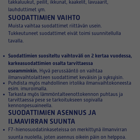
takkaluukut, peilit, ikkunat, kaakelit, lavuaarit,
lauhduttimet ym.
SUODATTIMIEN VAIHTO
Muista vaihtaa suodattimet riittävän usein.
Tukkeutuneet suodattimet eivät toimi suunnitellulla
tavalla.
Suodattimien suositeltu vaihtoväli on 2 kertaa vuodessa,
karkeasuodattimien osalta tarvittaessa
useamminkin.
Hyvä perussääntö on vaihtaa
ilmanvaihtolaitteen suodattimet keväisin ja syksyisin.
Puhdista myös mahdollinen irtolika ilmanvaihtokoneesta
esim. imuroimalla.
Tarkasta myös lämmöntalteenottokennon puhtaus ja
tarvittaessa pese se tarkoitukseen sopivalla
kennonpesuaineella.
SUODATTIMIEN ASENNUS JA
ILMAVIRRAN SUUNTA
F7-hienosuodatinkaseteissa on merkittynä ilmanvirran
suunta nuolella, joten asennus oikein päin on helppoa.