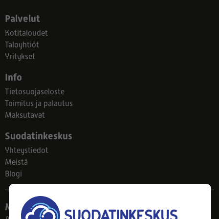
Palvelut
Kotitaloudet
Taloyhtiöt
Yritykset
Info
Tietosuojaseloste
Toimitus ja palautus
Maksutavat
Suodatinkeskus
Yhteystiedot
Meistä
Blogi
Myymälä