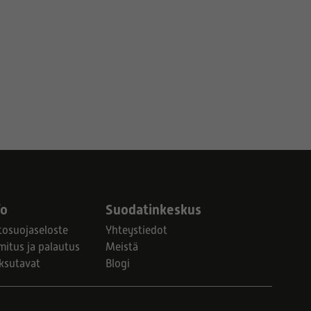
fo
Suodatinkeskus
tosuojaseloste
Yhteystiedot
mitus ja palautus
Meistä
ksutavat
Blogi