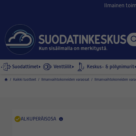
Ilmainen toimi
Suodattimet
Venttiilit
Keskus- & pölynimurit
/
Kaikki tuotteet
/
Ilmanvaihtokoneiden varaosat
/
Ilmanvaihtokoneiden vara
ALKUPERÄISOSA