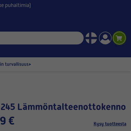
ske puhaltimia)
n turvallisuus
ox 245 Lämmöntalteenottokenno
9 €
Kysy tuotteesta