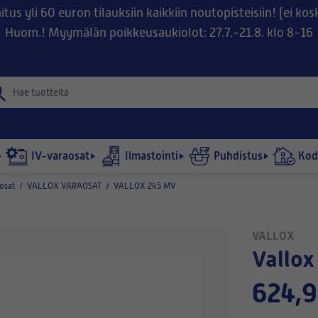
tus yli 60 euron tilauksiin kaikkiin noutopisteisiin! (ei ko
Huom.! Myymälän poikkeusaukiolot: 27.7.-21.8. klo 8-16
IV-varaosat
Ilmastointi
Puhdistus
Kodi
osat
/
VALLOX VARAOSAT
/
VALLOX 245 MV
VALLOX
Vall
624,9