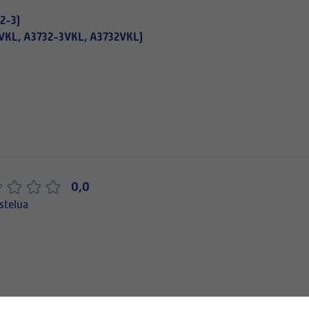
2-3)
2VKL, A3732-3VKL, A3732VKL)
0,0
stelua