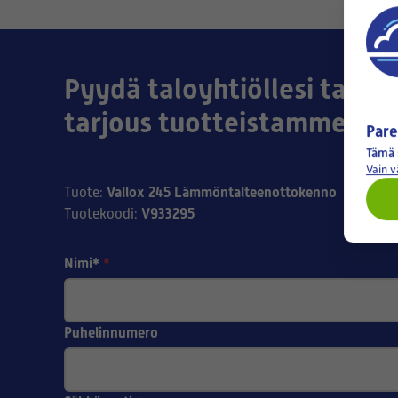
Pyydä taloyhtiöllesi tai yri
tarjous tuotteistamme!
Pare
Tämä 
Vain 
Vallox 245 Lämmöntalteenottokenno
Tuote
:
V933295
Tuotekoodi
:
Nimi*
*
Puhelinnumero