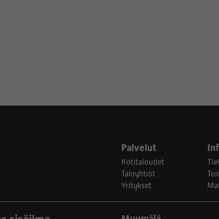
Palvelut
In
Kotitaloudet
Tie
Taloyhtiöt
Toi
Yritykset
Ma
Myymälä