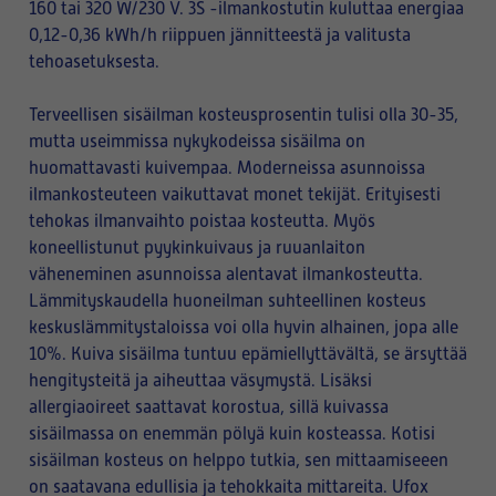
160 tai 320 W/230 V. 3S -ilmankostutin kuluttaa energiaa
0,12-0,36 kWh/h riippuen jännitteestä ja valitusta
tehoasetuksesta.
Terveellisen sisäilman kosteusprosentin tulisi olla 30-35,
mutta useimmissa nykykodeissa sisäilma on
huomattavasti kuivempaa. Moderneissa asunnoissa
ilmankosteuteen vaikuttavat monet tekijät. Erityisesti
tehokas ilmanvaihto poistaa kosteutta. Myös
koneellistunut pyykinkuivaus ja ruuanlaiton
väheneminen asunnoissa alentavat ilmankosteutta.
Lämmityskaudella huoneilman suhteellinen kosteus
keskuslämmitystaloissa voi olla hyvin alhainen, jopa alle
10%. Kuiva sisäilma tuntuu epämiellyttävältä, se ärsyttää
hengitysteitä ja aiheuttaa väsymystä. Lisäksi
allergiaoireet saattavat korostua, sillä kuivassa
sisäilmassa on enemmän pölyä kuin kosteassa. Kotisi
sisäilman kosteus on helppo tutkia, sen mittaamiseeen
on saatavana edullisia ja tehokkaita mittareita. Ufox