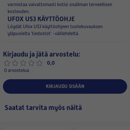
varmistaa vaivattomasti kotisi sisäilman terveellisen
kosteuden.
UFOX US3 KÄYTTÖOHJE
Löydät Ufox US3 käyttöohjeen tuotekuvauksen
yläpuolelta 'tiedostot' -välilehdeltä.
Kirjaudu ja jätä arvostelu:
0,0
0 arvostelua
KIRJAUDU SISÄÄN
Saatat tarvita myös näitä