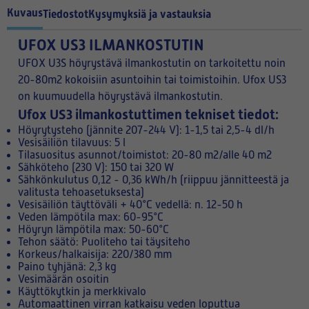
Kuvaus
Tiedostot
Kysymyksiä ja vastauksia
UFOX US3 ILMANKOSTUTIN
UFOX U3S höyrystävä ilmankostutin on tarkoitettu noin
20-80m2 kokoisiin asuntoihin tai toimistoihin. Ufox US3
on kuumuudella höyrystävä ilmankostutin.
Ufox US3 ilmankostuttimen tekniset tiedot:
Höyrytysteho (jännite 207-244 V): 1-1,5 tai 2,5-4 dl/h
Vesisäiliön tilavuus: 5 l
Tilasuositus asunnot/toimistot: 20-80 m2/alle 40 m2
Sähköteho (230 V): 150 tai 320 W
Sähkönkulutus 0,12 - 0,36 kWh/h (riippuu jännitteestä ja
valitusta tehoasetuksesta)
Vesisäiliön täyttöväli + 40°C vedellä: n. 12-50 h
Veden lämpötila max: 60-95°C
Höyryn lämpötila max: 50-60°C
Tehon säätö: Puoliteho tai täysiteho
Korkeus/halkaisija: 220/380 mm
Paino tyhjänä: 2,3 kg
Vesimäärän osoitin
Käyttökytkin ja merkkivalo
Automaattinen virran katkaisu veden loputtua