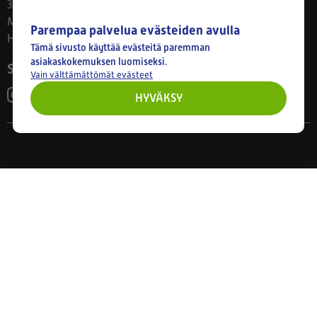
33800 Tampere
Ma–Pe 8–17
Parempaa palvelua evästeiden avulla
Huom! Myymälän poikkeusaukiolot: 27.7.-21.8. klo 8-16
Tämä sivusto käyttää evästeitä paremman
asiakaskokemuksen luomiseksi.
Seuraa meitä
Vain välttämättömät evästeet
HYVÄKSY