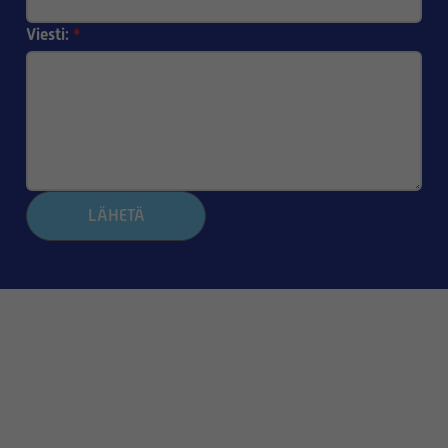
Viesti:
*
LÄHETÄ