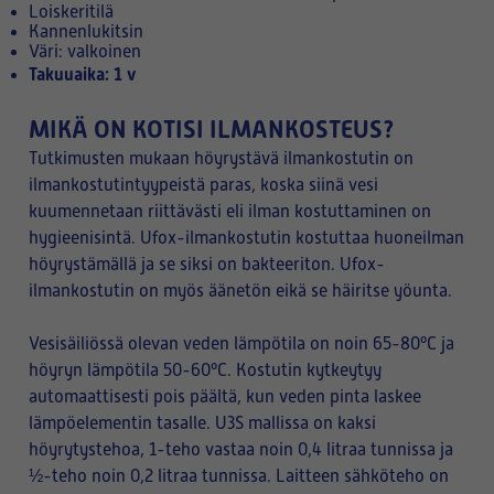
Loiskeritilä
Kannenlukitsin
Väri: valkoinen
Takuuaika: 1 v
MIKÄ ON KOTISI ILMANKOSTEUS?
Tutkimusten mukaan höyrystävä ilmankostutin on
ilmankostutintyypeistä paras, koska siinä vesi
kuumennetaan riittävästi eli ilman kostuttaminen on
hygieenisintä. Ufox-ilmankostutin kostuttaa huoneilman
höyrystämällä ja se siksi on bakteeriton. Ufox-
ilmankostutin on myös äänetön eikä se häiritse yöunta.
Vesisäiliössä olevan veden lämpötila on noin 65-80ºC ja
höyryn lämpötila 50-60ºC. Kostutin kytkeytyy
automaattisesti pois päältä, kun veden pinta laskee
lämpöelementin tasalle. U3S mallissa on kaksi
höyrytystehoa, 1-teho vastaa noin 0,4 litraa tunnissa ja
½-teho noin 0,2 litraa tunnissa. Laitteen sähköteho on