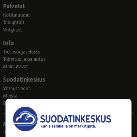
Palvelut
Kotitaloudet
Taloyhtiöt
Yritykset
Info
Tietosuojaseloste
Toimitus ja palautus
Maksutavat
Suodatinkeskus
Yhteystiedot
Meistä
Blogi
Myymälä
Ahlmanintie 61