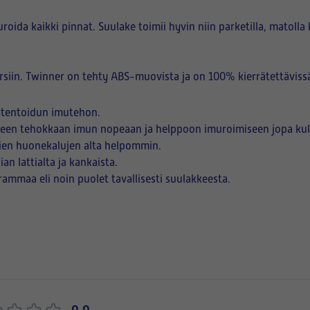
ida kaikki pinnat. Suulake toimii hyvin niin parketilla, matolla ku
rsiin. Twinner on tehty ABS-muovista ja on 100% kierrätettäviss
atentoidun imutehon.
teen tehokkaan imun nopeaan ja helppoon imuroimiseen jopa kulm
ien huonekalujen alta helpommin.
an lattialta ja kankaista.
ammaa eli noin puolet tavallisesti suulakkeesta.
0,0