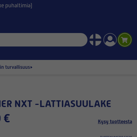
ske puhaltimia)
n turvallisuus
NER NXT -LATTIASUULAKE
 €
Kysy tuotteesta