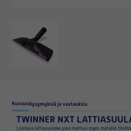
Kuvaus
Kysymyksiä ja vastauksia
TWINNER NXT LATTIASUUL
Loistava lattiasuulake joka mahtuu myös mataliin tiloih