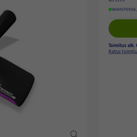
ALV 25.5%
VARASTOSSA
,
Toimitus alk.
Katso toimit