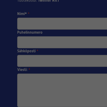
Twinner NXT
Tuotekoodi
:
Nimi*
*
Puhelinnumero
Sähköposti
*
Viesti:
*