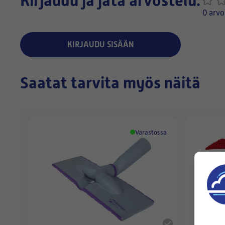
Kirjaudu ja jätä arvostelu:
0 arvo
KIRJAUDU SISÄÄN
Saatat tarvita myös näitä
Varastossa