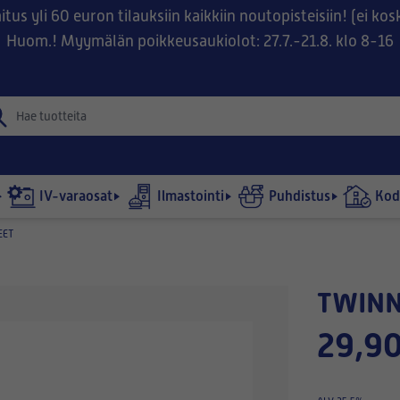
tus yli 60 euron tilauksiin kaikkiin noutopisteisiin! (ei ko
Huom.! Myymälän poikkeusaukiolot: 27.7.-21.8. klo 8-16
IV-varaosat
Ilmastointi
Puhdistus
Kodi
EET
TWIN
29,90