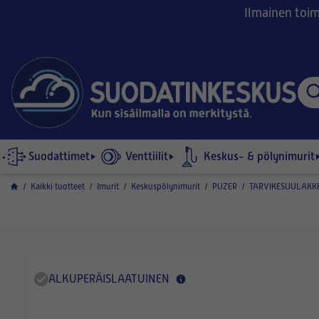
Ilmainen toimi
Suodattimet
Venttiilit
Keskus- & pölynimurit
/
Kaikki tuotteet
/
Imurit
/
Keskuspölynimurit
/
PUZER
/
TARVIKESUULAKK
ALKUPERÄISLAATUINEN