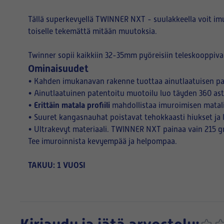
Tällä superkevyellä TWINNER NXT - suulakkeella voit imuro
toiselle tekemättä mitään muutoksia.
Twinner sopii kaikkiin 32-35mm pyöreisiin teleskooppiva
Ominaisuudet
• Kahden imukanavan rakenne tuottaa ainutlaatuisen p
• Ainutlaatuinen patentoitu muotoilu luo täyden 360 as
Erittäin matala profiili
•
mahdollistaa imuroimisen matal
• Suuret kangasnauhat poistavat tehokkaasti hiukset ja li
• Ultrakevyt materiaali. TWINNER NXT painaa vain 215 gr
Tee imuroinnista kevyempää ja helpompaa.
TAKUU: 1 VUOSI