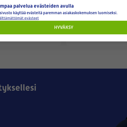
mpaa palvelua evästeiden avulla
-PUNAINEN LIUKUPALA
TWINNER-SUULAKKEEN HUO
sivusto käyttää evästeitä paremman asiakaskokemuksen luomiseksi.
välttämättömät evästeet
HYVÄKSY
9,50 €
tyksellesi