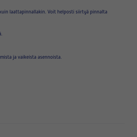
in laattapinnallakin. Voit helposti siirtyä pinnalta
ä.
ista ja vaikeista asennoista.