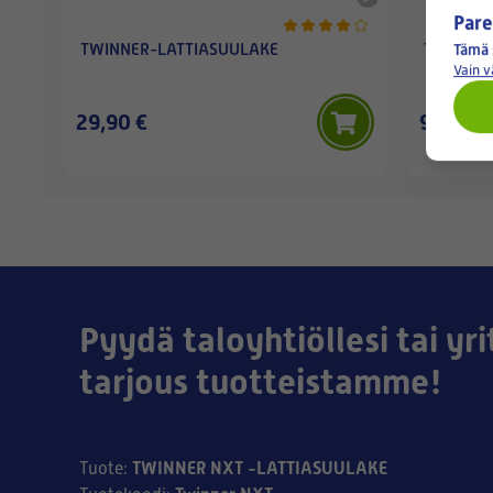
Pare
TWINNER-LATTIASUULAKE
TWINNER
Tämä 
Vain 
29,90 €
9,90 €
Pyydä taloyhtiöllesi tai yri
tarjous tuotteistamme!
TWINNER NXT -LATTIASUULAKE
Tuote
: