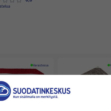
stelua
Varastossa