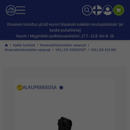
Ilmainen toimitus yli 60 euron tilauksiin kaikkiin noutopisteisiin! (ei
koske puhaltimia)
Huom.! Myymälän poikkeusaukiolot: 27.7.-21.8. klo 8-16
/
Kaikki tuotteet
/
Ilmanvaihtokoneiden varaosat
/
Ilmanvaihtokoneiden varaosat
/
VALLOX VARAOSAT
/
VALLOX 245 MV
ALKUPERÄISOSA