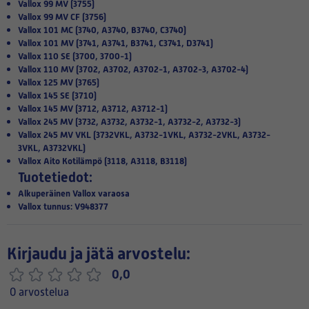
Vallox 99 MV (3755)
Vallox 99 MV CF (3756)
Vallox 101 MC (3740, A3740, B3740, C3740)
Vallox 101 MV (3741, A3741, B3741, C3741, D3741)
Vallox 110 SE (3700, 3700-1)
Vallox 110 MV (3702, A3702, A3702-1, A3702-3, A3702-4)
Vallox 125 MV (3765)
Vallox 145 SE (3710)
Vallox 145 MV (3712, A3712, A3712-1)
Vallox 245 MV (3732, A3732, A3732-1, A3732-2, A3732-3)
Vallox 245 MV VKL (3732VKL, A3732-1VKL, A3732-2VKL, A3732-
3VKL, A3732VKL)
Vallox Aito Kotilämpö (3118, A3118, B3118)
Tuotetiedot:
Alkuperäinen Vallox varaosa
Vallox tunnus: V948377
Kirjaudu ja jätä arvostelu:
0,0
0 arvostelua