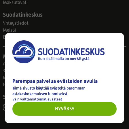
Maksutavat
Suodatinkeskus
Yhteystiedot
Meistä
Blogi
Myymälä
Ahlmanintie 61
33800 Tampere
Ma–Pe 8–17
Parempaa palvelua evästeiden avulla
Huom! Myymälän poikkeusaukiolot: 27.7.-21.8. klo 8-16
Tämä sivusto käyttää evästeitä paremman
asiakaskokemuksen luomiseksi.
Seuraa meitä
Vain välttämättömät evästeet
HYVÄKSY