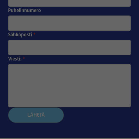
Puhelinnumero
Sähköposti
*
Viesti:
*
LÄHETÄ