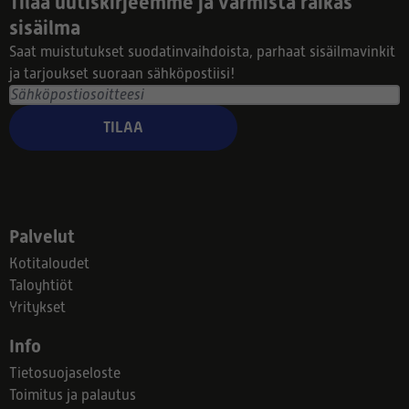
Tilaa uutiskirjeemme ja varmista raikas
sisäilma
Saat muistutukset suodatinvaihdoista, parhaat sisäilmavinkit
ja tarjoukset suoraan sähköpostiisi!
TILAA
Palvelut
Kotitaloudet
Taloyhtiöt
Yritykset
Info
Tietosuojaseloste
Toimitus ja palautus