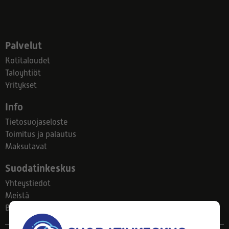
Palvelut
Kotitaloudet
Taloyhtiöt
Yritykset
Info
Tietosuojaseloste
Toimitus ja palautus
Maksutavat
Suodatinkeskus
Yhteystiedot
Meistä
Blogi