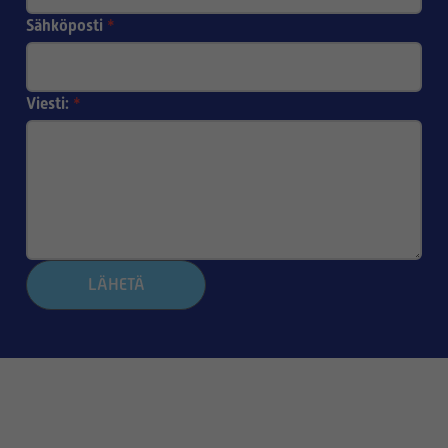
Sähköposti
*
Viesti:
*
LÄHETÄ