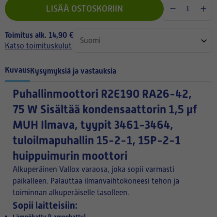
LISÄÄ OSTOSKORIIN
Toimitus alk. 14,90 €
Katso toimituskulut
Kuvaus
Kysymyksiä ja vastauksia
Puhallinmoottori R2E190 RA26-42,
75 W Sisältää kondensaattorin 1,5 µf
MUH Ilmava, tyypit 3461-3464,
tuloilmapuhallin 15-2-1, 15P-2-1
huippuimurin moottori
Alkuperäinen Vallox varaosa, joka sopii varmasti
paikalleen. Palauttaa ilmanvaihtokoneesi tehon ja
toiminnan alkuperäiselle tasolleen.
Sopii laitteisiin:
Lämpöhattu (Lampohattu)