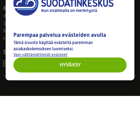
Myymälä
Ahlmanintie 61
33800 Tampere
Ma–Pe 8–17
Parempaa palvelua evästeiden avulla
Huom! Myymälän poikkeusaukiolot: 27.7.-21.8. klo 8-16
Tämä sivusto käyttää evästeitä paremman
asiakaskokemuksen luomiseksi.
Seuraa meitä
Vain välttämättömät evästeet
HYVÄKSY