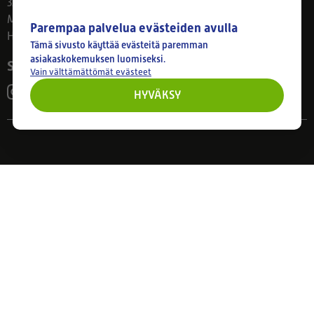
33800 Tampere
Ma–Pe 8–17
Parempaa palvelua evästeiden avulla
Huom! Myymälän poikkeusaukiolot: 27.7.-21.8. klo 8-16
Tämä sivusto käyttää evästeitä paremman
asiakaskokemuksen luomiseksi.
Seuraa meitä
Vain välttämättömät evästeet
HYVÄKSY