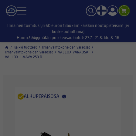
Ilmainen toimitus yli 60 euron tilauksiin kaikkiin noutopisteisiin! (ei
koske puhaltimia)
Huom.! Myymälän poikkeusaukiolot: 27.7.-21.8. klo 8-16
/
Kaikki tuotteet
/
Ilmanvaihtokoneiden varaosat
/
Ilmanvaihtokoneiden varaosat
/
VALLOX VARAOSAT
/
VALLOX ILMAVA 250 D
ALKUPERÄISOSA