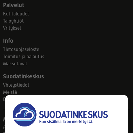
Palvelut
Kotitaloudet
Taloyhtiöt
Yritykset
Info
Tietosuojaseloste
Toimitus ja palautus
Maksutavat
Suodatinkeskus
Yhteystiedot
Meistä
Blogi
Myymälä
Ahlmanintie 61