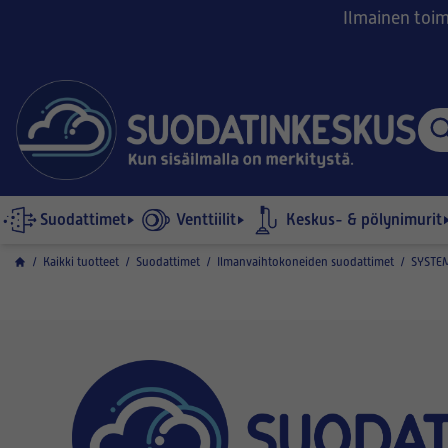
Ilmainen toimi
Suodattimet
Venttiilit
Keskus- & pölynimurit
/
Kaikki tuotteet
/
Suodattimet
/
Ilmanvaihtokoneiden suodattimet
/
SYSTE