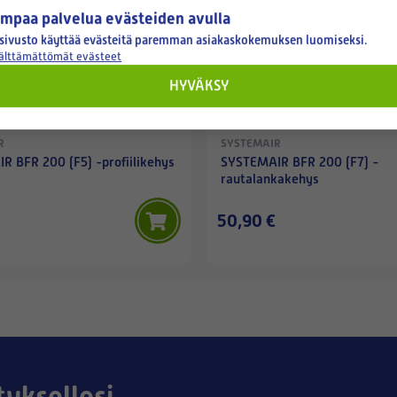
mpaa palvelua evästeiden avulla
sivusto käyttää evästeitä paremman asiakaskokemuksen luomiseksi.
välttämättömät evästeet
HYVÄKSY
R
SYSTEMAIR
 BFR 200 (F5) -profiilikehys
SYSTEMAIR BFR 200 (F7) -
rautalankakehys
50,90 €
tyksellesi