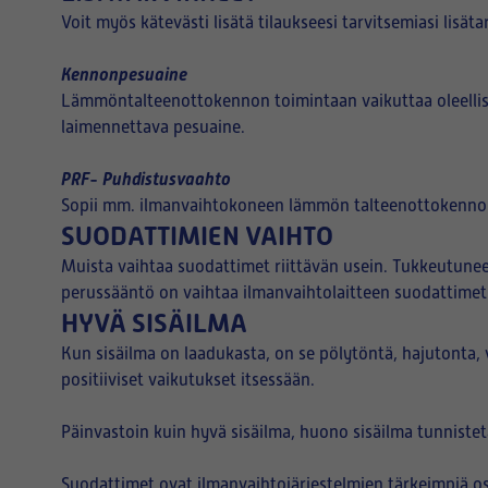
Voit myös kätevästi lisätä tilaukseesi tarvitsemiasi lisäta
Kennonpesuaine
Lämmöntalteenottokennon toimintaan vaikuttaa oleelli
laimennettava pesuaine.
PRF- Puhdistusvaahto
Sopii mm. ilmanvaihtokoneen lämmön talteenottokennon pu
SUODATTIMIEN VAIHTO
Muista vaihtaa suodattimet riittävän usein. Tukkeutuneet
perussääntö on vaihtaa ilmanvaihtolaitteen suodattimet k
HYVÄ SISÄILMA
Kun sisäilma on laadukasta, on se pölytöntä, hajutonta,
positiiviset vaikutukset itsessään.
Päinvastoin kuin hyvä sisäilma, huono sisäilma tunniste
Suodattimet ovat ilmanvaihtojärjestelmien tärkeimpiä os