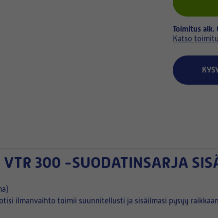
Toimitus alk.
Katso toimit
KYS
 VTR 300 -SUODATINSARJA SIS
ma)
otisi ilmanvaihto toimii suunnitellusti ja sisäilmasi pysyy raikkaa