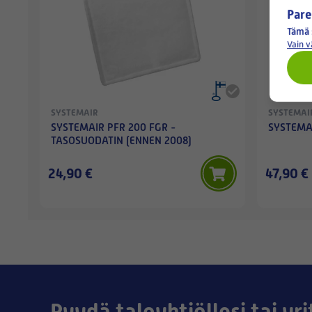
Pare
Tämä 
Vain 
SYSTEMAIR
SYSTEMAI
SYSTEMAIR PFR 200 FGR -
SYSTEMAIR
TASOSUODATIN (ENNEN 2008)
24,90 €
47,90 €
Pyydä taloyhtiöllesi tai yri