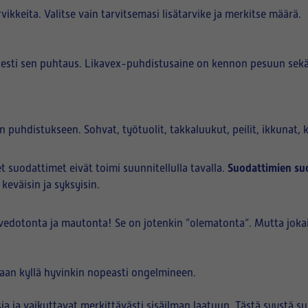
rvikkeita. Valitse vain tarvitsemasi lisätarvike ja merkitse määrä.
sesti sen puhtaus. Likavex-puhdistusaine on kennon pesuun se
hdistukseen. Sohvat, työtuolit, takkaluukut, peilit, ikkunat, ka
Suodattimien suo
 suodattimet eivät toimi suunnitellulla tavalla.
eväisin ja syksyisin.
 vedotonta ja mautonta! Se on jotenkin ”olematonta”. Mutta jokai
taan kyllä hyvinkin nopeasti ongelmineen.
ia ja vaikuttavat merkittävästi sisäilman laatuun. Tästä syystä 