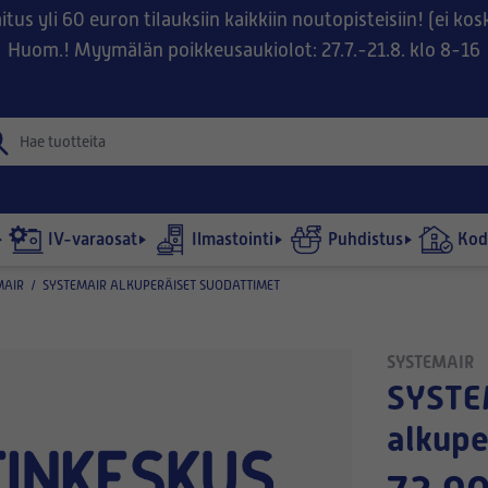
tus yli 60 euron tilauksiin kaikkiin noutopisteisiin! (ei ko
Huom.! Myymälän poikkeusaukiolot: 27.7.-21.8. klo 8-16
IV-varaosat
Ilmastointi
Puhdistus
Kodi
MAIR
/
SYSTEMAIR ALKUPERÄISET SUODATTIMET
SYSTEMAIR
SYSTEMAIR SAVE VTR 300/B -
alkupe