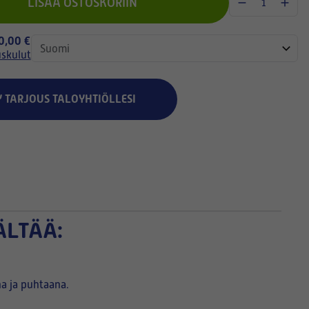
LISÄÄ OSTOSKORIIN
 0,00 €
uskulut
Y TARJOUS TALOYHTIÖLLESI
ÄLTÄÄ:
na ja puhtaana.