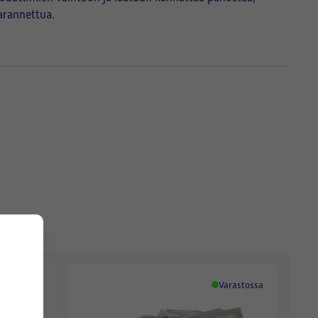
parannettua.
Varastossa
Varastossa