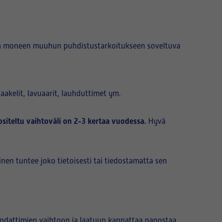
kä moneen muuhun puhdistustarkoitukseen soveltuva
akelit, lavuaarit, lauhduttimet ym.
siteltu vaihtoväli on 2-3 kertaa vuodessa.
Hyvä
nen tuntee joko tietoisesti tai tiedostamatta sen
suodattimien vaihtoon ja laatuun kannattaa panostaa,