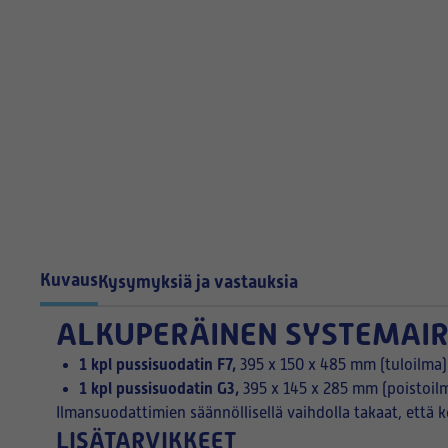
Kuvaus
Kysymyksiä ja vastauksia
ALKUPERÄINEN
SYSTEMAIR
1 kpl pussisuodatin F7,
395 x 150 x 485 mm (tuloilma)
1 kpl pussisuodatin G3,
395 x 145 x 285 mm (poistoil
Ilmansuodattimien säännöllisellä vaihdolla takaat, että k
LISÄTARVIKKEET