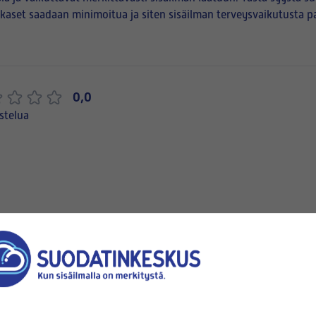
iukkaset saadaan minimoitua ja siten sisäilman terveysvaikutusta 
0,0
stelua
Varastossa