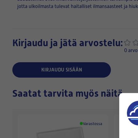
jotta ulkoilmasta tulevat haitalliset ilmansaasteet ja h
Kirjaudu ja jätä arvostelu:
0 arvo
KIRJAUDU SISÄÄN
Saatat tarvita myös näitä
Varastossa