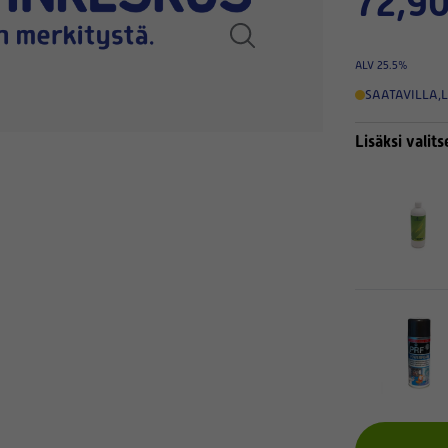
72,90
ALV 25.5%
SAATAVILLA
,
L
Lisäksi valits