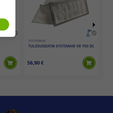
SYSTEMAIR
SYS
TULOSUODATIN SYSTEMAIR VR 700 DC
SYS
rau
56,90 €
39,