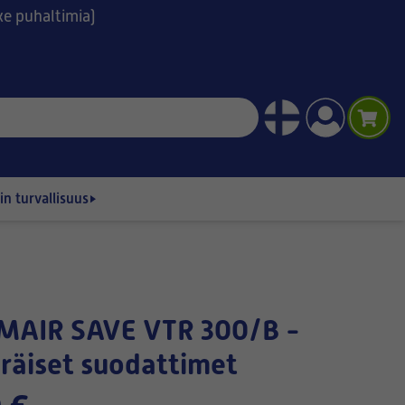
ske puhaltimia)
n turvallisuus
räiset suodattimet