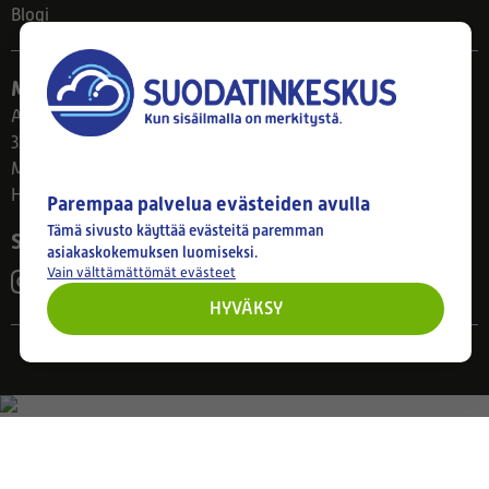
Blogi
Myymälä
Ahlmanintie 61
33800 Tampere
Ma–Pe 8–17
Huom! Myymälän poikkeusaukiolot: 27.7.-21.8. klo 8-16
Parempaa palvelua evästeiden avulla
Tämä sivusto käyttää evästeitä paremman
Seuraa meitä
asiakaskokemuksen luomiseksi.
Vain välttämättömät evästeet
HYVÄKSY