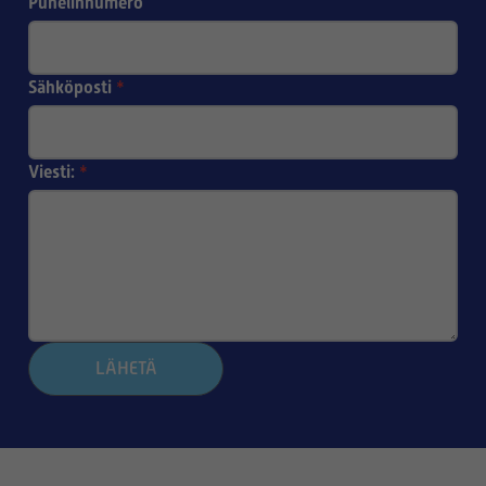
Puhelinnumero
Sähköposti
*
Viesti:
*
LÄHETÄ