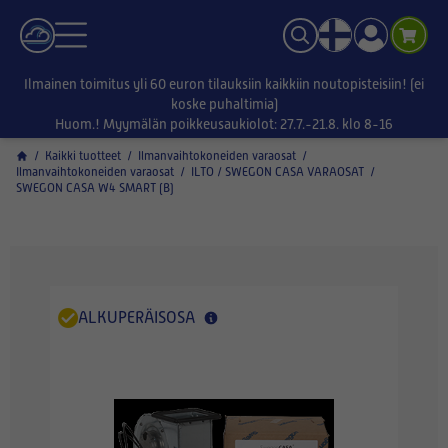
Ilmainen toimitus yli 60 euron tilauksiin kaikkiin noutopisteisiin! (ei
koske puhaltimia)
Huom.! Myymälän poikkeusaukiolot: 27.7.-21.8. klo 8-16
/
Kaikki tuotteet
/
Ilmanvaihtokoneiden varaosat
/
Ilmanvaihtokoneiden varaosat
/
ILTO / SWEGON CASA VARAOSAT
/
SWEGON CASA W4 SMART (B)
ALKUPERÄISOSA