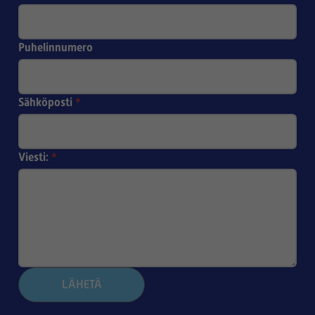
Puhelinnumero
Sähköposti
*
Viesti:
*
LÄHETÄ