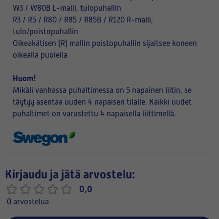
W3 / W80B L-malli, tulopuhallin
R3 / R5 / R80 / R85 / R85B / R120 R-malli,
tulo/poistopuhallin
Oikeakätisen (R) mallin poistopuhallin sijaitsee koneen
oikealla puolella
Huom!
Mikäli vanhassa puhaltimessa on 5 napainen liitin, se
täytyy asentaa uuden 4 napaisen tilalle. Kaikki uudet
puhaltimet on varustettu 4 napaisella liittimellä.
Kirjaudu ja jätä arvostelu:
0,0
0 arvostelua