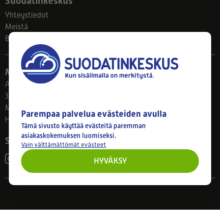
Suodatinkeskus
Yhteystiedot
Meistä
Blogi
Myymälä
Ahlmanintie 61
33800 Tampere
Ma–Pe 8–17
Parempaa palvelua evästeiden avulla
Huom! Myymälän poikkeusaukiolot: 27.7.-21.8. klo 8-16
Tämä sivusto käyttää evästeitä paremman
asiakaskokemuksen luomiseksi.
Seuraa meitä
Vain välttämättömät evästeet
HYVÄKSY