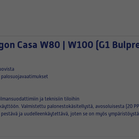
gon Casa
W80 | W100 (G1 Bulpren
uovista
t palosuojavaatimukset
lmansuodattimiin ja teknisiin tiloihin
äyttöön. Valmistettu palonestokäsitellystä, avosoluisesta (20 PP
pestävä ja uudelleenkäytettävä, joten se on myös ympäristöystäv