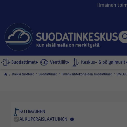
Ilmainen toimi
Suodattimet
Venttiilit
Keskus- & pölynimurit
/
Kaikki tuotteet
/
Suodattimet
/
Ilmanvaihtokoneiden suodattimet
/
SWEGO
KOTIMAINEN
ALKUPERÄISLAATUINEN