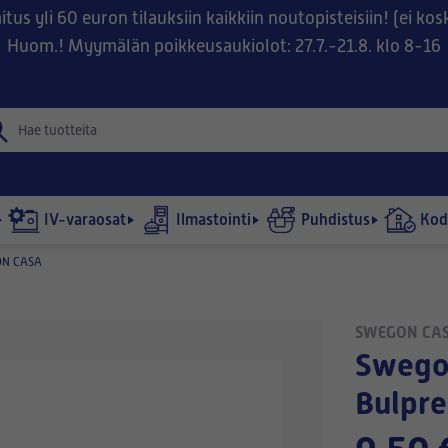
tus yli 60 euron tilauksiin kaikkiin noutopisteisiin! (ei ko
Huom.! Myymälän poikkeusaukiolot: 27.7.-21.8. klo 8-16
IV-varaosat
Ilmastointi
Puhdistus
Kodi
N CASA
SWEGON CA
Swegon Casa W80 | W100 (G1
Bulpre