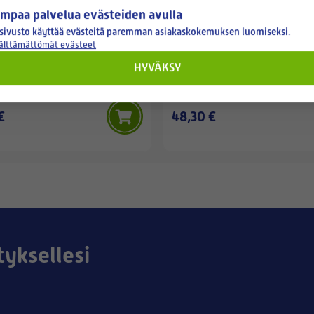
mpaa palvelua evästeiden avulla
sivusto käyttää evästeitä paremman asiakaskokemuksen luomiseksi.
CASA
SWEGON CASA
välttämättömät evästeet
SET, SMART EXTENSION
SWEGON W3-KATTOASENNU
HYVÄKSY
TURE MODUULI
TARVIKEPUSSI (W03CMB-B)
€
48,30 €
tyksellesi