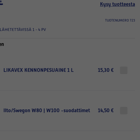
€
Kysy tuotteesta
TUOTENUMERO 723
LÄHETETTÄVISSÄ 1 - 4 PV
en
LIKAVEX KENNONPESUAINE 1 L
15,30 €
Ilto/Swegon W80 | W100 -suodattimet
14,50 €