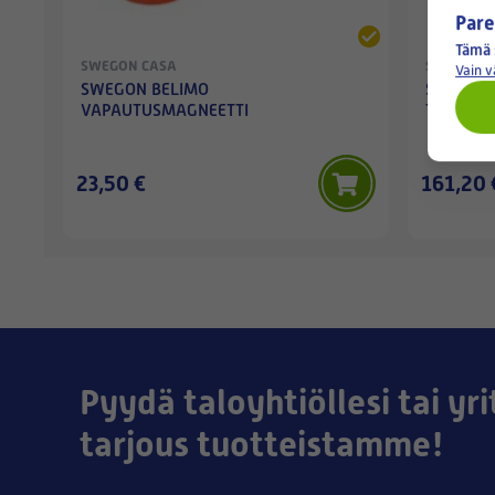
Pare
Tämä 
SWEGON CASA
SWEGON 
Vain 
SWEGON BELIMO
SWEGON 
VAPAUTUSMAGNEETTI
TEMPERA
23,50 €
161,20 
Pyydä taloyhtiöllesi tai yri
tarjous tuotteistamme!