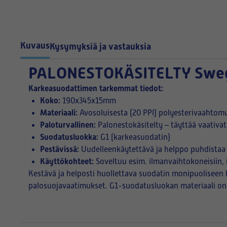
Kuvaus
Kysymyksiä ja vastauksia
PALONESTOKÄSITELTY Swe
Karkeasuodattimen tarkemmat tiedot:
Koko:
190x345x15mm
Materiaali:
Avosoluisesta (20 PPI) polyesterivaahtom
Paloturvallinen:
Palonestokäsitelty – täyttää vaativa
Suodatusluokka:
G1 (karkeasuodatin)
Pestävissä:
Uudelleenkäytettävä ja helppo puhdistaa
Käyttökohteet:
Soveltuu esim. ilmanvaihtokoneisiin, i
Kestävä ja helposti huollettava suodatin monipuoliseen k
palosuojavaatimukset. G1-suodatusluokan materiaali on 