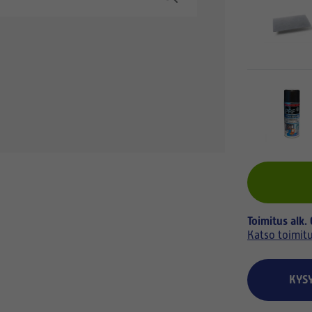
Toimitus alk.
Katso toimit
KYS