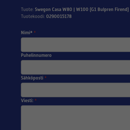
Swegon Casa W80 | W100 (G1 Bulpren Firend) -
Tuote
:
0290015178
Tuotekoodi
:
Nimi*
*
Puhelinnumero
Sähköposti
*
Viesti:
*