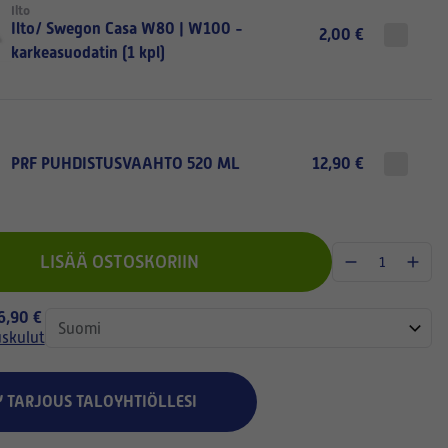
Ilto
Ilto/ Swegon Casa W80 | W100 -
2,00 €
karkeasuodatin (1 kpl)
PRF PUHDISTUSVAAHTO 520 ML
12,90 €
LISÄÄ OSTOSKORIIN
 6,90 €
uskulut
Y TARJOUS TALOYHTIÖLLESI