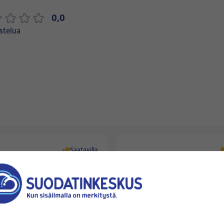
0,0
stelua
Saatavilla