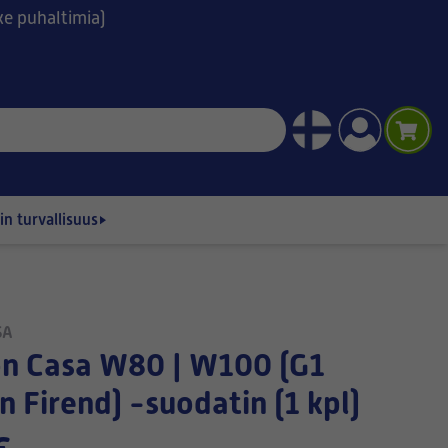
ske puhaltimia)
n turvallisuus
SA
n Firend) -suodatin (1 kpl)