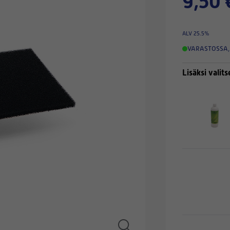
9,50 
ALV 25.5%
VARASTOSSA
,
Lisäksi valits