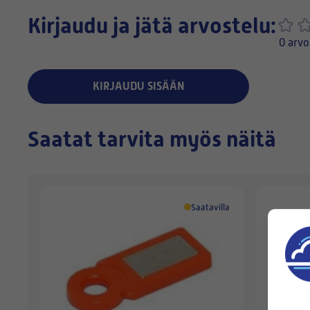
Kirjaudu ja jätä arvostelu:
0 arvo
KIRJAUDU SISÄÄN
Saatat tarvita myös näitä
Saatavilla