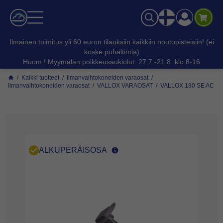
Ilmainen toimitus yli 60 euron tilauksiin kaikkiin noutopisteisiin! (ei
koske puhaltimia)
Huom.! Myymälän poikkeusaukiolot: 27.7.-21.8. klo 8-16
/
Kaikki tuotteet
/
Ilmanvaihtokoneiden varaosat
/
Ilmanvaihtokoneiden varaosat
/
VALLOX VARAOSAT
/
VALLOX 180 SE AC
ALKUPERÄISOSA