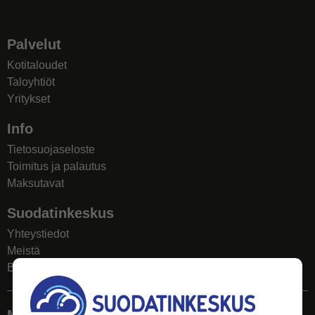
Palvelut
Kotitaloudet
Taloyhtiöt
Yritykset
Info
Tietosuojaseloste
Toimitus ja palautus
Maksutavat
Suodatinkeskus
Yhteystiedot
Meistä
Blogi