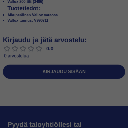
Vallox 200 SE (3486)
Tuotetiedot:
Alkuperäinen Vallox varaosa
Vallox tunnus: V990711
Kirjaudu ja jätä arvostelu:
0,0
0 arvostelua
KIRJAUDU SISÄÄN
Pyydä taloyhtiöllesi tai