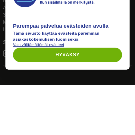
Myymälä
Ahlmanintie 61
33800 Tampere
Ma–Pe 8–17
Parempaa palvelua evästeiden avulla
Huom! Myymälän poikkeusaukiolot: 27.7.-21.8. klo 8-16
Tämä sivusto käyttää evästeitä paremman
asiakaskokemuksen luomiseksi.
Seuraa meitä
Vain välttämättömät evästeet
HYVÄKSY