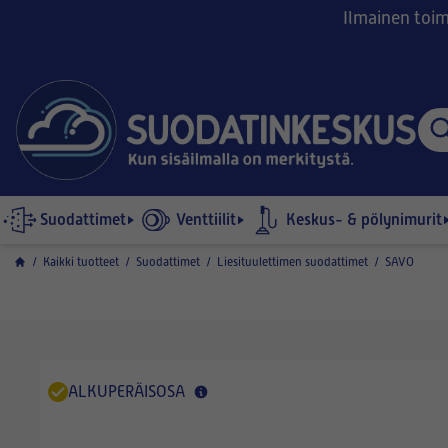
Ilmainen toimi
Suodattimet
Venttiilit
Keskus- & pölynimurit
/
Kaikki tuotteet
/
Suodattimet
/
Liesituulettimen suodattimet
/
SAVO
ALKUPERÄISOSA