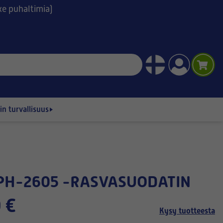
ske puhaltimia)
n turvallisuus
 PH-2605 -RASVASUODATIN
 €
Kysy tuotteesta