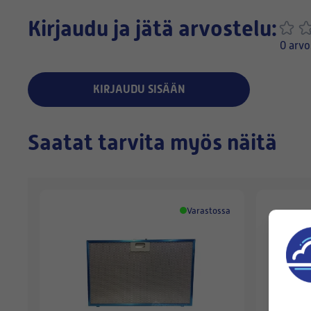
Kirjaudu ja jätä arvostelu:
0 arvo
KIRJAUDU SISÄÄN
Saatat tarvita myös näitä
Varastossa