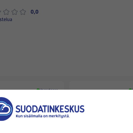
0,0
stelua
Varastossa