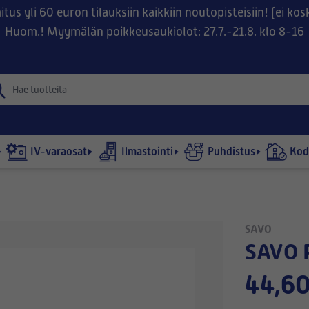
tus yli 60 euron tilauksiin kaikkiin noutopisteisiin! (ei ko
Huom.! Myymälän poikkeusaukiolot: 27.7.-21.8. klo 8-16
IV-varaosat
Ilmastointi
Puhdistus
Kodi
SAVO
SAVO
44,60