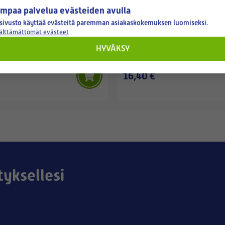
mpaa palvelua evästeiden avulla
sivusto käyttää evästeitä paremman asiakaskokemuksen luomiseksi.
välttämättömät evästeet
SAVO
1/52/54/55/56/61/62 -
SAVO HS-11 -AKTIIVIHIILISU
HYVÄKSY
ODATIN
16,40 €
tyksellesi