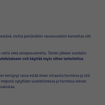
pestävä, mutta pestävätkin rasvasuodatin kannattaa silti
 vettä sekä astiapesuainetta. Tämän jälkeen suodatin
hdistukseen voit käyttää myös siihen tarkoitettua
n kertynyt rasva estää ilman virtausta hormissa ja sitä
ä helposti sytyttäen suodattimessa ja hormissa olevan
vualustaa.