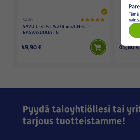
Pare
Tämä 
Vain 
SAVO
SAVO
SAVO C-31/41/42/Rhea/CH-41 -
SAVO C-5
RASVASUODATIN
RASVASU
49,90 €
45,80 €
Pyydä taloyhtiöllesi tai yri
tarjous tuotteistamme!