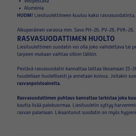
Vesipestävä
Alumiinia
HUOM!
Liesituulettimeen kuuluu kaksi rasvasuodatinta,
Alkuperäinen varaosa mm. Savo PH-26, PV-26, PVK-26, 
RASVASUODATTIMEN HUOLTO
Liesituulettimen suodatin voi olla joko vaihdettava tai 
tarpeen mukaan vaihtaa silloin tällöin.
Pestävä rasvasuodatin kannattaa laittaa likoamaan 15-20
huudellaan huolellisesti ja annetaan kuivua. Joitakin s
rasvanpoistoainetta.
Rasvasuodattimen puhtaus kannattaa tarkistaa joka kuukau
kautta lisää palokuormaa. Liesituuletin syttyy harvemmin
rasvan palamaan. Likaantunut suodatin on myös hygieniari