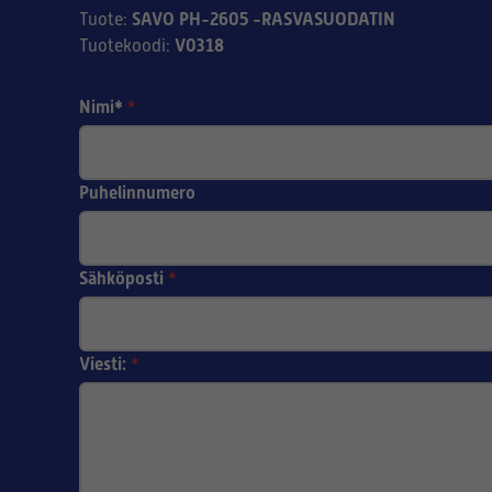
SAVO PH-2605 -RASVASUODATIN
Tuote
:
V0318
Tuotekoodi
:
Nimi*
*
Puhelinnumero
Sähköposti
*
Viesti:
*