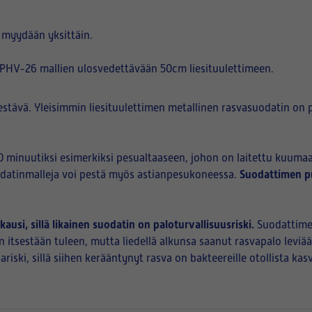
 myydään yksittäin.
PHV-26 mallien ulosvedettävään 50cm liesituulettimeen.
pestävä. Yleisimmin liesituulettimen metallinen rasvasuodatin on 
 minuutiksi esimerkiksi pesualtaaseen, johon on laitettu kuumaa
Suodattimen pu
uodatinmalleja voi pestä myös astianpesukoneessa.
si, sillä likainen suodatin on paloturvallisuusriski.
Suodattimee
 itsestään tuleen, mutta liedellä alkunsa saanut rasvapalo leviä
ski, sillä siihen kerääntynyt rasva on bakteereille otollista kas