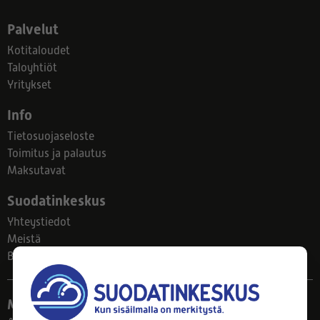
Palvelut
Kotitaloudet
Taloyhtiöt
Yritykset
Info
Tietosuojaseloste
Toimitus ja palautus
Maksutavat
Suodatinkeskus
Yhteystiedot
Meistä
Blogi
Myymälä