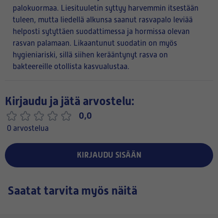
palokuormaa. Liesituuletin syttyy harvemmin itsestään
tuleen, mutta liedellä alkunsa saanut rasvapalo leviää
helposti sytyttäen suodattimessa ja hormissa olevan
rasvan palamaan. Likaantunut suodatin on myös
hygieniariski, sillä siihen kerääntynyt rasva on
bakteereille otollista kasvualustaa.
Kirjaudu ja jätä arvostelu:
0,0
0 arvostelua
KIRJAUDU SISÄÄN
Saatat tarvita myös näitä