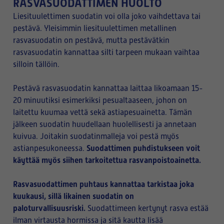
RASVASUODATTIMEN HUOLTO
Liesituulettimen suodatin voi olla joko vaihdettava tai
pestävä. Yleisimmin liesituulettimen metallinen
rasvasuodatin on pestävä, mutta pestävätkin
rasvasuodatin kannattaa silti tarpeen mukaan vaihtaa
silloin tällöin.
Pestävä rasvasuodatin kannattaa laittaa likoamaan 15-
20 minuutiksi esimerkiksi pesualtaaseen, johon on
laitettu kuumaa vettä sekä astiapesuainetta. Tämän
jälkeen suodatin huudellaan huolellisesti ja annetaan
kuivua. Joitakin suodatinmalleja voi pestä myös
Suodattimen puhdistukseen voit
astianpesukoneessa.
käyttää myös siihen tarkoitettua rasvanpoistoainetta.
Rasvasuodattimen puhtaus kannattaa tarkistaa joka
kuukausi, sillä likainen suodatin on
paloturvallisuusriski.
Suodattimeen kertynyt rasva estää
ilman virtausta hormissa ja sitä kautta lisää