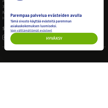
Ahlmanintie 61
33800 Tampere
Ma–Pe 8–17
Parempaa palvelua evästeiden avulla
Huom! Myymälän poikkeusaukiolot: 27.7.-21.8. klo 8-16
Tämä sivusto käyttää evästeitä paremman
asiakaskokemuksen luomiseksi.
Seuraa meitä
Vain välttämättömät evästeet
HYVÄKSY