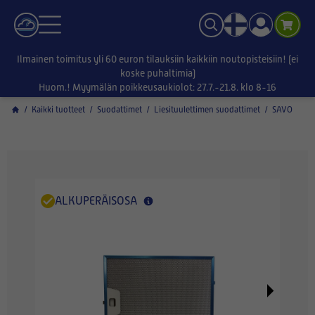
Ilmainen toimitus yli 60 euron tilauksiin kaikkiin noutopisteisiin! (ei
koske puhaltimia)
Huom.! Myymälän poikkeusaukiolot: 27.7.-21.8. klo 8-16
/
Kaikki tuotteet
/
Suodattimet
/
Liesituulettimen suodattimet
/
SAVO
ALKUPERÄISOSA