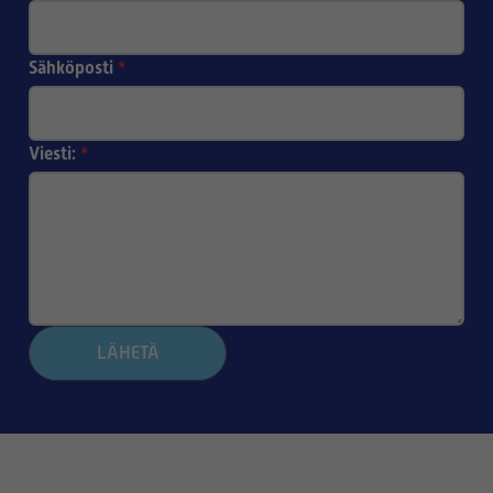
Sähköposti
*
Viesti:
*
LÄHETÄ