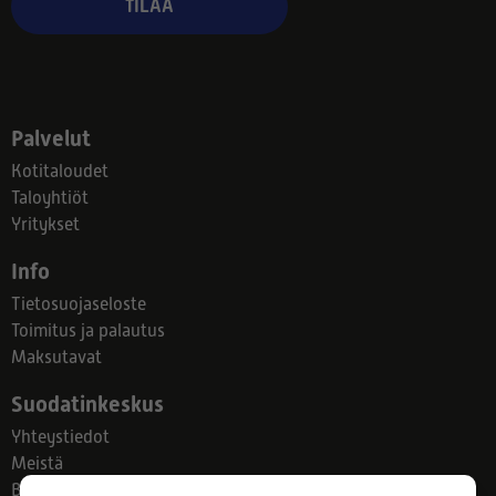
TILAA
Palvelut
Kotitaloudet
Taloyhtiöt
Yritykset
Info
Tietosuojaseloste
Toimitus ja palautus
Maksutavat
Suodatinkeskus
Yhteystiedot
Meistä
Blogi