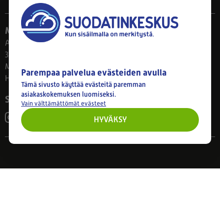
Myymälä
Ahlmanintie 61
33800 Tampere
Ma–Pe 8–17
Parempaa palvelua evästeiden avulla
Huom! Myymälän poikkeusaukiolot: 27.7.-21.8. klo 8-16
Tämä sivusto käyttää evästeitä paremman
asiakaskokemuksen luomiseksi.
Seuraa meitä
Vain välttämättömät evästeet
HYVÄKSY