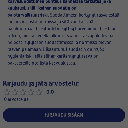
Rasvasuodattimen puhtaus kannattaa tarkistaa joka
kuukausi, sillä likainen suodatin on
paloturvallisuusriski.
Suodattimeen kertynyt rasva estää
ilman virtausta hormissa ja sitä kautta lisää
palokuormaa. Liesituuletin syttyy harvemmin itsestään
tuleen, mutta liedellä alkunsa saanut rasvapalo leviää
helposti sytyttäen suodattimessa ja hormissa olevan
rasvan palamaan. Likaantunut suodatin on myös
hygieniariski, sillä siihen kerääntynyt rasva on
bakteereille otollista kasvualustaa.
Kirjaudu ja jätä arvostelu:
0,0
0 arvostelua
KIRJAUDU SISÄÄN