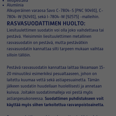
Vesipestävä
Alumiinia
Alkuperäinen varaosa Savo C-7804-S (PNC 90491), C-
7804-W (92491), sekä I-7804-W (92575) -malleihin.
RASVASUODATTIMEN HUOLTO:
Liesituulettimen suodatin voi olla joko vaihdettava tai
pestävä. Yleisimmin liesituulettimen metallinen
rasvasuodatin on pestävä, mutta pestävätkin
rasvasuodatin kannattaa silti tarpeen mukaan vaihtaa
silloin tällöin.
Pestävä rasvasuodatin kannattaa laittaa likoamaan 15-
20 minuutiksi esimerkiksi pesualtaaseen, johon on
laitettu kuumaa vettä sekä astiapesuainetta. Tämän
jälkeen suodatin huudellaan huolellisesti ja annetaan
kuivua. Joitakin suodatinmalleja voi pestä myös
Suodattimen puhdistukseen voit
astianpesukoneessa.
käyttää myös siihen tarkoitettua rasvanpoistoainetta.