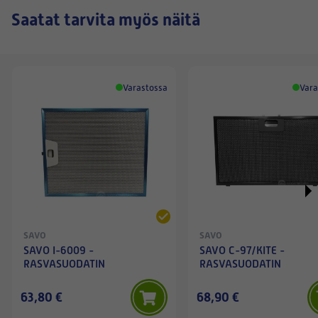
Saatat tarvita myös näitä
Varastossa
Vara
SAVO
SAVO
SAVO I-6009 -
SAVO C-97/KITE -
RASVASUODATIN
RASVASUODATIN
63,80 €
68,90 €