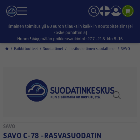
Ilmainen toimitus yli 60 euron tilauksiin kaikkiin noutopisteisiin! (ei
koske puhaltimia)
Huom.! Myymälän poikkeusaukiolot: 27.7.-21.8. klo 8-16
/
Kaikki tuotteet
/
Suodattimet
/
Liesituulettimen suodattimet
/
SAVO
SAVO
SAVO C-78 -RASVASUODATIN