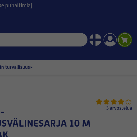
ske puhaltimia)
n turvallisuus
3 arvostelua
USVÄLINESARJA 10 M
K.