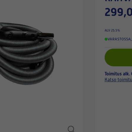
299,0
ALV 25.5%
VARASTOSSA
,
Toimitus alk.
Katso toimit