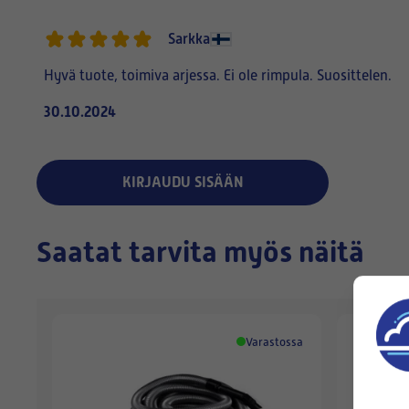
Sarkka
Hyvä tuote, toimiva arjessa. Ei ole rimpula. Suosittelen.
30.10.2024
KIRJAUDU SISÄÄN
Saatat tarvita myös näitä
Varastossa