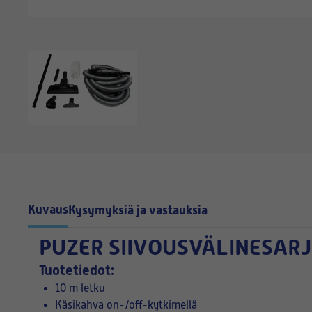
Kuvaus
Kysymyksiä ja vastauksia
PUZER SIIVOUSVÄLINESARJ
Tuotetiedot:
10 m letku
Käsikahva on-/off-kytkimellä