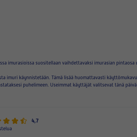
ssa imurasioissa suositellaan vaihdettavaksi imurasian pintaosa 
osta imuri käynnistetään. Tämä lisää huomattavasti käyttömukavu
 vastataksesi puhelimeen. Useimmat käyttäjät valitsevat tänä päiv
4,7
stelua