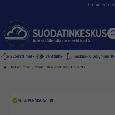
Ilmainen toimi
Suodattimet
Venttiilit
Keskus- & pölynimurit
/
Kaikki tuotteet
/
Imurit
/
Keskuspölynimurit
/
PUZER
ALKUPERÄISOSA