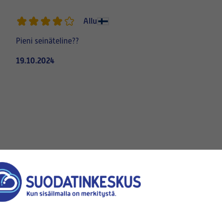
Allu
Pieni seinäteline??
19.10.2024
Varastossa