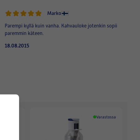
Marko
Parempi kyllä kuin vanha. Kahvauloke jotenkin sopii
paremmin käteen.
18.08.2015
Varastossa
Varastossa