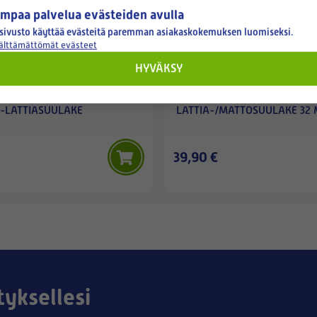
mpaa palvelua evästeiden avulla
sivusto käyttää evästeitä paremman asiakaskokemuksen luomiseksi.
välttämättömät evästeet
HYVÄKSY
-LATTIASUULAKE
LATTIA-/MATTOSUULAKE 32
39,90 €
tyksellesi