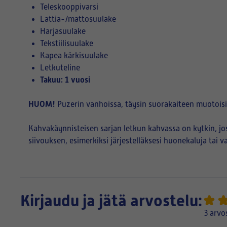
Teleskooppivarsi
Lattia-/mattosuulake
Harjasuulake
Tekstiilisuulake
Kapea kärkisuulake
Letkuteline
Takuu: 1 vuosi
HUOM!
Puzerin vanhoissa, täysin suorakaiteen muotoisi
Kahvakäynnisteisen sarjan letkun kahvassa on kytkin, j
siivouksen, esimerkiksi järjestelläksesi huonekaluja tai
Kirjaudu ja jätä arvostelu:
3 arvo