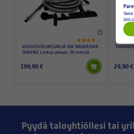
Pare
Tämä 
Vain 
SIIVOUSVÄLINESARJA AW IMURASIAK.
TWINNER
TARVIKE Letkun pituus: 10 metriä
199,90 €
29,90 €
Pyydä taloyhtiöllesi tai yri