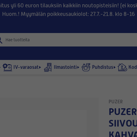
tus yli 60 euron tilauksiin kaikkiin noutopisteisiin! (ei ko
Huom.! Myymälän poikkeusaukiolot: 27.7.-21.8. klo 8-16
IV-varaosat
Ilmastointi
Puhdistus
Kodi
PUZER
PUZER-
SIIVO
KAHVA