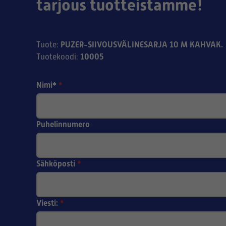
tarjous tuotteistamme!
PUZER-SIIVOUSVÄLINESARJA 10 M KAHVAK.
Tuote
:
10005
Tuotekoodi
:
Nimi*
*
Puhelinnumero
Sähköposti
*
Viesti:
*