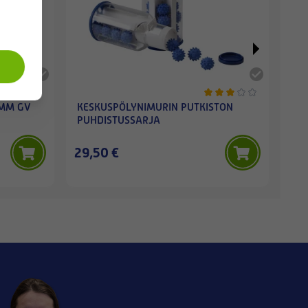
 MM GV
KESKUSPÖLYNIMURIN PUTKISTON
SI
PUHDISTUSSARJA
(TA
29,50 €
26