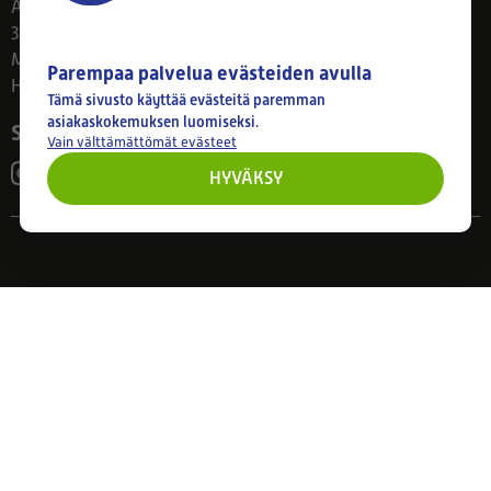
Ahlmanintie 61
33800 Tampere
Ma–Pe 8–17
Parempaa palvelua evästeiden avulla
Huom! Myymälän poikkeusaukiolot: 27.7.-21.8. klo 8-16
Tämä sivusto käyttää evästeitä paremman
asiakaskokemuksen luomiseksi.
Seuraa meitä
Vain välttämättömät evästeet
HYVÄKSY