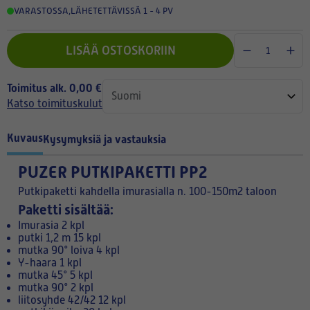
VARASTOSSA
,
LÄHETETTÄVISSÄ 1 - 4 PV
LISÄÄ OSTOSKORIIN
Toimitus alk. 0,00 €
Katso toimituskulut
Kuvaus
Kysymyksiä ja vastauksia
PUZER PUTKIPAKETTI PP2
Putkipaketti kahdella imurasialla n. 100-150m2 taloon
Paketti sisältää:
Imurasia 2 kpl
putki 1,2 m 15 kpl
mutka 90° loiva 4 kpl
Y-haara 1 kpl
mutka 45° 5 kpl
mutka 90° 2 kpl
liitosyhde 42/42 12 kpl