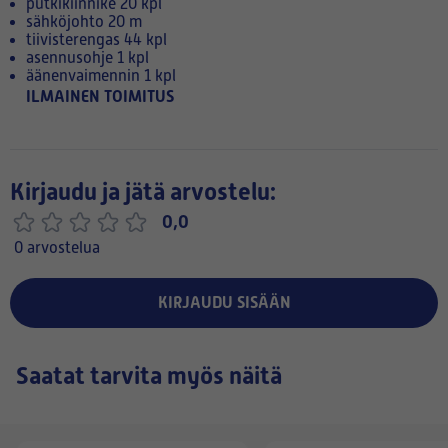
putkikiinnike 20 kpl
sähköjohto 20 m
tiivisterengas 44 kpl
asennusohje 1 kpl
äänenvaimennin 1 kpl
ILMAINEN TOIMITUS
Kirjaudu ja jätä arvostelu:
0,0
0 arvostelua
KIRJAUDU SISÄÄN
Saatat tarvita myös näitä