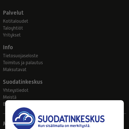
Palvelut
Kotitaloudet
Taloyhtiöt
Yritykset
Info
Tietosuojaseloste
Toimitus ja palautus
Maksutavat
Suodatinkeskus
Yhteystiedot
Meistä
Blogi
Myymälä