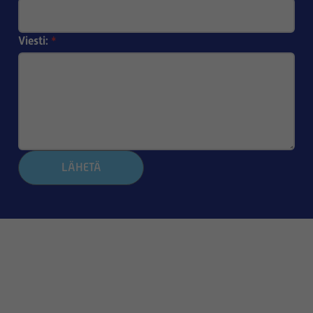
Viesti:
*
LÄHETÄ