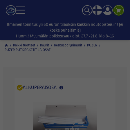
Ilmainen toimitus yli 60 euron tilauksiin kaikkiin noutopisteisiin! (ei
koske puhaltimia)
Huom.! Myymälän poikkeusaukiolot: 27.7.-21.8. klo 8-16
/
Kaikki tuotteet
/
Imurit
/
Keskuspölynimurit
/
PUZER
/
PUZER PUTKIPAKETIT JA OSAT
ALKUPERÄISOSA