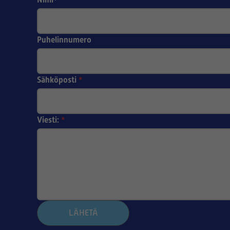
*
Puhelinnumero
Sähköposti
*
Viesti:
*
LÄHETÄ