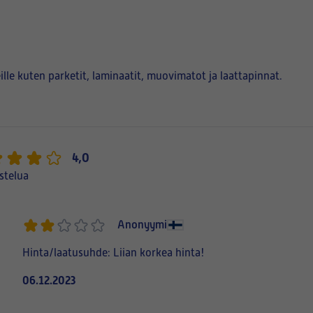
eille kuten parketit, laminaatit, muovimatot ja laattapinnat.
4,0
stelua
Anonyymi
Hinta/laatusuhde: Liian korkea hinta!
06.12.2023