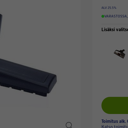
ALV 25.5%
VARASTOSSA
,
Lisäksi valits
Toimitus alk.
Katso toimit