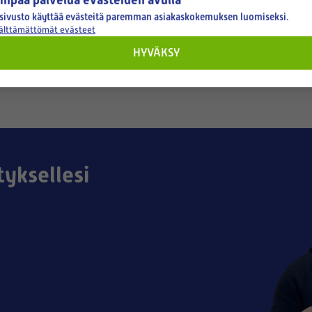
sivusto käyttää evästeitä paremman asiakaskokemuksen luomiseksi.
välttämättömät evästeet
13,90 €
HYVÄKSY
tyksellesi