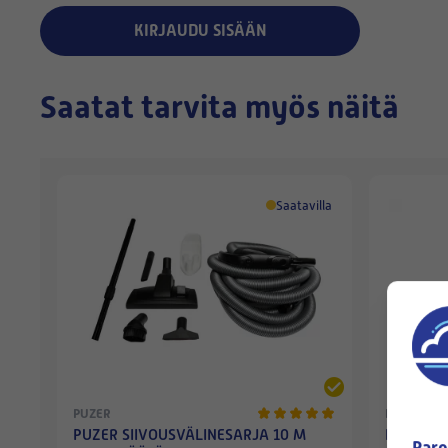
KIRJAUDU SISÄÄN
Saatat tarvita myös näitä
Saatavilla
PUZER
PUZER
PUZER SIIVOUSVÄLINESARJA 10 M
PUZER-L
Pare