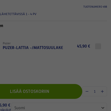
TUOTENUMERO 498
LÄHETETTÄVISSÄ 1 - 4 PV
en
Puzer
45,90 €
PUZER-LATTIA -/MATTOSUULAKE
LISÄÄ OSTOSKORIIN
 6,90 €
uskulut