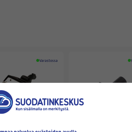
Varastossa
PUZER
ATTIA -/MATTOSUULAKE
PUZER-HUONEKALUSUULAK
mpaa palvelua evästeiden avulla