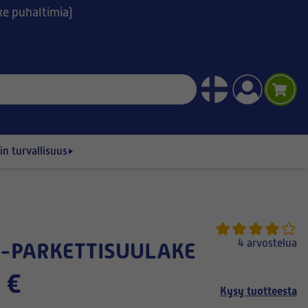
ske puhaltimia)
n turvallisuus
4 arvostelua
R-PARKETTISUULAKE
 €
Kysy tuotteesta