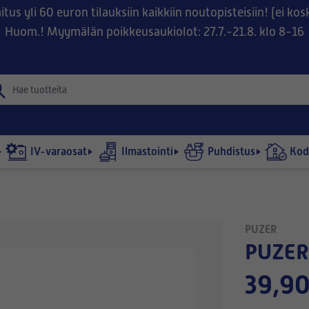
tus yli 60 euron tilauksiin kaikkiin noutopisteisiin! (ei ko
Huom.! Myymälän poikkeusaukiolot: 27.7.-21.8. klo 8-16
IV-varaosat
Ilmastointi
Puhdistus
Kodi
PUZER
PUZE
39,90