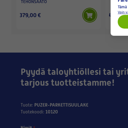
TEHONSÄÄTÖ
Tämä 
Vain 
379,00 €
45,90 €
Pyydä taloyhtiöllesi tai yri
tarjous tuotteistamme!
PUZER-PARKETTISUULAKE
Tuote
:
10120
Tuotekoodi
:
Nimi*