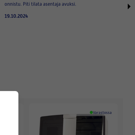
onnistu. Piti tilata asentaja avuksi.
19.10.2024
Varastossa
Varastossa