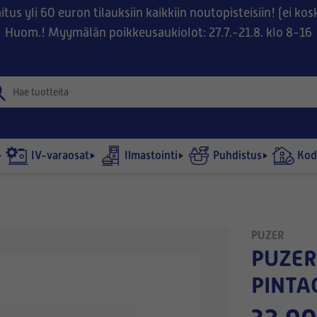
tus yli 60 euron tilauksiin kaikkiin noutopisteisiin! (ei ko
Huom.! Myymälän poikkeusaukiolot: 27.7.-21.8. klo 8-16
IV-varaosat
Ilmastointi
Puhdistus
Kodi
PUZER
PUZER-IMURASIAN
PINTA