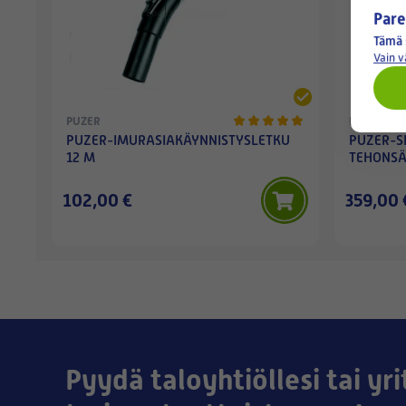
Pare
Tämä 
Vain 
PUZER
PUZER
PUZER-IMURASIAKÄYNNISTYSLETKU
PUZER-S
12 M
TEHONS
102,00 €
359,00 
Pyydä taloyhtiöllesi tai yri