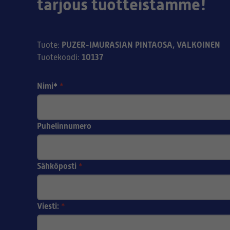
tarjous tuotteistamme!
PUZER-IMURASIAN PINTAOSA, VALKOINEN
Tuote
:
10137
Tuotekoodi
:
Nimi*
*
Puhelinnumero
Sähköposti
*
Viesti:
*