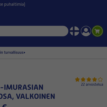
ske puhaltimia)
n turvallisuus
22 arvostelua
OSA, VALKOINEN