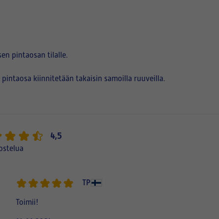
en pintaosan tilalle.
pintaosa kiinnitetään takaisin samoilla ruuveilla.
4,5
ostelua
TP
Toimii!