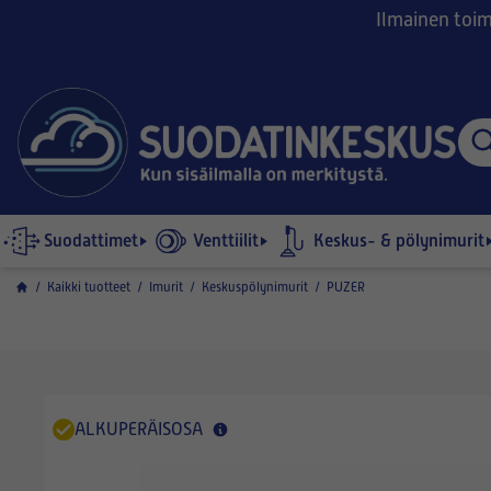
Ilmainen toimi
Suodattimet
Venttiilit
Keskus- & pölynimurit
/
Kaikki tuotteet
/
Imurit
/
Keskuspölynimurit
/
PUZER
ALKUPERÄISOSA