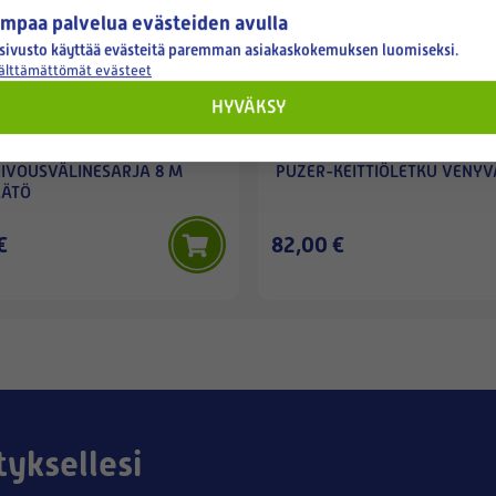
mpaa palvelua evästeiden avulla
sivusto käyttää evästeitä paremman asiakaskokemuksen luomiseksi.
välttämättömät evästeet
HYVÄKSY
PUZER
IIVOUSVÄLINESARJA 8 M
PUZER-KEITTIÖLETKU VENYV
ÄÄTÖ
€
82,00 €
tyksellesi