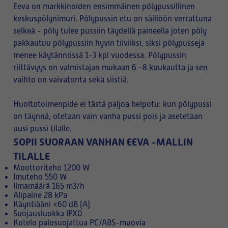
Eeva on markkinoiden ensimmäinen pölypussillinen
keskuspölynimuri. Pölypussin etu on säiliöön verrattuna
selkeä - pöly tulee pussiin täydellä paineella joten pöly
pakkautuu pölypussiin hyvin tiiviiksi, siksi pölypusseja
menee käytännössä 1-3 kpl vuodessa. Pölypussin
riittävyys on valmistajan mukaan 6 –8 kuukautta ja sen
vaihto on vaivatonta sekä siistiä.
Huoltotoimenpide ei tästä paljoa helpotu: kun pölypussi
on täynnä, otetaan vain vanha pussi pois ja asetetaan
uusi pussi tilalle.
SOPII SUORAAN VANHAN EEVA -MALLIN
TILALLE
Moottoriteho 1200 W
Imuteho 550 W
Ilmamäärä 165 m3/h
Alipaine 28 kPa
Käyntiääni <60 dB (A)
Suojausluokka IPX0
Kotelo palosuojattua PC/ABS-muovia