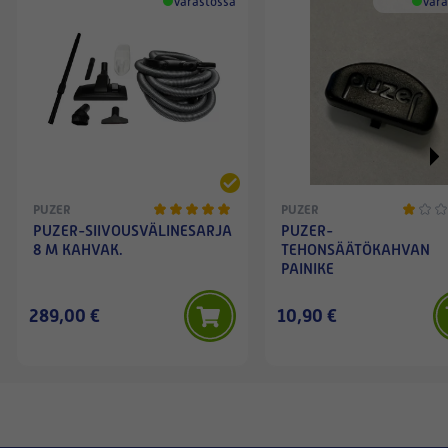
Varastossa
Vara
PUZER
PUZER
PUZER-SIIVOUSVÄLINESARJA
PUZER-
8 M KAHVAK.
TEHONSÄÄTÖKAHVAN
PAINIKE
289,00 €
10,90 €