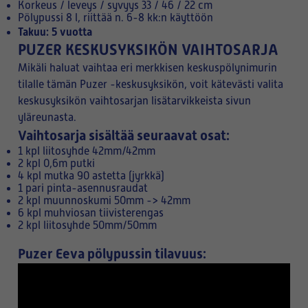
Korkeus / leveys / syvyys 33 / 46 / 22 cm
Pölypussi 8 l, riittää n. 6-8 kk:n käyttöön
Takuu: 5 vuotta
PUZER KESKUSYKSIKÖN VAIHTOSARJA
Mikäli haluat vaihtaa eri merkkisen keskuspölynimurin
tilalle tämän Puzer -keskusyksikön, voit kätevästi valita
keskusyksikön vaihtosarjan lisätarvikkeista sivun
yläreunasta.
Vaihtosarja sisältää seuraavat osat:
1 kpl liitosyhde 42mm/42mm
2 kpl 0,6m putki
4 kpl mutka 90 astetta (jyrkkä)
1 pari pinta-asennusraudat
2 kpl muunnoskumi 50mm -> 42mm
6 kpl muhviosan tiivisterengas
2 kpl liitosyhde 50mm/50mm
Puzer Eeva pölypussin tilavuus: