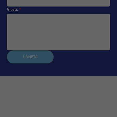
Viesti:
*
LÄHETÄ