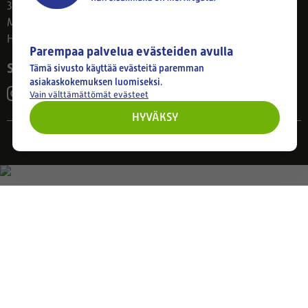
33800 Tampere
Ma–Pe 8–17
Huom! Myymälän poikkeusaukiolot: 27.7.-21.8. klo 8-16
Parempaa palvelua evästeiden avulla
Seuraa meitä
Tämä sivusto käyttää evästeitä paremman
asiakaskokemuksen luomiseksi.
Vain välttämättömät evästeet
HYVÄKSY