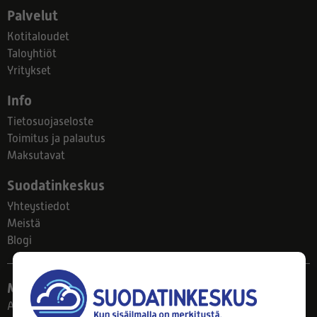
Palvelut
Kotitaloudet
Taloyhtiöt
Yritykset
Info
Tietosuojaseloste
Toimitus ja palautus
Maksutavat
Suodatinkeskus
Yhteystiedot
Meistä
Blogi
Myymälä
Ahlmanintie 61