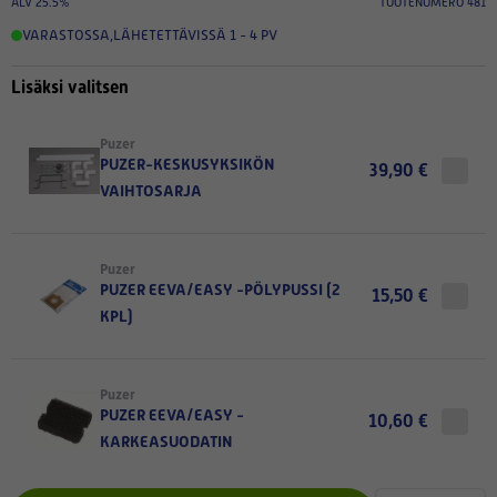
ALV 25.5%
TUOTENUMERO 481
VARASTOSSA
,
LÄHETETTÄVISSÄ 1 - 4 PV
Lisäksi valitsen
Puzer
PUZER-KESKUSYKSIKÖN
39,90 €
VAIHTOSARJA
Puzer
PUZER EEVA/EASY -PÖLYPUSSI (2
15,50 €
KPL)
Puzer
PUZER EEVA/EASY -
10,60 €
KARKEASUODATIN