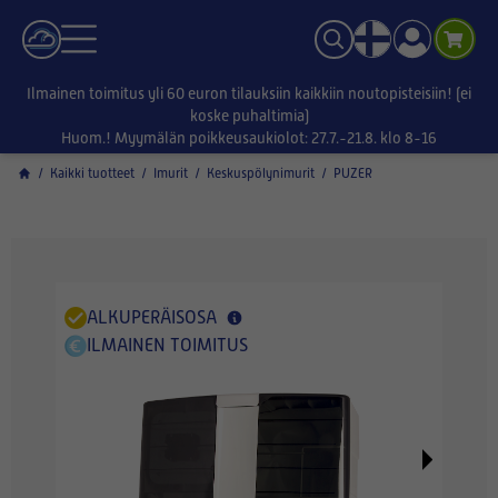
Ilmainen toimitus yli 60 euron tilauksiin kaikkiin noutopisteisiin! (ei
koske puhaltimia)
Huom.! Myymälän poikkeusaukiolot: 27.7.-21.8. klo 8-16
/
Kaikki tuotteet
/
Imurit
/
Keskuspölynimurit
/
PUZER
ALKUPERÄISOSA
ILMAINEN TOIMITUS