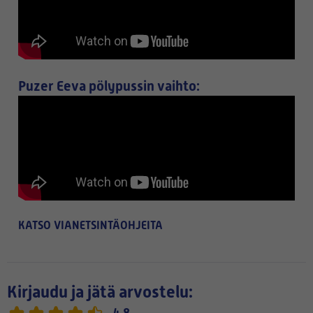
Puzer Eeva pölypussin vaihto:
KATSO VIANETSINTÄOHJEITA
Kirjaudu ja jätä arvostelu:
4,8