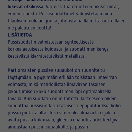
lukevat otsikossa.
Varmistathan tuotteen oikeat mitat,
ennen tilausta. Pussisuodattimet valmistetaan aina
tilauksen mukaan, jonka johdosta näillä mittatuotteilla ei
ole palautusoikeutta!
LISÄTIETOA
Pussisuodatin valmistetaan synteettisestä
korkealaatuisesta kuidusta, ja suodattimen kehys
kestävästä kierrätettävästä metallista.
Kartiomaisten pussien suuaukot on suunniteltu
täyttymään ja pysymään erillään toisistaan ilmavirran
voimasta, mikä mahdollistaa ilmavirran tasaisen
jakautumisen koko suodattimen läpi optimaalisella
tavalla. Kun suodatin on mitoitettu laitteeseen oikein,
suodattaa pussisuodatin tasaisesti epäpuhtauksia koko
pussin pinta-alalta. Jos esimerkiksi ilmavirta ei jaksa
avata pussia kokonaan, yleensä epäpuhtaudet kertyvät
ainoastaan pussin suuaukolle, ja pussin