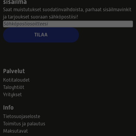
sisäilma
Saat muistutukset suodatinvaihdoista, parhaat sisäilmavinkit
ja tarjoukset suoraan sähköpostiisi!
TILAA
Palvelut
Kotitaloudet
Taloyhtiöt
Yritykset
Info
Tietosuojaseloste
Toimitus ja palautus
Maksutavat