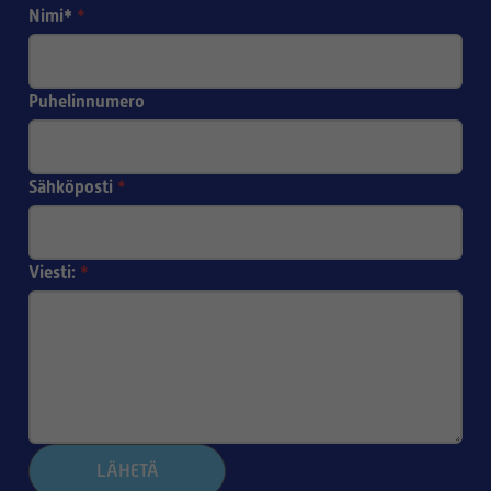
Nimi*
*
Puhelinnumero
Sähköposti
*
Viesti:
*
LÄHETÄ