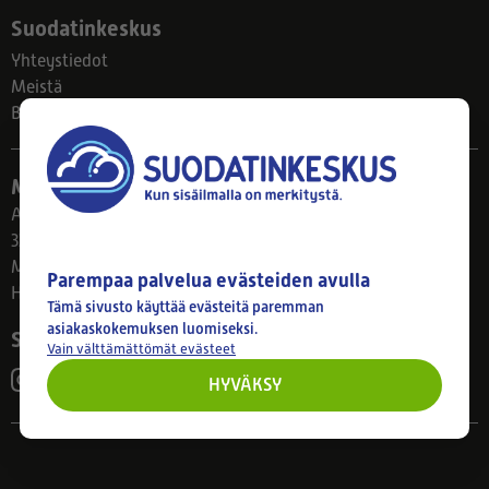
Suodatinkeskus
Yhteystiedot
Meistä
Blogi
Myymälä
Ahlmanintie 61
33800 Tampere
Ma–Pe 8–17
Parempaa palvelua evästeiden avulla
Huom! Myymälän poikkeusaukiolot: 27.7.-21.8. klo 8-16
Tämä sivusto käyttää evästeitä paremman
asiakaskokemuksen luomiseksi.
Seuraa meitä
Vain välttämättömät evästeet
HYVÄKSY