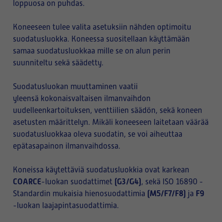
loppuosa on puhdas.
Koneeseen tulee valita asetuksiin nähden optimoitu
suodatusluokka. Koneessa suositellaan käyttämään
samaa suodatusluokkaa mille se on alun perin
suunniteltu sekä säädetty.
Suodatusluokan muuttaminen vaatii
yleensä kokonaisvaltaisen ilmanvaihdon
uudelleenkartoituksen, venttiilien säädön, sekä koneen
asetusten määrittelyn. Mikäli koneeseen laitetaan väärää
suodatusluokkaa oleva suodatin, se voi aiheuttaa
epätasapainon ilmanvaihdossa.
Koneissa käytettäviä suodatusluokkia ovat karkean
COARCE
(G3/G4)
-luokan suodattimet
, sekä ISO 16890 -
(M5/F7/F8)
F9
Standardin mukaisia hienosuodattimia
ja
-luokan laajapintasuodattimia.