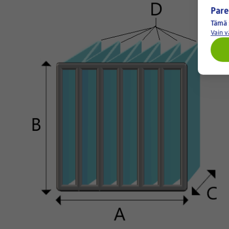
Pare
Tämä 
Vain 