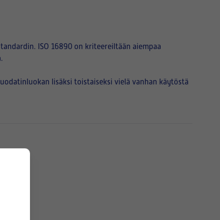
tandardin. ISO 16890 on kriteereiltään aiempaa
.
atinluokan lisäksi toistaiseksi vielä vanhan käytöstä