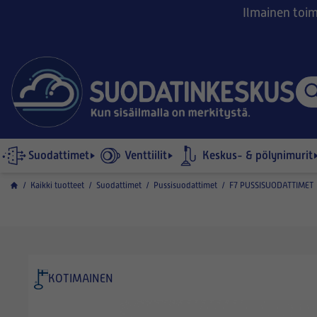
Ilmainen toimi
Suodattimet
Venttiilit
Keskus- & pölynimurit
/
Kaikki tuotteet
/
Suodattimet
/
Pussisuodattimet
/
F7 PUSSISUODATTIMET
KOTIMAINEN