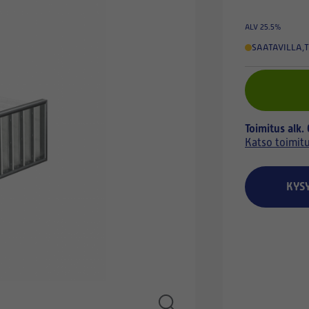
ALV 25.5%
SAATAVILLA
,
T
Toimitus alk.
Katso toimit
KYS