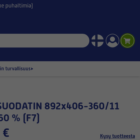
ske puhaltimia)
n turvallisuus
60 % (F7)
 €
Kysy tuotteesta