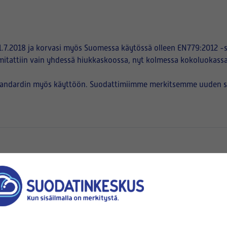
.7.2018 ja korvasi myös Suomessa käytössä olleen EN779:2012 -s
mitattiin vain yhdessä hiukkaskoossa, nyt kolmessa kokoluokassa
tandardin myös käyttöön. Suodattimiimme merkitsemme uuden suod
en
pussien suuaukot kiinnittyvät)
korkeus (B)
x
(mm x mm)