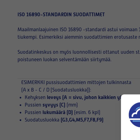
ISO 16890-STANDARDIN SUODATTIMET
Maailmanlaajuinen ISO 16890 -standardi astui voimaan 1
tiukempi. Esimerkiksi aiemmin suodattimien erotusaste 
Suodatinkeskus on myös luonnollisesti ottanut uuden s
poistuneen luokan selventämään siirtymää.
ESIMERKKI
pussisuodattimien mittojen tulkinnasta
(A x B - C / D [Suodatusluokka]):
leveys (A = sivu, johon kaikkien yksittäist
Kehyksen
syvyys (C)
Pussien
(mm)
lukumäärä (D)
Pussien
(esim. 6 kpl)
(G3,G4,M5,F7,F8,F9)
Suodatusluokka