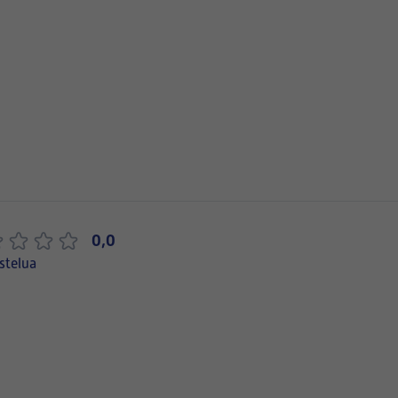
0,0
stelua