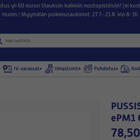
tus yli 60 euron tilauksiin kaikkiin noutopisteisiin! (ei ko
Huom.! Myymälän poikkeusaukiolot: 27.7.-21.8. klo 8-16
IV-varaosat
Ilmastointi
Puhdistus
Kodi
PUSSISUODATIN 892x406-360/11
ePM1 
78,50