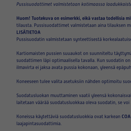
Pussisuodattimet valmistetaan kotimaassa laadukkaista
Huom! Tuotekuva on esimerkki, eikä vastaa todellisia mi
tilausta. Pussisuodattimet valmistetaan aina tilauksen mu
LISÄTIETOA
Pussisuodatin valmistetaan synteettisestä korkealaatuise
Kartiomaisten pussien suuaukot on suunniteltu täyttymää
suodattimen läpi optimaalisella tavalla. Kun suodatin on
ilmavirta ei jaksa avata pussia kokonaan, yleensä epäpu
Koneeseen tulee valita asetuksiin nähden optimoitu suo
Suodatusluokan muuttaminen vaatii yleensä kokonaisvalt
laitetaan väärää suodatusluokkaa oleva suodatin, se vo
COA
Koneissa käytettäviä suodatusluokkia ovat karkean
laajapintasuodattimia.