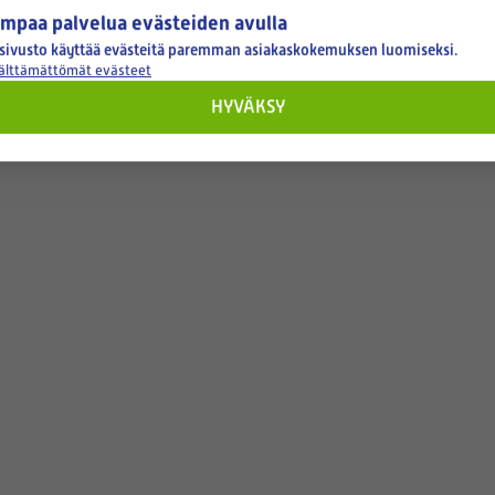
mpaa palvelua evästeiden avulla
sivusto käyttää evästeitä paremman asiakaskokemuksen luomiseksi.
välttämättömät evästeet
HYVÄKSY