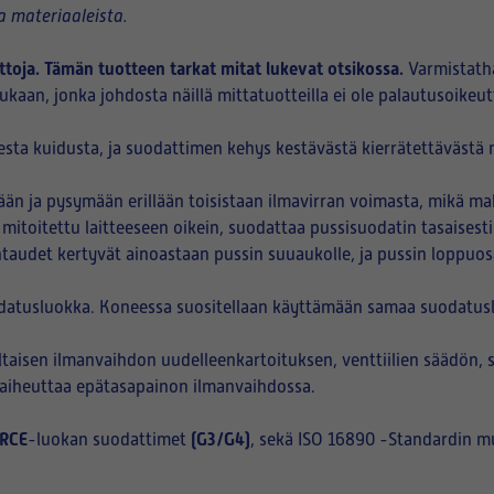
 materiaaleista.
ttoja. Tämän tuotteen tarkat mitat lukevat otsikossa.
Varmistath
kaan, jonka johdosta näillä mittatuotteilla ei ole palautusoikeut
sta kuidusta, ja suodattimen kehys kestävästä kierrätettävästä m
n ja pysymään erillään toisistaan ilmavirran voimasta, mikä ma
 mitoitettu laitteeseen oikein, suodattaa pussisuodatin tasaisest
htaudet kertyvät ainoastaan pussin suuaukolle, ja pussin loppuo
datusluokka. Koneessa suositellaan käyttämään samaa suodatuslu
aisen ilmanvaihdon uudelleenkartoituksen, venttiilien säädön, 
i aiheuttaa epätasapainon ilmanvaihdossa.
RCE
(G3/G4)
-luokan suodattimet
, sekä ISO 16890 -Standardin m