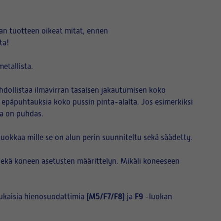
an tuotteen oikeat mitat, ennen
ta!
etallista.
hdollistaa ilmavirran tasaisen jakautumisen koko
i epäpuhtauksia koko pussin pinta-alalta. Jos esimerkiksi
sa on puhdas.
okkaa mille se on alun perin suunniteltu sekä säädetty.
sekä koneen asetusten määrittelyn. Mikäli koneeseen
(M5/F7/F8)
F9
ukaisia hienosuodattimia
ja
-luokan