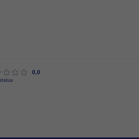
0,0
stelua