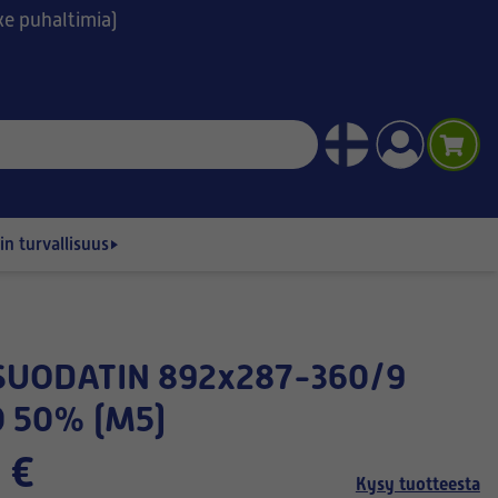
ske puhaltimia)
n turvallisuus
 50% (M5)
 €
Kysy tuotteesta