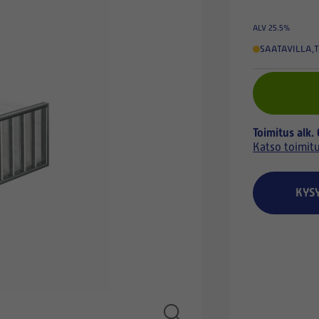
ALV 25.5%
SAATAVILLA
,
T
Toimitus alk.
Katso toimit
KYS