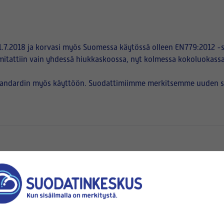
.7.2018 ja korvasi myös Suomessa käytössä olleen EN779:2012 -s
mitattiin vain yhdessä hiukkaskoossa, nyt kolmessa kokoluokassa
tandardin myös käyttöön. Suodattimiimme merkitsemme uuden suod
en
pussien suuaukot kiinnittyvät)
korkeus (B)
x
(mm x mm)