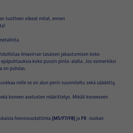
an tuotteen oikeat mitat, ennen
ta!
etallista.
hdollistaa ilmavirran tasaisen jakautumisen koko
i epäpuhtauksia koko pussin pinta-alalta. Jos esimerkiksi
sa on puhdas.
okkaa mille se on alun perin suunniteltu sekä säädetty.
sekä koneen asetusten määrittelyn. Mikäli koneeseen
(M5/F7/F8)
F9
ukaisia hienosuodattimia
ja
-luokan