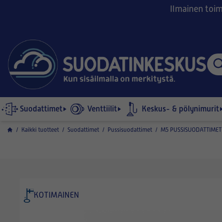
Ilmainen toimi
Suodattimet
Venttiilit
Keskus- & pölynimurit
/
Kaikki tuotteet
/
Suodattimet
/
Pussisuodattimet
/
M5 PUSSISUODATTIMET
KOTIMAINEN