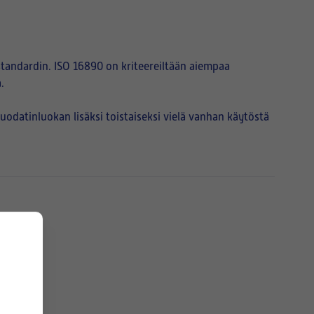
tandardin. ISO 16890 on kriteereiltään aiempaa
.
atinluokan lisäksi toistaiseksi vielä vanhan käytöstä