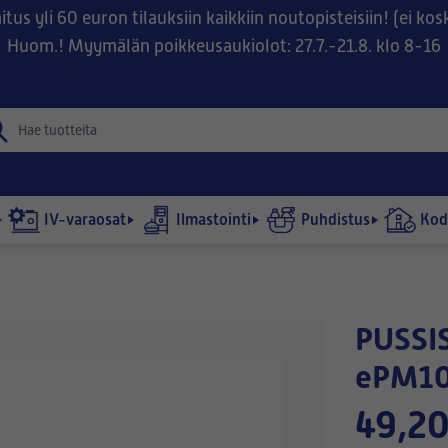
tus yli 60 euron tilauksiin kaikkiin noutopisteisiin! (ei ko
Huom.! Myymälän poikkeusaukiolot: 27.7.-21.8. klo 8-16
IV-varaosat
Ilmastointi
Puhdistus
Kodi
PUSSISUODATIN 892x287-360/9
ePM10
49,20