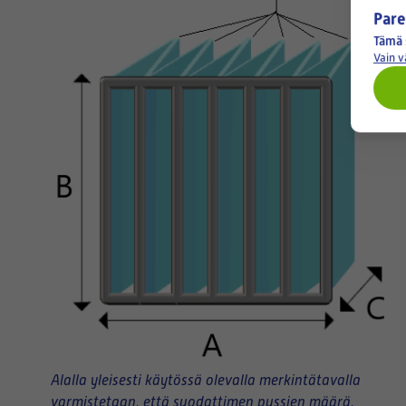
Pare
Tämä 
Vain 
Alalla yleisesti käytössä olevalla merkintätavalla
varmistetaan, että suodattimen pussien määrä,