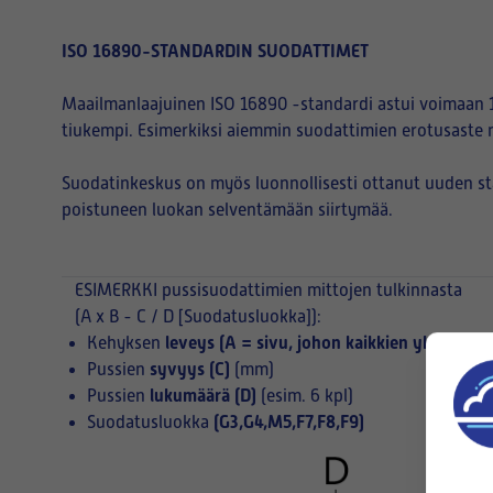
ISO 16890-STANDARDIN SUODATTIMET
Maailmanlaajuinen ISO 16890 -standardi astui voimaan 1
tiukempi. Esimerkiksi aiemmin suodattimien erotusaste 
Suodatinkeskus on myös luonnollisesti ottanut uuden s
poistuneen luokan selventämään siirtymää.
ESIMERKKI
pussisuodattimien mittojen tulkinnasta
(A x B - C / D [Suodatusluokka]):
leveys (A = sivu, johon kaikkien yksittäist
Kehyksen
syvyys (C)
Pussien
(mm)
lukumäärä (D)
Pussien
(esim. 6 kpl)
(G3,G4,M5,F7,F8,F9)
Suodatusluokka