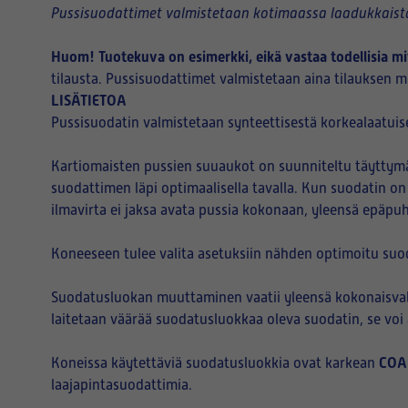
Pussisuodattimet valmistetaan kotimaassa laadukkaista
Huom! Tuotekuva on esimerkki, eikä vastaa todellisia mi
tilausta. Pussisuodattimet valmistetaan aina tilauksen mu
LISÄTIETOA
Pussisuodatin valmistetaan synteettisestä korkealaatuise
Kartiomaisten pussien suuaukot on suunniteltu täyttymää
suodattimen läpi optimaalisella tavalla. Kun suodatin on
ilmavirta ei jaksa avata pussia kokonaan, yleensä epäpu
Koneeseen tulee valita asetuksiin nähden optimoitu suo
Suodatusluokan muuttaminen vaatii yleensä kokonaisvalt
laitetaan väärää suodatusluokkaa oleva suodatin, se vo
COA
Koneissa käytettäviä suodatusluokkia ovat karkean
laajapintasuodattimia.