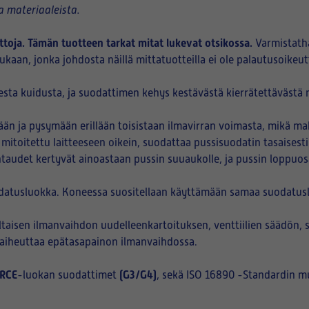
 materiaaleista.
ttoja. Tämän tuotteen tarkat mitat lukevat otsikossa.
Varmistath
kaan, jonka johdosta näillä mittatuotteilla ei ole palautusoikeut
sta kuidusta, ja suodattimen kehys kestävästä kierrätettävästä m
n ja pysymään erillään toisistaan ilmavirran voimasta, mikä ma
 mitoitettu laitteeseen oikein, suodattaa pussisuodatin tasaisest
htaudet kertyvät ainoastaan pussin suuaukolle, ja pussin loppuo
datusluokka. Koneessa suositellaan käyttämään samaa suodatuslu
aisen ilmanvaihdon uudelleenkartoituksen, venttiilien säädön, 
i aiheuttaa epätasapainon ilmanvaihdossa.
RCE
(G3/G4)
-luokan suodattimet
, sekä ISO 16890 -Standardin m