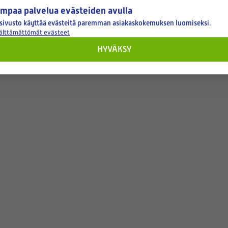
mpaa palvelua evästeiden avulla
sivusto käyttää evästeitä paremman asiakaskokemuksen luomiseksi.
välttämättömät evästeet
HYVÄKSY