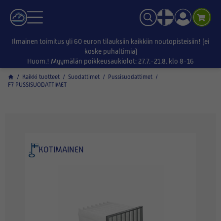
Ilmainen toimitus yli 60 euron tilauksiin kaikkiin noutopisteisiin! (ei
koske puhaltimia)
Huom.! Myymälän poikkeusaukiolot: 27.7.-21.8. klo 8-16
/
Kaikki tuotteet
/
Suodattimet
/
Pussisuodattimet
/
F7 PUSSISUODATTIMET
KOTIMAINEN