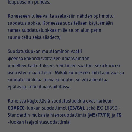
loppuosa on puhdas.
Koneeseen tulee valita asetuksiin nähden optimoitu
suodatusluokka. Koneessa suositellaan käyttämään
samaa suodatusluokkaa mille se on alun perin
suunniteltu sekä säädetty.
Suodatusluokan muuttaminen vaatii
yleensä kokonaisvaltaisen ilmanvaihdon
uudelleenkartoituksen, venttiilien säädön, sekä koneen
asetusten määrittelyn. Mikäli koneeseen laitetaan väärää
suodatusluokkaa oleva suodatin, se voi aiheuttaa
epätasapainon ilmanvaihdossa.
Koneissa käytettäviä suodatusluokkia ovat karkean
COARCE
(G3/G4)
-luokan suodattimet
, sekä ISO 16890 -
(M5/F7/F8)
F9
Standardin mukaisia hienosuodattimia
ja
-luokan laajapintasuodattimia.