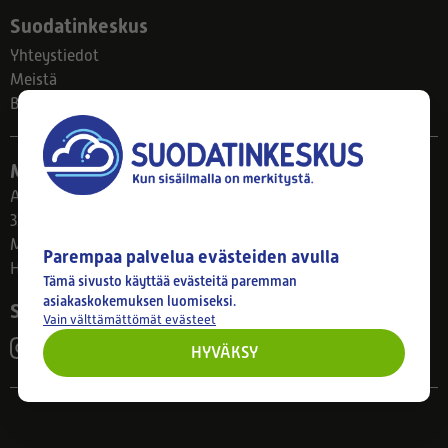
Suodatinkeskus
Yhteystiedot
Meistä
Blogi
Myymälä
Ahlmanintie 61
33800 Tampere
Ma–Pe 8–17
Parempaa palvelua evästeiden avulla
Huom! Myymälän poikkeusaukiolot: 27.7.-21.8. klo 8-16
Tämä sivusto käyttää evästeitä paremman
asiakaskokemuksen luomiseksi.
Seuraa meitä
Vain välttämättömät evästeet
HYVÄKSY