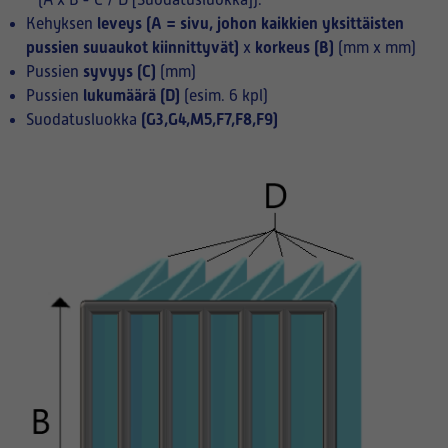
(A x B - C / D [Suodatusluokka]):
leveys (A = sivu, johon kaikkien yksittäisten
Kehyksen
pussien suuaukot kiinnittyvät)
korkeus (B)
x
(mm x mm)
syvyys (C)
Pussien
(mm)
lukumäärä (D)
Pussien
(esim. 6 kpl)
(G3,G4,M5,F7,F8,F9)
Suodatusluokka