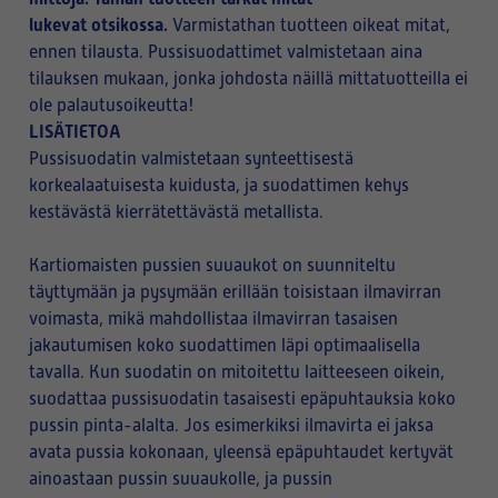
lukevat otsikossa.
Varmistathan tuotteen oikeat mitat,
ennen tilausta. Pussisuodattimet valmistetaan aina
tilauksen mukaan, jonka johdosta näillä mittatuotteilla ei
ole palautusoikeutta!
LISÄTIETOA
Pussisuodatin valmistetaan synteettisestä
korkealaatuisesta kuidusta, ja suodattimen kehys
kestävästä kierrätettävästä metallista.
Kartiomaisten pussien suuaukot on suunniteltu
täyttymään ja pysymään erillään toisistaan ilmavirran
voimasta, mikä mahdollistaa ilmavirran tasaisen
jakautumisen koko suodattimen läpi optimaalisella
tavalla. Kun suodatin on mitoitettu laitteeseen oikein,
suodattaa pussisuodatin tasaisesti epäpuhtauksia koko
pussin pinta-alalta. Jos esimerkiksi ilmavirta ei jaksa
avata pussia kokonaan, yleensä epäpuhtaudet kertyvät
ainoastaan pussin suuaukolle, ja pussin