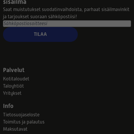
sisäilma
Saat muistutukset suodatinvaihdoista, parhaat sisäilmavinkit
ja tarjoukset suoraan sähköpostiisi!
TILAA
Palvelut
Kotitaloudet
Taloyhtiöt
Yritykset
Info
Tietosuojaseloste
Toimitus ja palautus
Maksutavat