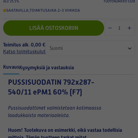
ALV 25.5%
TUOTENUMERO 5328
SAATAVILLA
,
TOIMITUSAIKA 2–3 VIIKKOA
LISÄÄ OSTOSKORIIN
Toimitus alk. 0,00 €
Katso toimituskulut
Kuvaus
Kysymyksiä ja vastauksia
PUSSISUODATIN
792x287-
540/11 ePM1 60% (F7)
Pussisuodattimet valmistetaan kotimaassa
laadukkaista materiaaleista.
Huom! Tuotekuva on esimerkki, eikä vastaa todellisia
mittoja. Tämän tuotteen tarkat mitat