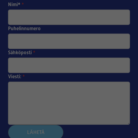
Nimi*
*
Puhelinnumero
Sähköposti
*
Viesti:
*
LÄHETÄ