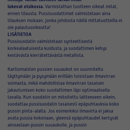
lukevat otsikossa.
Varmistathan tuotteen oikeat mitat,
ennen tilausta. Pussisuodattimet valmistetaan aina
tilauksen mukaan, jonka johdosta näillä mittatuotteilla ei
ole palautusoikeutta!
LISÄTIETOA
Pussisuodatin valmistetaan synteettisestä
korkealaatuisesta kuidusta, ja suodattimen kehys
kestävästä kierrätettävästä metallista.
Kartiomaisten pussien suuaukot on suunniteltu
täyttymään ja pysymään erillään toisistaan ilmavirran
voimasta, mikä mahdollistaa ilmavirran tasaisen
jakautumisen koko suodattimen läpi optimaalisella
tavalla. Kun suodatin on mitoitettu laitteeseen oikein,
suodattaa pussisuodatin tasaisesti epäpuhtauksia koko
pussin pinta-alalta. Jos esimerkiksi ilmavirta ei jaksa
avata pussia kokonaan, yleensä epäpuhtaudet kertyvät
ainoastaan pussin suuaukolle, ja pussin