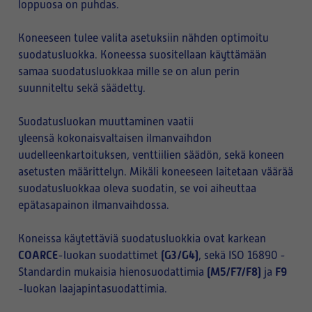
loppuosa on puhdas.
Koneeseen tulee valita asetuksiin nähden optimoitu
suodatusluokka. Koneessa suositellaan käyttämään
samaa suodatusluokkaa mille se on alun perin
suunniteltu sekä säädetty.
Suodatusluokan muuttaminen vaatii
yleensä kokonaisvaltaisen ilmanvaihdon
uudelleenkartoituksen, venttiilien säädön, sekä koneen
asetusten määrittelyn. Mikäli koneeseen laitetaan väärää
suodatusluokkaa oleva suodatin, se voi aiheuttaa
epätasapainon ilmanvaihdossa.
Koneissa käytettäviä suodatusluokkia ovat karkean
COARCE
(G3/G4)
-luokan suodattimet
, sekä ISO 16890 -
(M5/F7/F8)
F9
Standardin mukaisia hienosuodattimia
ja
-luokan laajapintasuodattimia.