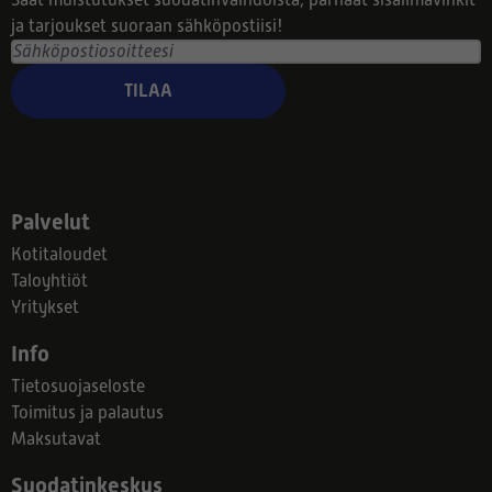
Saat muistutukset suodatinvaihdoista, parhaat sisäilmavinkit
ja tarjoukset suoraan sähköpostiisi!
TILAA
Palvelut
Kotitaloudet
Taloyhtiöt
Yritykset
Info
Tietosuojaseloste
Toimitus ja palautus
Maksutavat
Suodatinkeskus