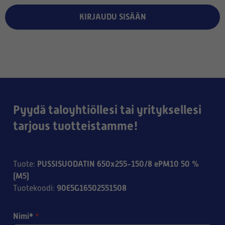
KIRJAUDU SISÄÄN
Pyydä taloyhtiöllesi tai yrityksellesi
tarjous tuotteistamme!
PUSSISUODATIN 650x255-150/8 ePM10 50 %
Tuote
:
(M5)
90E5G16502551508
Tuotekoodi
:
Nimi*
*