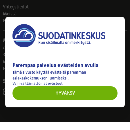
Yhteystiedot
Meistä
Blogi
Myymälä
Ahlmanintie 61
33800 Tampere
Ma–Pe 8–17
Parempaa palvelua evästeiden avulla
Huom! Myymälän poikkeusaukiolot: 27.7.-21.8. klo 8-16
Tämä sivusto käyttää evästeitä paremman
asiakaskokemuksen luomiseksi.
Seuraa meitä
Vain välttämättömät evästeet
HYVÄKSY