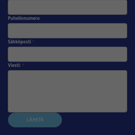
Puhelinnumero
Sähköposti
*
Viesti:
*
LÄHETÄ