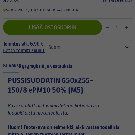
ALV 25.5%
TUOTENUMERO 4681
SAATAVILLA
,
TOIMITUSAIKA 2–3 VIIKKOA
LISÄÄ OSTOSKORIIN
Toimitus alk. 6,90 €
Katso toimituskulut
Kuvaus
Kysymyksiä ja vastauksia
PUSSISUODATIN
650x255-
150/8 ePM10 50% (M5)
Pussisuodattimet valmistetaan kotimaassa
laadukkaista materiaaleista.
Huom! Tuotekuva on esimerkki, eikä vastaa todellisia
mittoja. Tämän tuotteen tarkat mitat