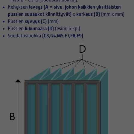
(A x B - C / D [Suodatusluokka]):
leveys (A = sivu, johon kaikkien yksittäisten
Kehyksen
pussien suuaukot kiinnittyvät)
korkeus (B)
x
(mm x mm)
syvyys (C)
Pussien
(mm)
lukumäärä (D)
Pussien
(esim. 6 kpl)
(G3,G4,M5,F7,F8,F9)
Suodatusluokka