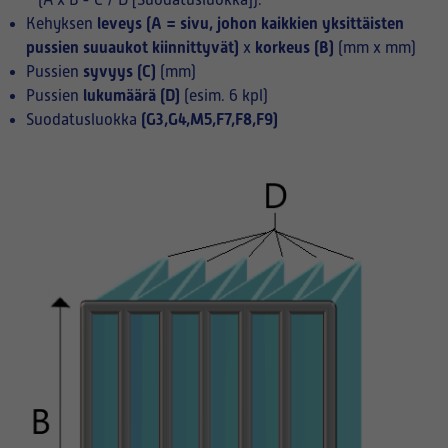
(A x B - C / D [Suodatusluokka]):
leveys (A = sivu, johon kaikkien yksittäisten
Kehyksen
pussien suuaukot kiinnittyvät)
korkeus (B)
x
(mm x mm)
syvyys (C)
Pussien
(mm)
lukumäärä (D)
Pussien
(esim. 6 kpl)
(G3,G4,M5,F7,F8,F9)
Suodatusluokka