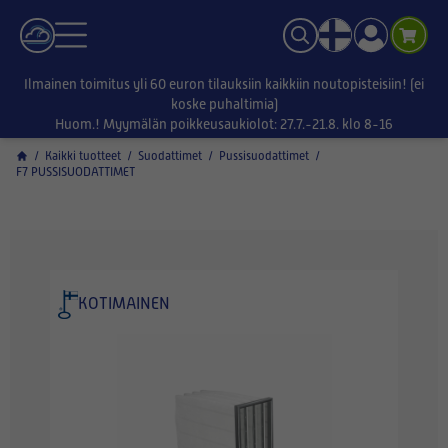
Ilmainen toimitus yli 60 euron tilauksiin kaikkiin noutopisteisiin! (ei
koske puhaltimia)
Huom.! Myymälän poikkeusaukiolot: 27.7.-21.8. klo 8-16
/
Kaikki tuotteet
/
Suodattimet
/
Pussisuodattimet
/
F7 PUSSISUODATTIMET
KOTIMAINEN