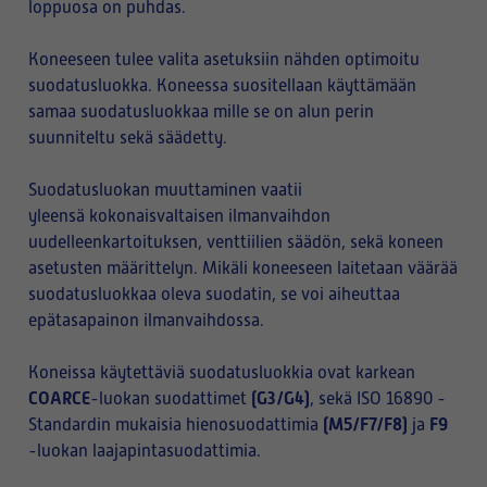
loppuosa on puhdas.
Koneeseen tulee valita asetuksiin nähden optimoitu
suodatusluokka. Koneessa suositellaan käyttämään
samaa suodatusluokkaa mille se on alun perin
suunniteltu sekä säädetty.
Suodatusluokan muuttaminen vaatii
yleensä kokonaisvaltaisen ilmanvaihdon
uudelleenkartoituksen, venttiilien säädön, sekä koneen
asetusten määrittelyn. Mikäli koneeseen laitetaan väärää
suodatusluokkaa oleva suodatin, se voi aiheuttaa
epätasapainon ilmanvaihdossa.
Koneissa käytettäviä suodatusluokkia ovat karkean
COARCE
(G3/G4)
-luokan suodattimet
, sekä ISO 16890 -
(M5/F7/F8)
F9
Standardin mukaisia hienosuodattimia
ja
-luokan laajapintasuodattimia.