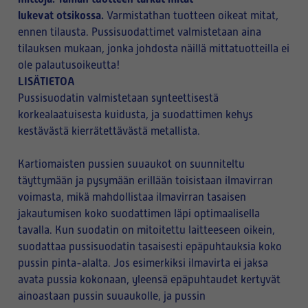
lukevat otsikossa.
Varmistathan tuotteen oikeat mitat,
ennen tilausta. Pussisuodattimet valmistetaan aina
tilauksen mukaan, jonka johdosta näillä mittatuotteilla ei
ole palautusoikeutta!
LISÄTIETOA
Pussisuodatin valmistetaan synteettisestä
korkealaatuisesta kuidusta, ja suodattimen kehys
kestävästä kierrätettävästä metallista.
Kartiomaisten pussien suuaukot on suunniteltu
täyttymään ja pysymään erillään toisistaan ilmavirran
voimasta, mikä mahdollistaa ilmavirran tasaisen
jakautumisen koko suodattimen läpi optimaalisella
tavalla. Kun suodatin on mitoitettu laitteeseen oikein,
suodattaa pussisuodatin tasaisesti epäpuhtauksia koko
pussin pinta-alalta. Jos esimerkiksi ilmavirta ei jaksa
avata pussia kokonaan, yleensä epäpuhtaudet kertyvät
ainoastaan pussin suuaukolle, ja pussin