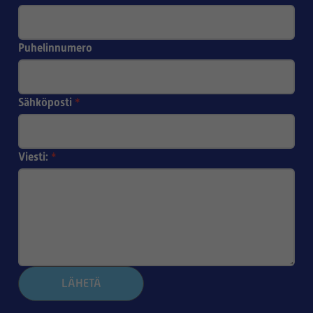
Puhelinnumero
Sähköposti
*
Viesti:
*
LÄHETÄ