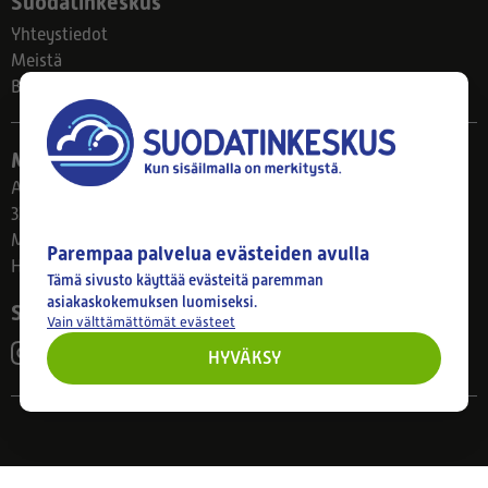
Suodatinkeskus
Yhteystiedot
Meistä
Blogi
Myymälä
Ahlmanintie 61
33800 Tampere
Ma–Pe 8–17
Parempaa palvelua evästeiden avulla
Huom! Myymälän poikkeusaukiolot: 27.7.-21.8. klo 8-16
Tämä sivusto käyttää evästeitä paremman
asiakaskokemuksen luomiseksi.
Seuraa meitä
Vain välttämättömät evästeet
HYVÄKSY