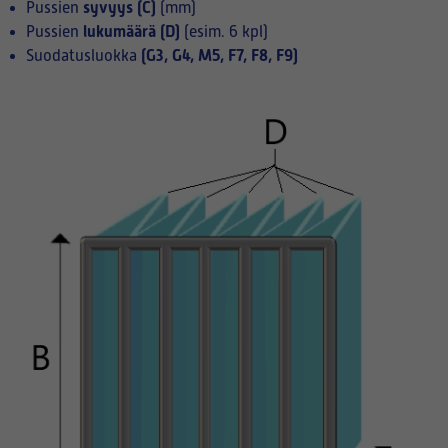
syvyys (C)
Pussien
(mm)
lukumäärä (D)
Pussien
(esim. 6 kpl)
(G3, G4, M5, F7, F8, F9)
Suodatusluokka