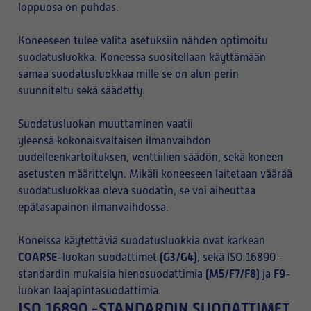
loppuosa on puhdas.
Koneeseen tulee valita asetuksiin nähden optimoitu
suodatusluokka. Koneessa suositellaan käyttämään
samaa suodatusluokkaa mille se on alun perin
suunniteltu sekä säädetty.
Suodatusluokan muuttaminen vaatii
yleensä kokonaisvaltaisen ilmanvaihdon
uudelleenkartoituksen, venttiilien säädön, sekä koneen
asetusten määrittelyn. Mikäli koneeseen laitetaan väärää
suodatusluokkaa oleva suodatin, se voi aiheuttaa
epätasapainon ilmanvaihdossa.
Koneissa käytettäviä suodatusluokkia ovat karkean
COARSE
(G3/G4)
-luokan suodattimet
, sekä ISO 16890 -
(M5/F7/F8)
F9
standardin mukaisia hienosuodattimia
ja
-
luokan laajapintasuodattimia.
ISO 16890 -STANDARDIN SUODATTIMET