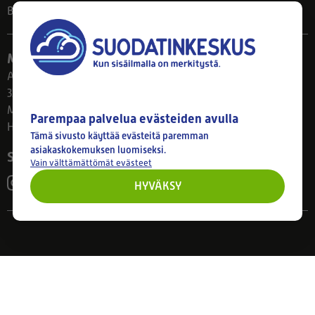
Blogi
Myymälä
Ahlmanintie 61
33800 Tampere
Ma–Pe 8–17
Parempaa palvelua evästeiden avulla
Huom! Myymälän poikkeusaukiolot: 27.7.-21.8. klo 8-16
Tämä sivusto käyttää evästeitä paremman
asiakaskokemuksen luomiseksi.
Seuraa meitä
Vain välttämättömät evästeet
HYVÄKSY