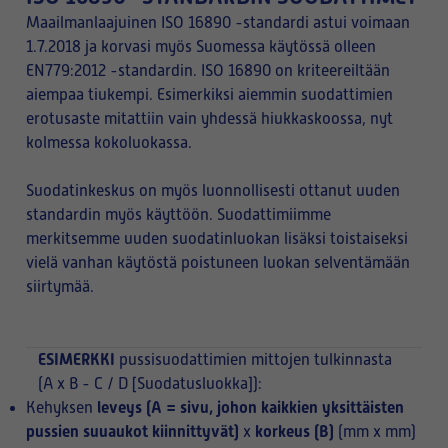
Maailmanlaajuinen ISO 16890 -standardi astui voimaan
1.7.2018 ja korvasi myös Suomessa käytössä olleen
EN779:2012 -standardin. ISO 16890 on kriteereiltään
aiempaa tiukempi. Esimerkiksi aiemmin suodattimien
erotusaste mitattiin vain yhdessä hiukkaskoossa, nyt
kolmessa kokoluokassa.
Suodatinkeskus on myös luonnollisesti ottanut uuden
standardin myös käyttöön. Suodattimiimme
merkitsemme uuden suodatinluokan lisäksi toistaiseksi
vielä vanhan käytöstä poistuneen luokan selventämään
siirtymää.
ESIMERKKI
pussisuodattimien mittojen tulkinnasta
(A x B - C / D [Suodatusluokka]):
leveys (A = sivu, johon kaikkien yksittäisten
Kehyksen
pussien suuaukot kiinnittyvät)
korkeus (B)
x
(mm x mm)