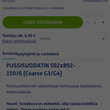
ALV 25.5%
TUOTENUMERO 4379
SAATAVILLA
,
TOIMITUSAIKA 2–3 VIIKKOA
LISÄÄ OSTOSKORIIN
Toimitus alk. 6,90 €
Katso toimituskulut
Kuvaus
Kysymyksiä ja vastauksia
PUSSISUODATIN
592x892-
150/6 (Coarse G3/G4)
Pussisuodattimet valmistetaan kotimaassa laadukkaista
materiaaleista.
Huom! Tuotekuva on esimerkki, eikä vastaa todellisia
mittoja. Tämän tuotteen tarkat mitat