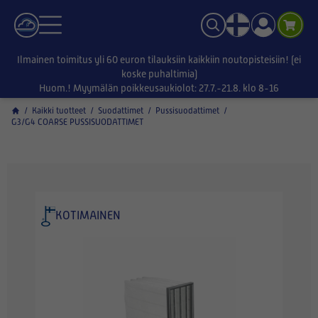
Ilmainen toimitus yli 60 euron tilauksiin kaikkiin noutopisteisiin! (ei
koske puhaltimia)
Huom.! Myymälän poikkeusaukiolot: 27.7.-21.8. klo 8-16
/
Kaikki tuotteet
/
Suodattimet
/
Pussisuodattimet
/
G3/G4 COARSE PUSSISUODATTIMET
KOTIMAINEN