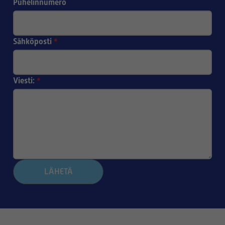
Puhelinnumero
Sähköposti
*
Viesti:
*
LÄHETÄ