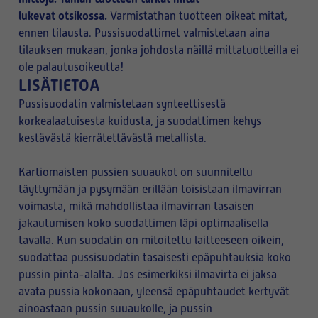
lukevat otsikossa.
Varmistathan tuotteen oikeat mitat,
ennen tilausta. Pussisuodattimet valmistetaan aina
tilauksen mukaan, jonka johdosta näillä mittatuotteilla ei
ole palautusoikeutta!
LISÄTIETOA
Pussisuodatin valmistetaan synteettisestä
korkealaatuisesta kuidusta, ja suodattimen kehys
kestävästä kierrätettävästä metallista.
Kartiomaisten pussien suuaukot on suunniteltu
täyttymään ja pysymään erillään toisistaan ilmavirran
voimasta, mikä mahdollistaa ilmavirran tasaisen
jakautumisen koko suodattimen läpi optimaalisella
tavalla. Kun suodatin on mitoitettu laitteeseen oikein,
suodattaa pussisuodatin tasaisesti epäpuhtauksia koko
pussin pinta-alalta. Jos esimerkiksi ilmavirta ei jaksa
avata pussia kokonaan, yleensä epäpuhtaudet kertyvät
ainoastaan pussin suuaukolle, ja pussin