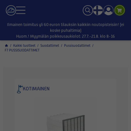
Ilmainen toimitus yli 60 euron tilauksiin kaikkiin noutopisteisiin! (ei
koske puhaltimia)
Huom.! Myymälän poikkeusaukiolot: 27.7.-21.8. klo 8-16
/
Kaikki tuotteet
/
Suodattimet
/
Pussisuodattimet
/
F7 PUSSISUODATTIMET
KOTIMAINEN