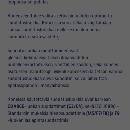
loppuosa on puhdas.
Koneeseen tulee valita asetuksiin nähden optimoitu
suodatusluokka. Koneessa suositellaan käyttämään
samaa suodatusluokkaa mille se on alun perin
suunniteltu sekä säädetty.
Suodatusluokan muuttaminen vaatii
yleensä kokonaisvaltaisen ilmanvaihdon
uudelleenkartoituksen, venttiilien säädön, sekä koneen
asetusten määrittelyn. Mikäli koneeseen laitetaan väärää
suodatusluokkaa oleva suodatin, se voi aiheuttaa
epätasapainon ilmanvaihdossa.
Koneissa käytettäviä suodatusluokkia ovat karkean
COARCE
(G3/G4)
-luokan suodattimet
, sekä ISO 16890 -
(M5/F7/F8)
F9
Standardin mukaisia hienosuodattimia
ja
-luokan laajapintasuodattimia.