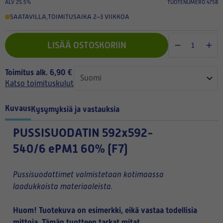
ALV 25.5%
TUOTENUMERO 4758
SAATAVILLA
,
TOIMITUSAIKA 2–3 VIIKKOA
LISÄÄ OSTOSKORIIN
Toimitus alk. 6,90 €
Katso toimituskulut
Kuvaus
Kysymyksiä ja vastauksia
PUSSISUODATIN
592x592-
540/6 ePM1 60% (F7)
Pussisuodattimet valmistetaan kotimaassa
laadukkaista materiaaleista.
Huom! Tuotekuva on esimerkki, eikä vastaa todellisia
mittoja. Tämän tuotteen tarkat mitat