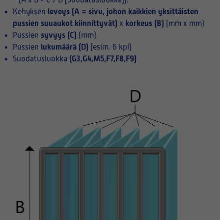
(A x B - C / D [Suodatusluokka]):
leveys (A = sivu, johon kaikkien yksittäisten
Kehyksen
pussien suuaukot kiinnittyvät)
korkeus (B)
x
(mm x mm)
syvyys (C)
Pussien
(mm)
lukumäärä (D)
Pussien
(esim. 6 kpl)
(G3,G4,M5,F7,F8,F9)
Suodatusluokka