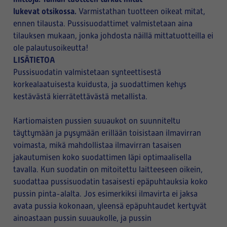
lukevat otsikossa.
Varmistathan tuotteen oikeat mitat,
ennen tilausta. Pussisuodattimet valmistetaan aina
tilauksen mukaan, jonka johdosta näillä mittatuotteilla ei
ole palautusoikeutta!
LISÄTIETOA
Pussisuodatin valmistetaan synteettisestä
korkealaatuisesta kuidusta, ja suodattimen kehys
kestävästä kierrätettävästä metallista.
Kartiomaisten pussien suuaukot on suunniteltu
täyttymään ja pysymään erillään toisistaan ilmavirran
voimasta, mikä mahdollistaa ilmavirran tasaisen
jakautumisen koko suodattimen läpi optimaalisella
tavalla. Kun suodatin on mitoitettu laitteeseen oikein,
suodattaa pussisuodatin tasaisesti epäpuhtauksia koko
pussin pinta-alalta. Jos esimerkiksi ilmavirta ei jaksa
avata pussia kokonaan, yleensä epäpuhtaudet kertyvät
ainoastaan pussin suuaukolle, ja pussin