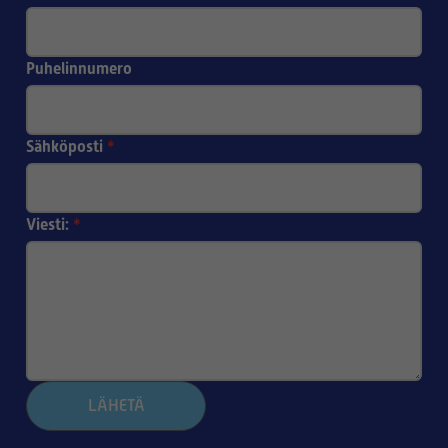
Puhelinnumero
Sähköposti
*
Viesti:
*
LÄHETÄ