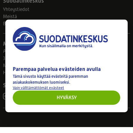
Suodatinkeskus
Yhteystiedot
Meistä
Blogi
Myymälä
Ahlmanintie 61
33800 Tampere
Ma–Pe 8–17
Parempaa palvelua evästeiden avulla
Huom! Myymälän poikkeusaukiolot: 27.7.-21.8. klo 8-16
Tämä sivusto käyttää evästeitä paremman
asiakaskokemuksen luomiseksi.
Seuraa meitä
Vain välttämättömät evästeet
HYVÄKSY