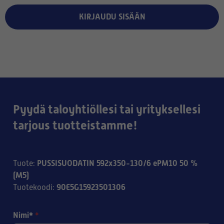
KIRJAUDU SISÄÄN
Pyydä taloyhtiöllesi tai yrityksellesi
tarjous tuotteistamme!
PUSSISUODATIN 592x350-130/6 ePM10 50 %
Tuote
:
(M5)
90E5G15923501306
Tuotekoodi
:
Nimi*
*