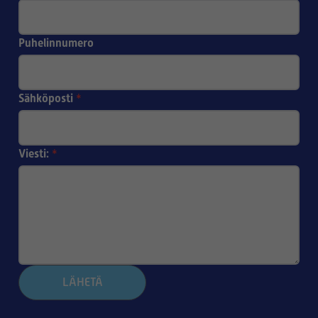
Puhelinnumero
Sähköposti
*
Viesti:
*
LÄHETÄ