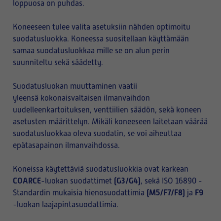
loppuosa on puhdas.
Koneeseen tulee valita asetuksiin nähden optimoitu
suodatusluokka. Koneessa suositellaan käyttämään
samaa suodatusluokkaa mille se on alun perin
suunniteltu sekä säädetty.
Suodatusluokan muuttaminen vaatii
yleensä kokonaisvaltaisen ilmanvaihdon
uudelleenkartoituksen, venttiilien säädön, sekä koneen
asetusten määrittelyn. Mikäli koneeseen laitetaan väärää
suodatusluokkaa oleva suodatin, se voi aiheuttaa
epätasapainon ilmanvaihdossa.
Koneissa käytettäviä suodatusluokkia ovat karkean
COARCE
(G3/G4)
-luokan suodattimet
, sekä ISO 16890 -
(M5/F7/F8)
F9
Standardin mukaisia hienosuodattimia
ja
-luokan laajapintasuodattimia.