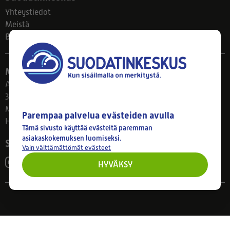
Yhteystiedot
Meistä
Blogi
Myymälä
Ahlmanintie 61
33800 Tampere
Ma–Pe 8–17
Parempaa palvelua evästeiden avulla
Huom! Myymälän poikkeusaukiolot: 27.7.-21.8. klo 8-16
Tämä sivusto käyttää evästeitä paremman
asiakaskokemuksen luomiseksi.
Seuraa meitä
Vain välttämättömät evästeet
HYVÄKSY