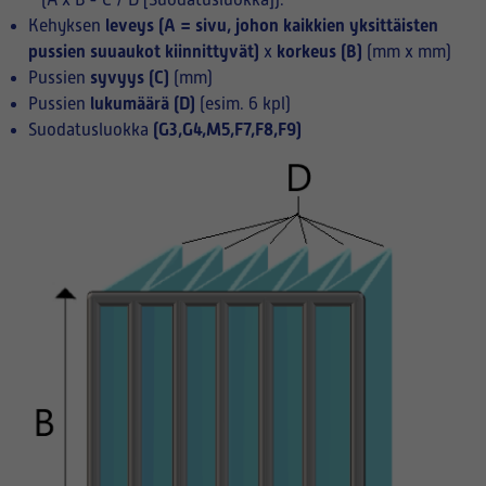
(A x B - C / D [Suodatusluokka]):
leveys (A = sivu, johon kaikkien yksittäisten
Kehyksen
pussien suuaukot kiinnittyvät)
korkeus (B)
x
(mm x mm)
syvyys (C)
Pussien
(mm)
lukumäärä (D)
Pussien
(esim. 6 kpl)
(G3,G4,M5,F7,F8,F9)
Suodatusluokka