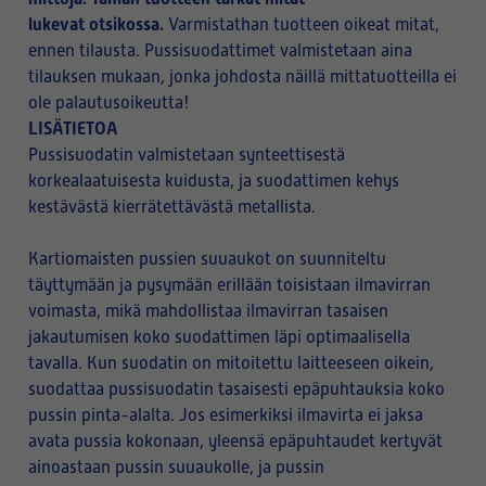
lukevat otsikossa.
Varmistathan tuotteen oikeat mitat,
ennen tilausta. Pussisuodattimet valmistetaan aina
tilauksen mukaan, jonka johdosta näillä mittatuotteilla ei
ole palautusoikeutta!
LISÄTIETOA
Pussisuodatin valmistetaan synteettisestä
korkealaatuisesta kuidusta, ja suodattimen kehys
kestävästä kierrätettävästä metallista.
Kartiomaisten pussien suuaukot on suunniteltu
täyttymään ja pysymään erillään toisistaan ilmavirran
voimasta, mikä mahdollistaa ilmavirran tasaisen
jakautumisen koko suodattimen läpi optimaalisella
tavalla. Kun suodatin on mitoitettu laitteeseen oikein,
suodattaa pussisuodatin tasaisesti epäpuhtauksia koko
pussin pinta-alalta. Jos esimerkiksi ilmavirta ei jaksa
avata pussia kokonaan, yleensä epäpuhtaudet kertyvät
ainoastaan pussin suuaukolle, ja pussin