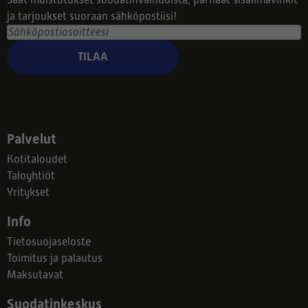
Saat muistutukset suodatinvaihdoista, parhaat sisäilmavinkit
ja tarjoukset suoraan sähköpostiisi!
TILAA
Palvelut
Kotitaloudet
Taloyhtiöt
Yritykset
Info
Tietosuojaseloste
Toimitus ja palautus
Maksutavat
Suodatinkeskus