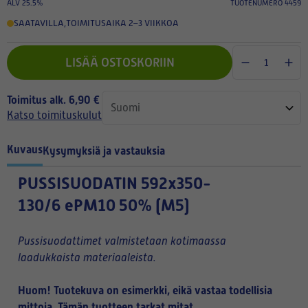
ALV 25.5%
TUOTENUMERO 4459
SAATAVILLA
,
TOIMITUSAIKA 2–3 VIIKKOA
LISÄÄ OSTOSKORIIN
Toimitus alk. 6,90 €
Katso toimituskulut
Kuvaus
Kysymyksiä ja vastauksia
PUSSISUODATIN
592x350-
130/6 ePM10 50% (M5)
Pussisuodattimet valmistetaan kotimaassa
laadukkaista materiaaleista.
Huom! Tuotekuva on esimerkki, eikä vastaa todellisia
mittoja. Tämän tuotteen tarkat mitat