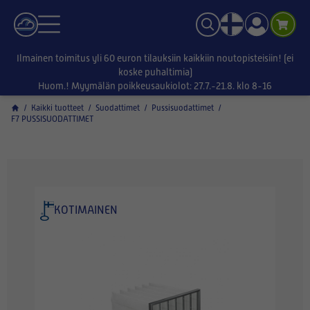
Ilmainen toimitus yli 60 euron tilauksiin kaikkiin noutopisteisiin! (ei
koske puhaltimia)
Huom.! Myymälän poikkeusaukiolot: 27.7.-21.8. klo 8-16
/
Kaikki tuotteet
/
Suodattimet
/
Pussisuodattimet
/
F7 PUSSISUODATTIMET
KOTIMAINEN