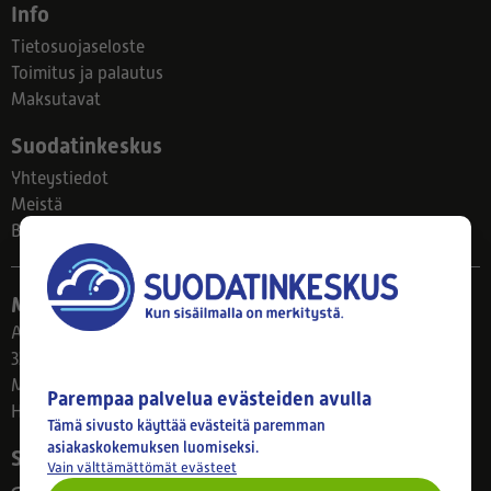
Info
Tietosuojaseloste
Toimitus ja palautus
Maksutavat
Suodatinkeskus
Yhteystiedot
Meistä
Blogi
Myymälä
Ahlmanintie 61
33800 Tampere
Ma–Pe 8–17
Parempaa palvelua evästeiden avulla
Huom! Myymälän poikkeusaukiolot: 27.7.-21.8. klo 8-16
Tämä sivusto käyttää evästeitä paremman
asiakaskokemuksen luomiseksi.
Seuraa meitä
Vain välttämättömät evästeet