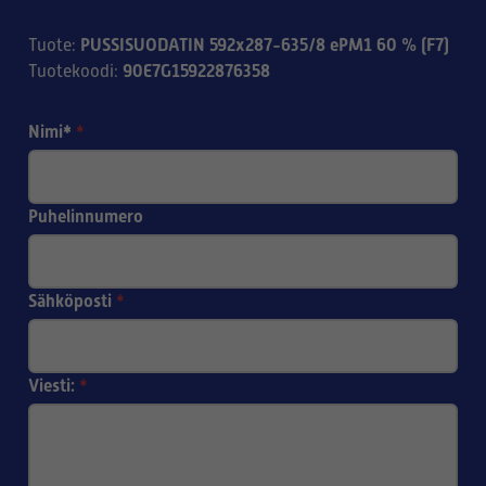
PUSSISUODATIN 592x287-635/8 ePM1 60 % (F7)
Tuote
:
90E7G15922876358
Tuotekoodi
:
Nimi*
*
Puhelinnumero
Sähköposti
*
Viesti:
*