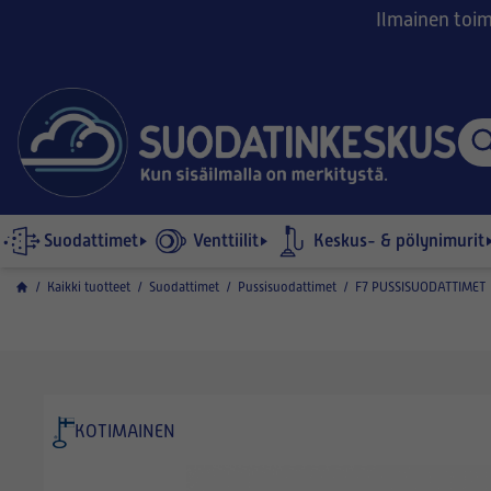
Ilmainen toimi
Suodattimet
Venttiilit
Keskus- & pölynimurit
/
Kaikki tuotteet
/
Suodattimet
/
Pussisuodattimet
/
F7 PUSSISUODATTIMET
KOTIMAINEN