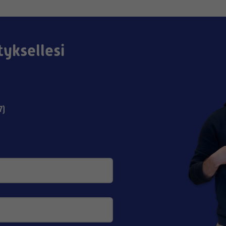
tyksellesi
7)