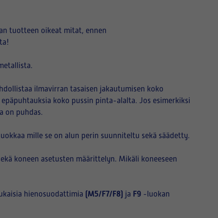
an tuotteen oikeat mitat, ennen
ta!
etallista.
hdollistaa ilmavirran tasaisen jakautumisen koko
i epäpuhtauksia koko pussin pinta-alalta. Jos esimerkiksi
sa on puhdas.
okkaa mille se on alun perin suunniteltu sekä säädetty.
sekä koneen asetusten määrittelyn. Mikäli koneeseen
(M5/F7/F8)
F9
ukaisia hienosuodattimia
ja
-luokan