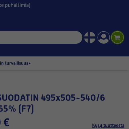
ske puhaltimia)
n turvallisuus
65% (F7)
 €
Kysy tuotteesta