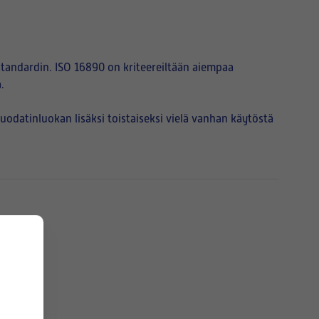
tandardin. ISO 16890 on kriteereiltään aiempaa
.
atinluokan lisäksi toistaiseksi vielä vanhan käytöstä