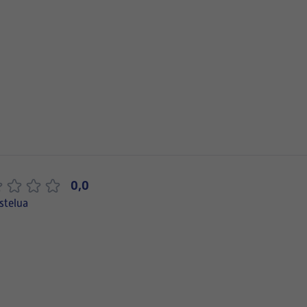
0,0
stelua