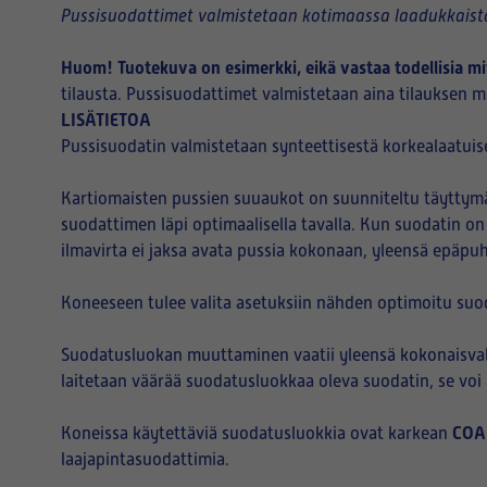
Pussisuodattimet valmistetaan kotimaassa laadukkaista
Huom! Tuotekuva on esimerkki, eikä vastaa todellisia mi
tilausta. Pussisuodattimet valmistetaan aina tilauksen mu
LISÄTIETOA
Pussisuodatin valmistetaan synteettisestä korkealaatuise
Kartiomaisten pussien suuaukot on suunniteltu täyttymää
suodattimen läpi optimaalisella tavalla. Kun suodatin on
ilmavirta ei jaksa avata pussia kokonaan, yleensä epäpu
Koneeseen tulee valita asetuksiin nähden optimoitu suo
Suodatusluokan muuttaminen vaatii yleensä kokonaisvalt
laitetaan väärää suodatusluokkaa oleva suodatin, se vo
COA
Koneissa käytettäviä suodatusluokkia ovat karkean
laajapintasuodattimia.