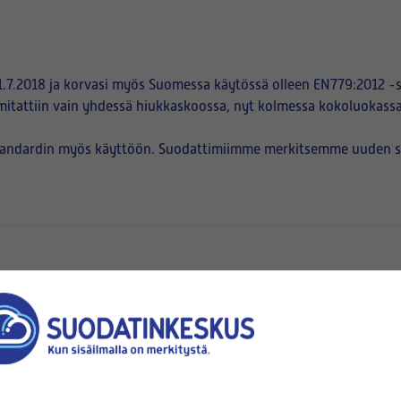
.7.2018 ja korvasi myös Suomessa käytössä olleen EN779:2012 -s
mitattiin vain yhdessä hiukkaskoossa, nyt kolmessa kokoluokassa
tandardin myös käyttöön. Suodattimiimme merkitsemme uuden suod
en
pussien suuaukot kiinnittyvät)
korkeus (B)
x
(mm x mm)