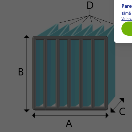
Pare
Tämä 
Vain 