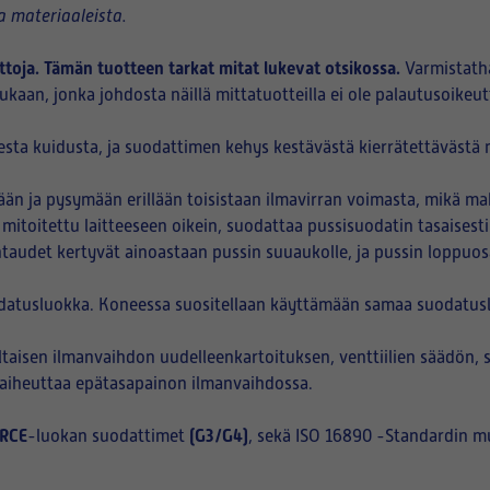
 materiaaleista.
ttoja. Tämän tuotteen tarkat mitat lukevat otsikossa.
Varmistath
kaan, jonka johdosta näillä mittatuotteilla ei ole palautusoikeut
sta kuidusta, ja suodattimen kehys kestävästä kierrätettävästä m
n ja pysymään erillään toisistaan ilmavirran voimasta, mikä ma
 mitoitettu laitteeseen oikein, suodattaa pussisuodatin tasaisest
htaudet kertyvät ainoastaan pussin suuaukolle, ja pussin loppuo
datusluokka. Koneessa suositellaan käyttämään samaa suodatuslu
aisen ilmanvaihdon uudelleenkartoituksen, venttiilien säädön, 
i aiheuttaa epätasapainon ilmanvaihdossa.
RCE
(G3/G4)
-luokan suodattimet
, sekä ISO 16890 -Standardin m