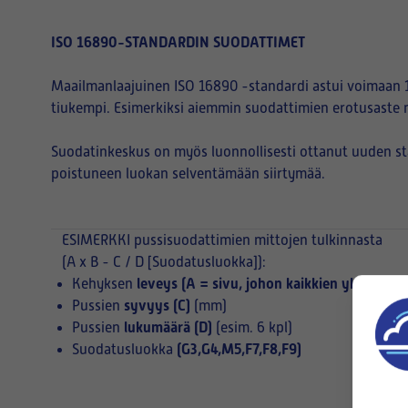
ISO 16890-STANDARDIN SUODATTIMET
Maailmanlaajuinen ISO 16890 -standardi astui voimaan 1
tiukempi. Esimerkiksi aiemmin suodattimien erotusaste 
Suodatinkeskus on myös luonnollisesti ottanut uuden s
poistuneen luokan selventämään siirtymää.
ESIMERKKI
pussisuodattimien mittojen tulkinnasta
(A x B - C / D [Suodatusluokka]):
leveys (A = sivu, johon kaikkien yksittäist
Kehyksen
syvyys (C)
Pussien
(mm)
lukumäärä (D)
Pussien
(esim. 6 kpl)
(G3,G4,M5,F7,F8,F9)
Suodatusluokka