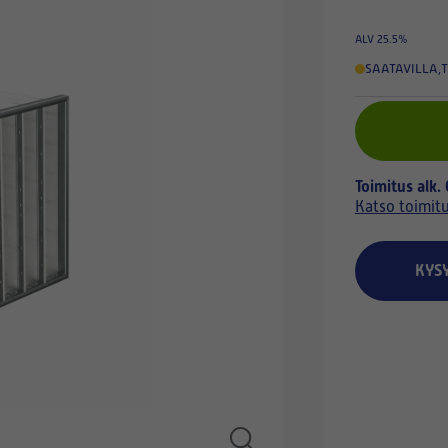
ALV 25.5%
SAATAVILLA
,
T
Toimitus alk.
Katso toimit
KYS