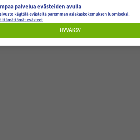
mpaa palvelua evästeiden avulla
sivusto käyttää evästeitä paremman asiakaskokemuksen luomiseksi.
välttämättömät evästeet
HYVÄKSY