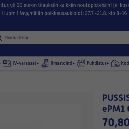
tus yli 60 euron tilauksiin kaikkiin noutopisteisiin! (ei ko
Huom.! Myymälän poikkeusaukiolot: 27.7.-21.8. klo 8-16
IV-varaosat
Ilmastointi
Puhdistus
Kodi
PUSSISUODATIN 495x505-540/6
ePM1 
70,80