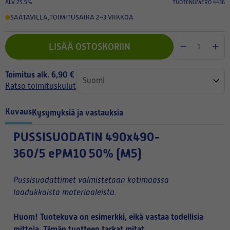
ALV 25.5%
TUOTENUMERO 4436
SAATAVILLA
,
TOIMITUSAIKA 2–3 VIIKKOA
LISÄÄ OSTOSKORIIN
Toimitus alk. 6,90 €
Katso toimituskulut
Kuvaus
Kysymyksiä ja vastauksia
PUSSISUODATIN
490x490-
360/5 ePM10 50% (M5)
Pussisuodattimet valmistetaan kotimaassa
laadukkaista materiaaleista.
Huom! Tuotekuva on esimerkki, eikä vastaa todellisia
mittoja. Tämän tuotteen tarkat mitat