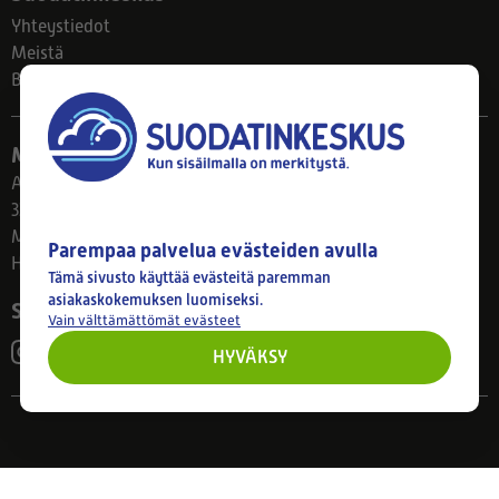
Yhteystiedot
Meistä
Blogi
Myymälä
Ahlmanintie 61
33800 Tampere
Ma–Pe 8–17
Parempaa palvelua evästeiden avulla
Huom! Myymälän poikkeusaukiolot: 27.7.-21.8. klo 8-16
Tämä sivusto käyttää evästeitä paremman
asiakaskokemuksen luomiseksi.
Seuraa meitä
Vain välttämättömät evästeet
HYVÄKSY