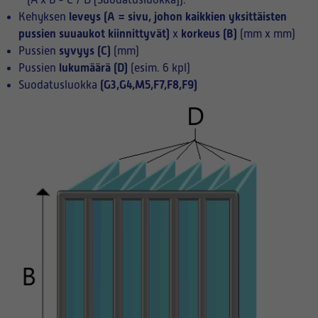
(A x B - C / D [Suodatusluokka]):
leveys (A = sivu, johon kaikkien yksittäisten
Kehyksen
pussien suuaukot kiinnittyvät)
korkeus (B)
x
(mm x mm)
syvyys (C)
Pussien
(mm)
lukumäärä (D)
Pussien
(esim. 6 kpl)
(G3,G4,M5,F7,F8,F9)
Suodatusluokka