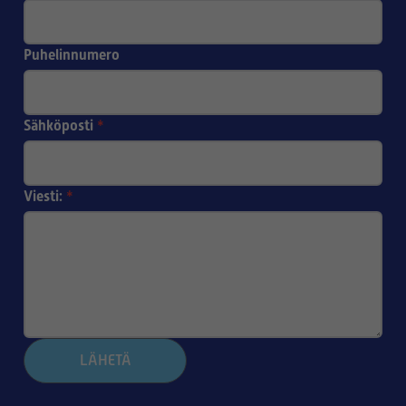
Puhelinnumero
Sähköposti
*
Viesti:
*
LÄHETÄ