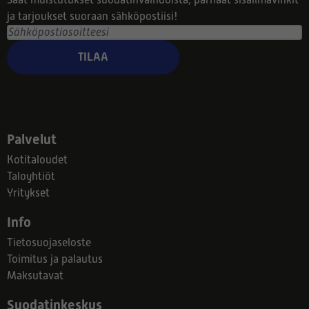
Saat muistutukset suodatinvaihdoista, parhaat sisäilmavinkit
ja tarjoukset suoraan sähköpostiisi!
TILAA
Palvelut
Kotitaloudet
Taloyhtiöt
Yritykset
Info
Tietosuojaseloste
Toimitus ja palautus
Maksutavat
Suodatinkeskus