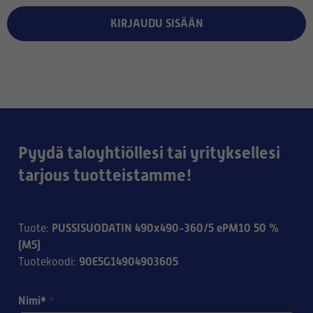
KIRJAUDU SISÄÄN
Pyydä taloyhtiöllesi tai yrityksellesi
tarjous tuotteistamme!
PUSSISUODATIN 490x490-360/5 ePM10 50 %
Tuote
:
(M5)
90E5G14904903605
Tuotekoodi
:
Nimi*
*