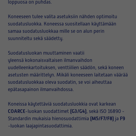
loppuosa on puhdas.
Koneeseen tulee valita asetuksiin nähden optimoitu
suodatusluokka. Koneessa suositellaan käyttämään
samaa suodatusluokkaa mille se on alun perin
suunniteltu sekä säädetty.
Suodatusluokan muuttaminen vaatii
yleensä kokonaisvaltaisen ilmanvaihdon
uudelleenkartoituksen, venttiilien säädön, sekä koneen
asetusten määrittelyn. Mikäli koneeseen laitetaan väärää
suodatusluokkaa oleva suodatin, se voi aiheuttaa
epätasapainon ilmanvaihdossa.
Koneissa käytettäviä suodatusluokkia ovat karkean
COARCE
(G3/G4)
-luokan suodattimet
, sekä ISO 16890 -
(M5/F7/F8)
F9
Standardin mukaisia hienosuodattimia
ja
-luokan laajapintasuodattimia.