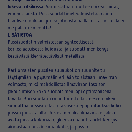
lukevat otsikossa.
Varmistathan tuotteen oikeat mitat,
ennen tilausta. Pussisuodattimet valmistetaan aina
tilauksen mukaan, jonka johdosta näillä mittatuotteilla ei
ole palautusoikeutta!
LISÄTIETOA
Pussisuodatin valmistetaan synteettisestä
korkealaatuisesta kuidusta, ja suodattimen kehys
kestävästä kierrätettävästä metallista.
Kartiomaisten pussien suuaukot on suunniteltu
täyttymään ja pysymään erillään toisistaan ilmavirran
voimasta, mikä mahdollistaa ilmavirran tasaisen
jakautumisen koko suodattimen läpi optimaalisella
tavalla. Kun suodatin on mitoitettu laitteeseen oikein,
suodattaa pussisuodatin tasaisesti epäpuhtauksia koko
pussin pinta-alalta. Jos esimerkiksi ilmavirta ei jaksa
avata pussia kokonaan, yleensä epäpuhtaudet kertyvät
ainoastaan pussin suuaukolle, ja pussin