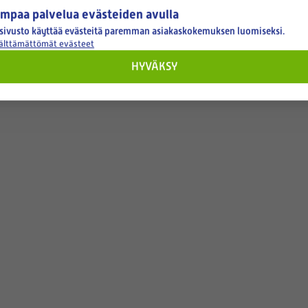
mpaa palvelua evästeiden avulla
sivusto käyttää evästeitä paremman asiakaskokemuksen luomiseksi.
välttämättömät evästeet
HYVÄKSY