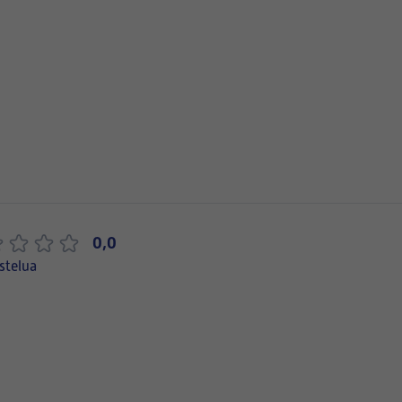
0,0
stelua