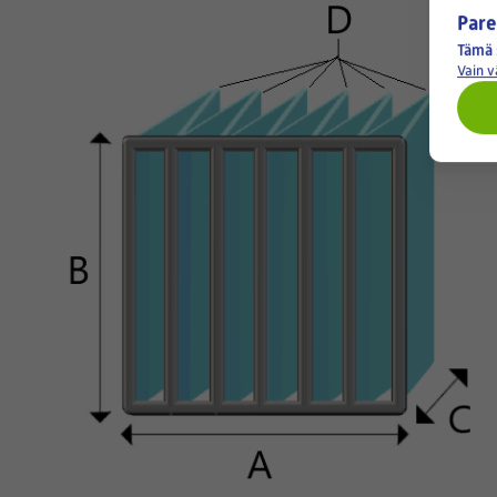
Pare
Tämä 
Vain 