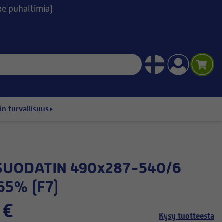
ske puhaltimia)
n turvallisuus
65% (F7)
 €
Kysy tuotteesta