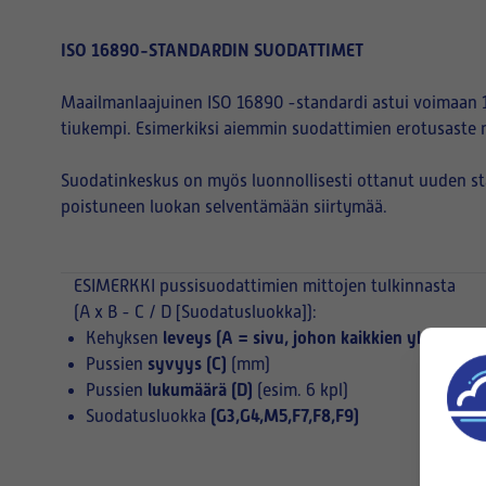
ISO 16890-STANDARDIN SUODATTIMET
Maailmanlaajuinen ISO 16890 -standardi astui voimaan 1
tiukempi. Esimerkiksi aiemmin suodattimien erotusaste 
Suodatinkeskus on myös luonnollisesti ottanut uuden s
poistuneen luokan selventämään siirtymää.
ESIMERKKI
pussisuodattimien mittojen tulkinnasta
(A x B - C / D [Suodatusluokka]):
leveys (A = sivu, johon kaikkien yksittäist
Kehyksen
syvyys (C)
Pussien
(mm)
lukumäärä (D)
Pussien
(esim. 6 kpl)
(G3,G4,M5,F7,F8,F9)
Suodatusluokka