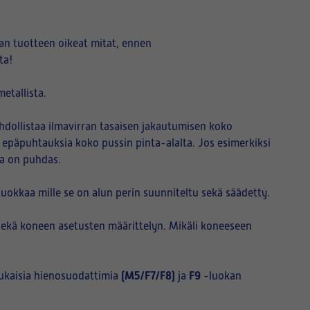
an tuotteen oikeat mitat, ennen
ta!
etallista.
hdollistaa ilmavirran tasaisen jakautumisen koko
i epäpuhtauksia koko pussin pinta-alalta. Jos esimerkiksi
sa on puhdas.
okkaa mille se on alun perin suunniteltu sekä säädetty.
sekä koneen asetusten määrittelyn. Mikäli koneeseen
(M5/F7/F8)
F9
ukaisia hienosuodattimia
ja
-luokan