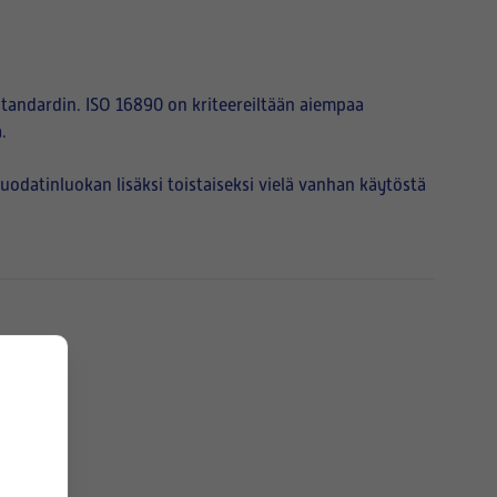
tandardin. ISO 16890 on kriteereiltään aiempaa
.
atinluokan lisäksi toistaiseksi vielä vanhan käytöstä