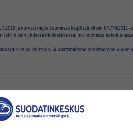
.7.2018 ja korvasi myös Suomessa käytössä olleen EN779:2012 -s
mitattiin vain yhdessä hiukkaskoossa, nyt kolmessa kokoluokassa
tandardin myös käyttöön. Suodattimiimme merkitsemme uuden suod
en
pussien suuaukot kiinnittyvät)
korkeus (B)
x
(mm x mm)