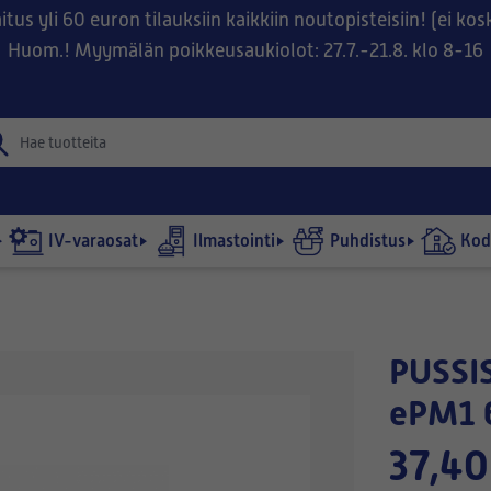
tus yli 60 euron tilauksiin kaikkiin noutopisteisiin! (ei ko
Huom.! Myymälän poikkeusaukiolot: 27.7.-21.8. klo 8-16
IV-varaosat
Ilmastointi
Puhdistus
Kodi
PUSSISUODATIN 490x287-540/6
ePM1 
37,40