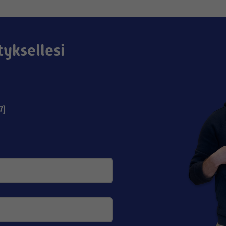
tyksellesi
7)