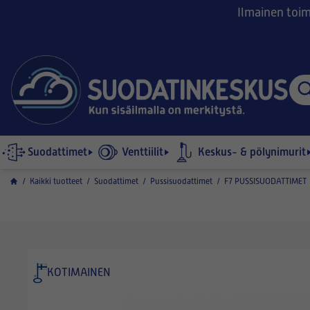
Ilmainen toimi
Suodattimet
Venttiilit
Keskus- & pölynimurit
/
Kaikki tuotteet
/
Suodattimet
/
Pussisuodattimet
/
F7 PUSSISUODATTIMET
KOTIMAINEN