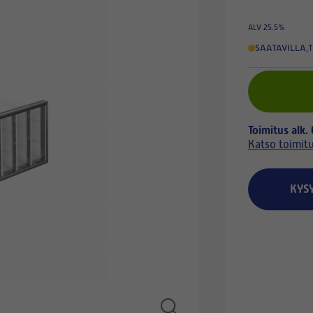
ALV 25.5%
SAATAVILLA
,
T
Toimitus alk.
Katso toimit
KYS