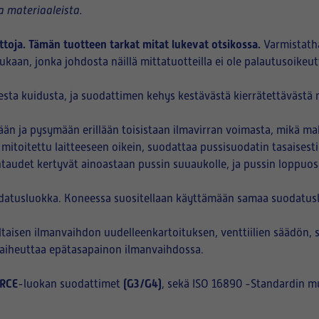
 materiaaleista.
ttoja. Tämän tuotteen tarkat mitat lukevat otsikossa.
Varmistath
kaan, jonka johdosta näillä mittatuotteilla ei ole palautusoikeut
sta kuidusta, ja suodattimen kehys kestävästä kierrätettävästä m
n ja pysymään erillään toisistaan ilmavirran voimasta, mikä ma
 mitoitettu laitteeseen oikein, suodattaa pussisuodatin tasaisest
htaudet kertyvät ainoastaan pussin suuaukolle, ja pussin loppuo
datusluokka. Koneessa suositellaan käyttämään samaa suodatuslu
aisen ilmanvaihdon uudelleenkartoituksen, venttiilien säädön, 
i aiheuttaa epätasapainon ilmanvaihdossa.
RCE
(G3/G4)
-luokan suodattimet
, sekä ISO 16890 -Standardin m