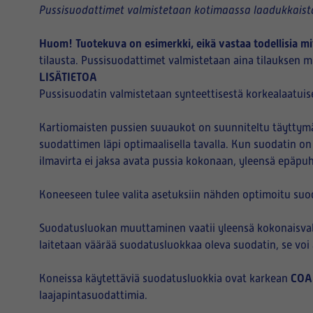
Pussisuodattimet valmistetaan kotimaassa laadukkaista
Huom! Tuotekuva on esimerkki, eikä vastaa todellisia mi
tilausta. Pussisuodattimet valmistetaan aina tilauksen mu
LISÄTIETOA
Pussisuodatin valmistetaan synteettisestä korkealaatuise
Kartiomaisten pussien suuaukot on suunniteltu täyttymää
suodattimen läpi optimaalisella tavalla. Kun suodatin on
ilmavirta ei jaksa avata pussia kokonaan, yleensä epäpu
Koneeseen tulee valita asetuksiin nähden optimoitu suo
Suodatusluokan muuttaminen vaatii yleensä kokonaisvalt
laitetaan väärää suodatusluokkaa oleva suodatin, se vo
COA
Koneissa käytettäviä suodatusluokkia ovat karkean
laajapintasuodattimia.