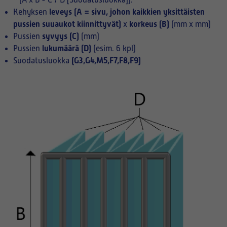
(A x B - C / D [Suodatusluokka]):
leveys (A = sivu, johon kaikkien yksittäisten
Kehyksen
pussien suuaukot kiinnittyvät)
korkeus (B)
x
(mm x mm)
syvyys (C)
Pussien
(mm)
lukumäärä (D)
Pussien
(esim. 6 kpl)
(G3,G4,M5,F7,F8,F9)
Suodatusluokka