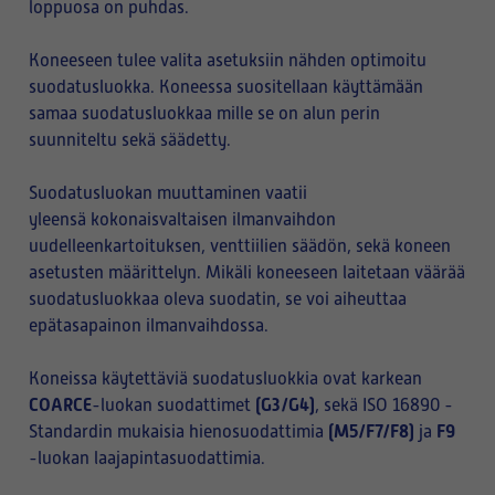
loppuosa on puhdas.
Koneeseen tulee valita asetuksiin nähden optimoitu
suodatusluokka. Koneessa suositellaan käyttämään
samaa suodatusluokkaa mille se on alun perin
suunniteltu sekä säädetty.
Suodatusluokan muuttaminen vaatii
yleensä kokonaisvaltaisen ilmanvaihdon
uudelleenkartoituksen, venttiilien säädön, sekä koneen
asetusten määrittelyn. Mikäli koneeseen laitetaan väärää
suodatusluokkaa oleva suodatin, se voi aiheuttaa
epätasapainon ilmanvaihdossa.
Koneissa käytettäviä suodatusluokkia ovat karkean
COARCE
(G3/G4)
-luokan suodattimet
, sekä ISO 16890 -
(M5/F7/F8)
F9
Standardin mukaisia hienosuodattimia
ja
-luokan laajapintasuodattimia.