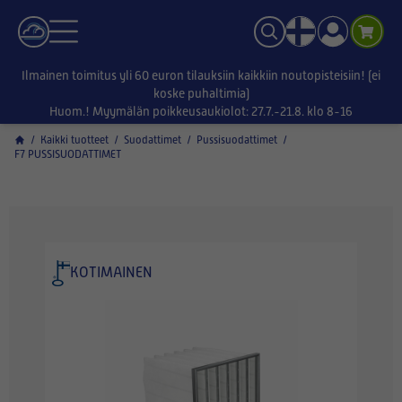
Ilmainen toimitus yli 60 euron tilauksiin kaikkiin noutopisteisiin! (ei
koske puhaltimia)
Huom.! Myymälän poikkeusaukiolot: 27.7.-21.8. klo 8-16
/
Kaikki tuotteet
/
Suodattimet
/
Pussisuodattimet
/
F7 PUSSISUODATTIMET
KOTIMAINEN