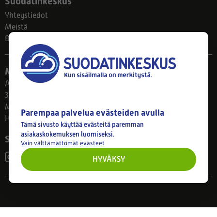
Suodatinkeskus
Yhteystiedot
Meistä
Blogi
Myymälä
Ahlmanintie 61
33800 Tampere
Ma–Pe 8–17
Parempaa palvelua evästeiden avulla
Huom! Myymälän poikkeusaukiolot: 27.7.-21.8. klo 8-16
Tämä sivusto käyttää evästeitä paremman
asiakaskokemuksen luomiseksi.
Seuraa meitä
Vain välttämättömät evästeet
HYVÄKSY