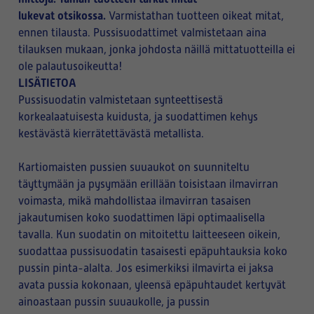
lukevat otsikossa.
Varmistathan tuotteen oikeat mitat,
ennen tilausta. Pussisuodattimet valmistetaan aina
tilauksen mukaan, jonka johdosta näillä mittatuotteilla ei
ole palautusoikeutta!
LISÄTIETOA
Pussisuodatin valmistetaan synteettisestä
korkealaatuisesta kuidusta, ja suodattimen kehys
kestävästä kierrätettävästä metallista.
Kartiomaisten pussien suuaukot on suunniteltu
täyttymään ja pysymään erillään toisistaan ilmavirran
voimasta, mikä mahdollistaa ilmavirran tasaisen
jakautumisen koko suodattimen läpi optimaalisella
tavalla. Kun suodatin on mitoitettu laitteeseen oikein,
suodattaa pussisuodatin tasaisesti epäpuhtauksia koko
pussin pinta-alalta. Jos esimerkiksi ilmavirta ei jaksa
avata pussia kokonaan, yleensä epäpuhtaudet kertyvät
ainoastaan pussin suuaukolle, ja pussin