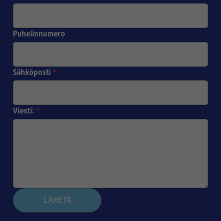
Puhelinnumero
Sähköposti
*
Viesti:
*
LÄHETÄ