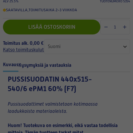
ALV 25.5%
TUOTENUMERO 5354
SAATAVILLA
,
TOIMITUSAIKA 2–3 VIIKKOA
LISÄÄ OSTOSKORIIN
Toimitus alk. 0,00 €
Katso toimituskulut
Kuvaus
Kysymyksiä ja vastauksia
PUSSISUODATIN
440x515-
540/6 ePM1 60% (F7)
Pussisuodattimet valmistetaan kotimaassa
laadukkaista materiaaleista.
Huom! Tuotekuva on esimerkki, eikä vastaa todellisia
mittoja. Tämän tuotteen tarkat mitat