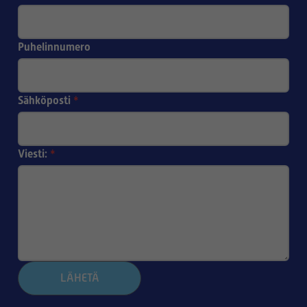
Puhelinnumero
Sähköposti
*
Viesti:
*
LÄHETÄ