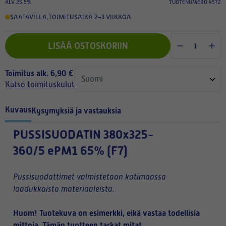
ALV 25.5%
TUOTENUMERO 4572
SAATAVILLA
,
TOIMITUSAIKA 2–3 VIIKKOA
LISÄÄ OSTOSKORIIN
Toimitus alk. 6,90 €
Katso toimituskulut
Kuvaus
Kysymyksiä ja vastauksia
PUSSISUODATIN
380x325-
360/5 ePM1 65% (F7)
Pussisuodattimet valmistetaan kotimaassa
laadukkaista materiaaleista.
Huom! Tuotekuva on esimerkki, eikä vastaa todellisia
mittoja. Tämän tuotteen tarkat mitat