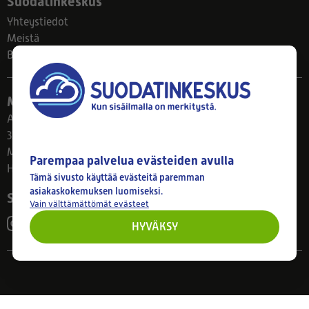
Suodatinkeskus
Yhteystiedot
Meistä
Blogi
Myymälä
Ahlmanintie 61
33800 Tampere
Ma–Pe 8–17
Parempaa palvelua evästeiden avulla
Huom! Myymälän poikkeusaukiolot: 27.7.-21.8. klo 8-16
Tämä sivusto käyttää evästeitä paremman
asiakaskokemuksen luomiseksi.
Seuraa meitä
Vain välttämättömät evästeet
HYVÄKSY