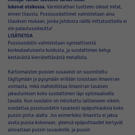
lukevat otsikossa.
Varmistathan tuotteen oikeat mitat,
ennen tilausta. Pussisuodattimet valmistetaan aina
tilauksen mukaan, jonka johdosta näillä mittatuotteilla ei
ole palautusoikeutta!
LISÄTIETOA
Pussisuodatin valmistetaan synteettisestä
korkealaatuisesta kuidusta, ja suodattimen kehys
kestävästä kierrätettävästä metallista.
Kartiomaisten pussien suuaukot on suunniteltu
täyttymään ja pysymään erillään toisistaan ilmavirran
voimasta, mikä mahdollistaa ilmavirran tasaisen
jakautumisen koko suodattimen läpi optimaalisella
tavalla. Kun suodatin on mitoitettu laitteeseen oikein,
suodattaa pussisuodatin tasaisesti epäpuhtauksia koko
pussin pinta-alalta. Jos esimerkiksi ilmavirta ei jaksa
avata pussia kokonaan, yleensä epäpuhtaudet kertyvät
ainoastaan pussin suuaukolle, ja pussin