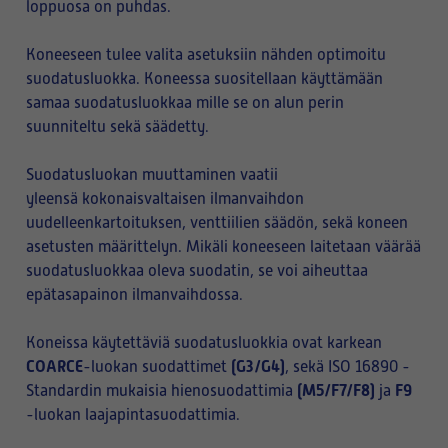
loppuosa on puhdas.
Koneeseen tulee valita asetuksiin nähden optimoitu
suodatusluokka. Koneessa suositellaan käyttämään
samaa suodatusluokkaa mille se on alun perin
suunniteltu sekä säädetty.
Suodatusluokan muuttaminen vaatii
yleensä kokonaisvaltaisen ilmanvaihdon
uudelleenkartoituksen, venttiilien säädön, sekä koneen
asetusten määrittelyn. Mikäli koneeseen laitetaan väärää
suodatusluokkaa oleva suodatin, se voi aiheuttaa
epätasapainon ilmanvaihdossa.
Koneissa käytettäviä suodatusluokkia ovat karkean
COARCE
(G3/G4)
-luokan suodattimet
, sekä ISO 16890 -
(M5/F7/F8)
F9
Standardin mukaisia hienosuodattimia
ja
-luokan laajapintasuodattimia.