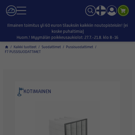
Ilmainen toimitus yli 60 euron tilauksiin kaikkiin noutopisteisiin! (ei
koske puhaltimia)
Huom.! Myymälän poikkeusaukiolot: 27.7.-21.8. klo 8-16
/
Kaikki tuotteet
/
Suodattimet
/
Pussisuodattimet
/
F7 PUSSISUODATTIMET
KOTIMAINEN