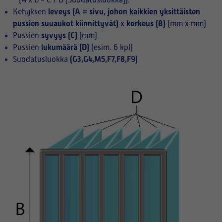
(A x B - C / D [Suodatusluokka]):
leveys (A = sivu, johon kaikkien yksittäisten
Kehyksen
pussien suuaukot kiinnittyvät)
korkeus (B)
x
(mm x mm)
syvyys (C)
Pussien
(mm)
lukumäärä (D)
Pussien
(esim. 6 kpl)
(G3,G4,M5,F7,F8,F9)
Suodatusluokka