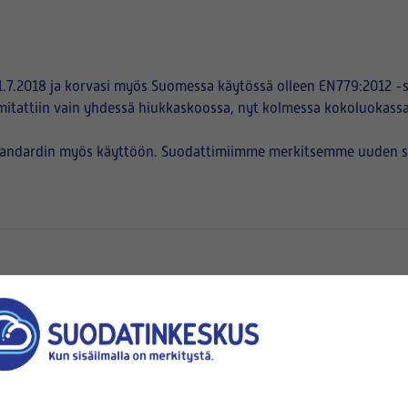
.7.2018 ja korvasi myös Suomessa käytössä olleen EN779:2012 -s
mitattiin vain yhdessä hiukkaskoossa, nyt kolmessa kokoluokassa
tandardin myös käyttöön. Suodattimiimme merkitsemme uuden suod
en
pussien suuaukot kiinnittyvät)
korkeus (B)
x
(mm x mm)