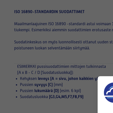
ISO 16890-STANDARDIN SUODATTIMET
Maailmanlaajuinen ISO 16890 -standardi astui voimaan 1
tiukempi. Esimerkiksi aiemmin suodattimien erotusaste 
Suodatinkeskus on myös luonnollisesti ottanut uuden s
poistuneen luokan selventämään siirtymää.
ESIMERKKI
pussisuodattimien mittojen tulkinnasta
(A x B - C / D [Suodatusluokka]):
leveys (A = sivu, johon kaikkien yksittäist
Kehyksen
syvyys (C)
Pussien
(mm)
lukumäärä (D)
Pussien
(esim. 6 kpl)
(G3,G4,M5,F7,F8,F9)
Suodatusluokka