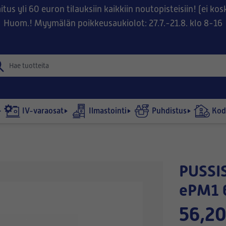
tus yli 60 euron tilauksiin kaikkiin noutopisteisiin! (ei ko
Huom.! Myymälän poikkeusaukiolot: 27.7.-21.8. klo 8-16
IV-varaosat
Ilmastointi
Puhdistus
Kodi
PUSSISUODATIN 360x835-360/4
ePM1 
56,20