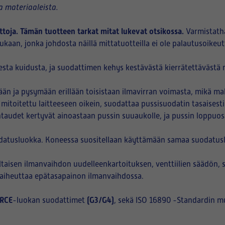
 materiaaleista.
ttoja. Tämän tuotteen tarkat mitat lukevat otsikossa.
Varmistath
kaan, jonka johdosta näillä mittatuotteilla ei ole palautusoikeut
sta kuidusta, ja suodattimen kehys kestävästä kierrätettävästä m
n ja pysymään erillään toisistaan ilmavirran voimasta, mikä ma
 mitoitettu laitteeseen oikein, suodattaa pussisuodatin tasaisest
htaudet kertyvät ainoastaan pussin suuaukolle, ja pussin loppuo
datusluokka. Koneessa suositellaan käyttämään samaa suodatuslu
aisen ilmanvaihdon uudelleenkartoituksen, venttiilien säädön, 
i aiheuttaa epätasapainon ilmanvaihdossa.
RCE
(G3/G4)
-luokan suodattimet
, sekä ISO 16890 -Standardin m