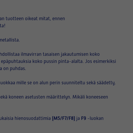
an tuotteen oikeat mitat, ennen
ta!
etallista.
hdollistaa ilmavirran tasaisen jakautumisen koko
i epäpuhtauksia koko pussin pinta-alalta. Jos esimerkiksi
sa on puhdas.
okkaa mille se on alun perin suunniteltu sekä säädetty.
sekä koneen asetusten määrittelyn. Mikäli koneeseen
(M5/F7/F8)
F9
ukaisia hienosuodattimia
ja
-luokan