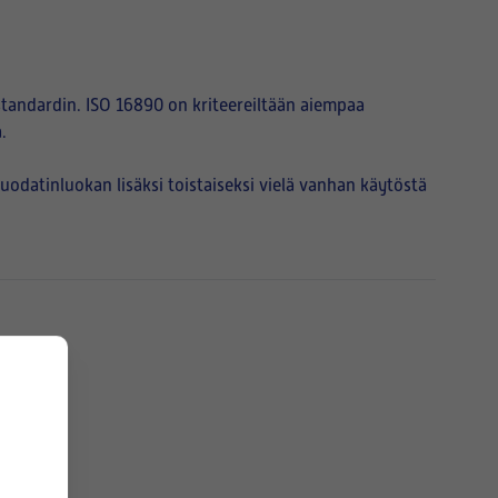
tandardin. ISO 16890 on kriteereiltään aiempaa
.
atinluokan lisäksi toistaiseksi vielä vanhan käytöstä