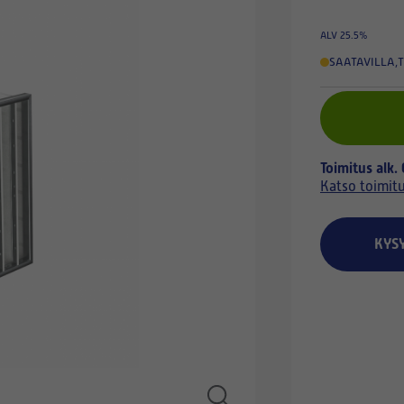
ALV 25.5%
SAATAVILLA
,
T
Toimitus alk.
Katso toimit
KYS