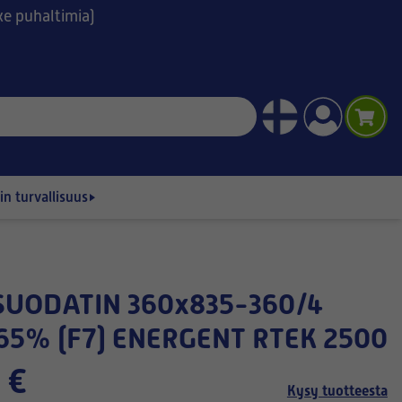
ske puhaltimia)
n turvallisuus
65% (F7) ENERGENT RTEK 2500
 €
Kysy tuotteesta