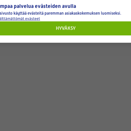
mpaa palvelua evästeiden avulla
sivusto käyttää evästeitä paremman asiakaskokemuksen luomiseksi.
välttämättömät evästeet
HYVÄKSY