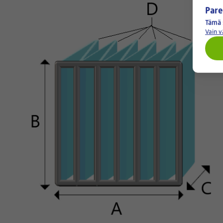
Pare
Tämä 
Vain 