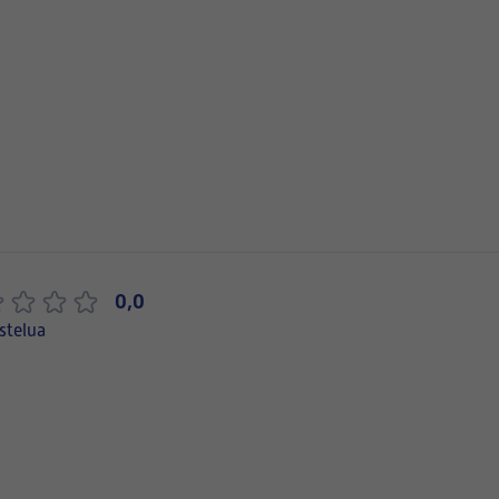
0,0
stelua