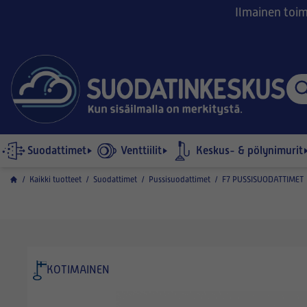
Ilmainen toimi
Suodattimet
Venttiilit
Keskus- & pölynimurit
/
Kaikki tuotteet
/
Suodattimet
/
Pussisuodattimet
/
F7 PUSSISUODATTIMET
KOTIMAINEN