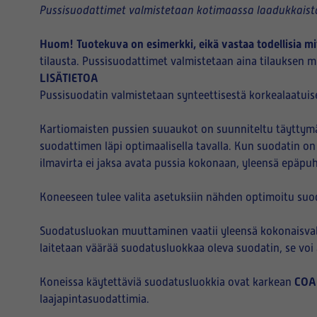
Pussisuodattimet valmistetaan kotimaassa laadukkaista
Huom! Tuotekuva on esimerkki, eikä vastaa todellisia mi
tilausta. Pussisuodattimet valmistetaan aina tilauksen mu
LISÄTIETOA
Pussisuodatin valmistetaan synteettisestä korkealaatuise
Kartiomaisten pussien suuaukot on suunniteltu täyttymää
suodattimen läpi optimaalisella tavalla. Kun suodatin on
ilmavirta ei jaksa avata pussia kokonaan, yleensä epäpu
Koneeseen tulee valita asetuksiin nähden optimoitu suo
Suodatusluokan muuttaminen vaatii yleensä kokonaisvalt
laitetaan väärää suodatusluokkaa oleva suodatin, se vo
COA
Koneissa käytettäviä suodatusluokkia ovat karkean
laajapintasuodattimia.