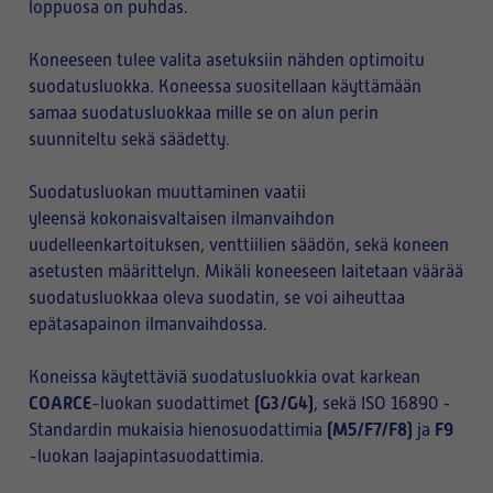
loppuosa on puhdas.
Koneeseen tulee valita asetuksiin nähden optimoitu
suodatusluokka. Koneessa suositellaan käyttämään
samaa suodatusluokkaa mille se on alun perin
suunniteltu sekä säädetty.
Suodatusluokan muuttaminen vaatii
yleensä kokonaisvaltaisen ilmanvaihdon
uudelleenkartoituksen, venttiilien säädön, sekä koneen
asetusten määrittelyn. Mikäli koneeseen laitetaan väärää
suodatusluokkaa oleva suodatin, se voi aiheuttaa
epätasapainon ilmanvaihdossa.
Koneissa käytettäviä suodatusluokkia ovat karkean
COARCE
(G3/G4)
-luokan suodattimet
, sekä ISO 16890 -
(M5/F7/F8)
F9
Standardin mukaisia hienosuodattimia
ja
-luokan laajapintasuodattimia.