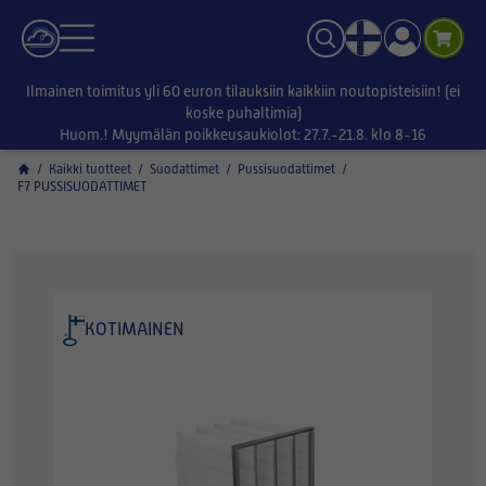
Ilmainen toimitus yli 60 euron tilauksiin kaikkiin noutopisteisiin! (ei
koske puhaltimia)
Huom.! Myymälän poikkeusaukiolot: 27.7.-21.8. klo 8-16
/
Kaikki tuotteet
/
Suodattimet
/
Pussisuodattimet
/
F7 PUSSISUODATTIMET
KOTIMAINEN