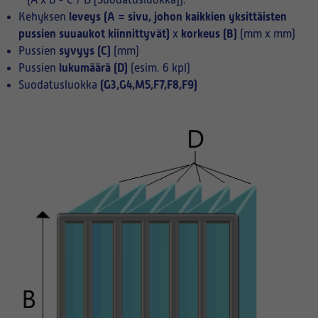
(A x B - C / D [Suodatusluokka]):
leveys (A = sivu, johon kaikkien yksittäisten
Kehyksen
pussien suuaukot kiinnittyvät)
korkeus (B)
x
(mm x mm)
syvyys (C)
Pussien
(mm)
lukumäärä (D)
Pussien
(esim. 6 kpl)
(G3,G4,M5,F7,F8,F9)
Suodatusluokka