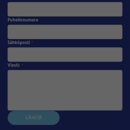
Puhelinnumero
Sähköposti
*
Viesti:
*
LÄHETÄ