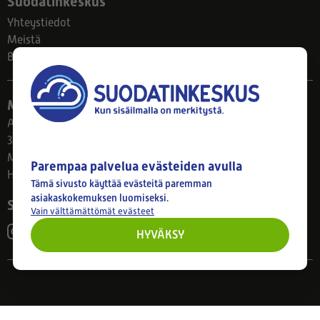
Suodatinkeskus
Yhteystiedot
Meistä
Blogi
Myymälä
Ahlmanintie 61
33800 Tampere
Ma–Pe 8–17
Parempaa palvelua evästeiden avulla
Huom! Myymälän poikkeusaukiolot: 27.7.-21.8. klo 8-16
Tämä sivusto käyttää evästeitä paremman
asiakaskokemuksen luomiseksi.
Seuraa meitä
Vain välttämättömät evästeet
HYVÄKSY