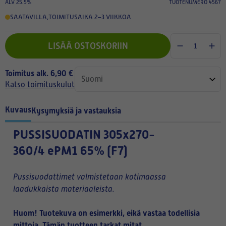
ALV 25.5%
TUOTENUMERO 4567
SAATAVILLA
,
TOIMITUSAIKA 2–3 VIIKKOA
LISÄÄ OSTOSKORIIN
Toimitus alk. 6,90 €
Katso toimituskulut
Kuvaus
Kysymyksiä ja vastauksia
PUSSISUODATIN
305x270-
360/4 ePM1 65% (F7)
Pussisuodattimet valmistetaan kotimaassa
laadukkaista materiaaleista.
Huom! Tuotekuva on esimerkki, eikä vastaa todellisia
mittoja. Tämän tuotteen tarkat mitat