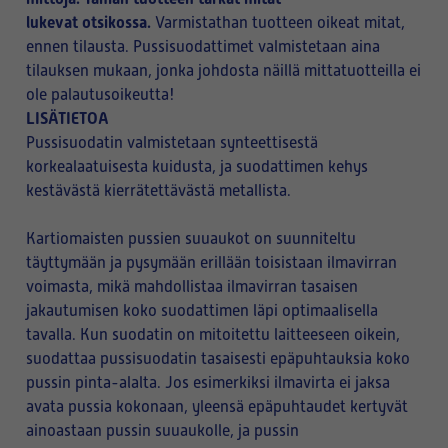
lukevat otsikossa.
Varmistathan tuotteen oikeat mitat,
ennen tilausta. Pussisuodattimet valmistetaan aina
tilauksen mukaan, jonka johdosta näillä mittatuotteilla ei
ole palautusoikeutta!
LISÄTIETOA
Pussisuodatin valmistetaan synteettisestä
korkealaatuisesta kuidusta, ja suodattimen kehys
kestävästä kierrätettävästä metallista.
Kartiomaisten pussien suuaukot on suunniteltu
täyttymään ja pysymään erillään toisistaan ilmavirran
voimasta, mikä mahdollistaa ilmavirran tasaisen
jakautumisen koko suodattimen läpi optimaalisella
tavalla. Kun suodatin on mitoitettu laitteeseen oikein,
suodattaa pussisuodatin tasaisesti epäpuhtauksia koko
pussin pinta-alalta. Jos esimerkiksi ilmavirta ei jaksa
avata pussia kokonaan, yleensä epäpuhtaudet kertyvät
ainoastaan pussin suuaukolle, ja pussin