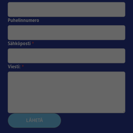
Puhelinnumero
Sähköposti
*
Viesti:
*
LÄHETÄ