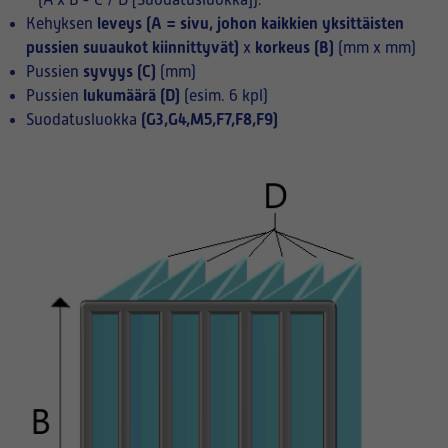
(A x B - C / D [Suodatusluokka]):
leveys (A = sivu, johon kaikkien yksittäisten
Kehyksen
pussien suuaukot kiinnittyvät)
korkeus (B)
x
(mm x mm)
syvyys (C)
Pussien
(mm)
lukumäärä (D)
Pussien
(esim. 6 kpl)
(G3,G4,M5,F7,F8,F9)
Suodatusluokka