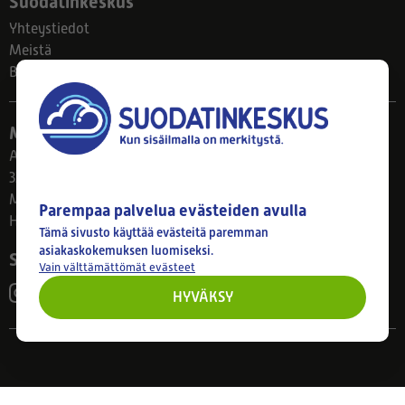
Suodatinkeskus
Yhteystiedot
Meistä
Blogi
Myymälä
Ahlmanintie 61
33800 Tampere
Ma–Pe 8–17
Parempaa palvelua evästeiden avulla
Huom! Myymälän poikkeusaukiolot: 27.7.-21.8. klo 8-16
Tämä sivusto käyttää evästeitä paremman
asiakaskokemuksen luomiseksi.
Seuraa meitä
Vain välttämättömät evästeet
HYVÄKSY