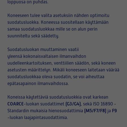
loppuosa on puhdas.
Koneeseen tulee valita asetuksiin nähden optimoitu
suodatusluokka. Koneessa suositellaan käyttämään
samaa suodatusluokkaa mille se on alun perin
suunniteltu sekä säädetty.
Suodatusluokan muuttaminen vaatii
yleensä kokonaisvaltaisen ilmanvaihdon
uudelleenkartoituksen, venttiilien säädön, sekä koneen
asetusten määrittelyn. Mikäli koneeseen laitetaan väärää
suodatusluokkaa oleva suodatin, se voi aiheuttaa
epätasapainon ilmanvaihdossa.
Koneissa käytettäviä suodatusluokkia ovat karkean
COARCE
(G3/G4)
-luokan suodattimet
, sekä ISO 16890 -
(M5/F7/F8)
F9
Standardin mukaisia hienosuodattimia
ja
-luokan laajapintasuodattimia.