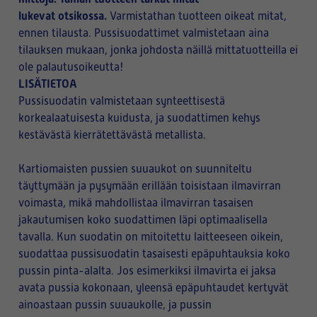
lukevat otsikossa.
Varmistathan tuotteen oikeat mitat,
ennen tilausta. Pussisuodattimet valmistetaan aina
tilauksen mukaan, jonka johdosta näillä mittatuotteilla ei
ole palautusoikeutta!
LISÄTIETOA
Pussisuodatin valmistetaan synteettisestä
korkealaatuisesta kuidusta, ja suodattimen kehys
kestävästä kierrätettävästä metallista.
Kartiomaisten pussien suuaukot on suunniteltu
täyttymään ja pysymään erillään toisistaan ilmavirran
voimasta, mikä mahdollistaa ilmavirran tasaisen
jakautumisen koko suodattimen läpi optimaalisella
tavalla. Kun suodatin on mitoitettu laitteeseen oikein,
suodattaa pussisuodatin tasaisesti epäpuhtauksia koko
pussin pinta-alalta. Jos esimerkiksi ilmavirta ei jaksa
avata pussia kokonaan, yleensä epäpuhtaudet kertyvät
ainoastaan pussin suuaukolle, ja pussin