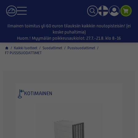
Ilmainen toimitus yli 60 euron tilauksiin kaikkiin noutopisteisiin! (ei
koske puhaltimia)
Huom.! Myymälän poikkeusaukiolot: 27.7.-21.8. klo 8-16
/
Kaikki tuotteet
/
Suodattimet
/
Pussisuodattimet
/
F7 PUSSISUODATTIMET
KOTIMAINEN