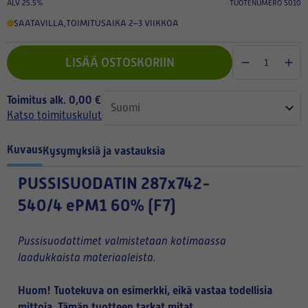
ALV 25.5%
TUOTENUMERO 5010
SAATAVILLA
,
TOIMITUSAIKA 2–3 VIIKKOA
LISÄÄ OSTOSKORIIN
Toimitus alk. 0,00 €
Katso toimituskulut
Kuvaus
Kysymyksiä ja vastauksia
PUSSISUODATIN
287x742-
540/4 ePM1 60% (F7)
Pussisuodattimet valmistetaan kotimaassa
laadukkaista materiaaleista.
Huom! Tuotekuva on esimerkki, eikä vastaa todellisia
mittoja. Tämän tuotteen tarkat mitat