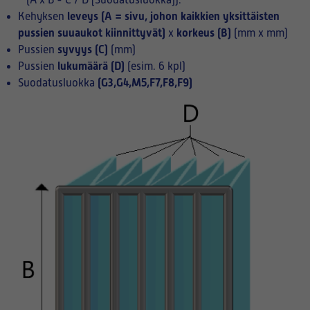
(A x B - C / D [Suodatusluokka]):
leveys (A = sivu, johon kaikkien yksittäisten
Kehyksen
pussien suuaukot kiinnittyvät)
korkeus (B)
x
(mm x mm)
syvyys (C)
Pussien
(mm)
lukumäärä (D)
Pussien
(esim. 6 kpl)
(G3,G4,M5,F7,F8,F9)
Suodatusluokka