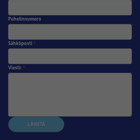
Puhelinnumero
Sähköposti
*
Viesti:
*
LÄHETÄ