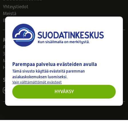
Yhteystiedot
Meistä
Blogi
Myymälä
Ahlmanintie 61
33800 Tampere
Ma–Pe 8–17
Parempaa palvelua evästeiden avulla
Huom! Myymälän poikkeusaukiolot: 27.7.-21.8. klo 8-16
Tämä sivusto käyttää evästeitä paremman
asiakaskokemuksen luomiseksi.
Seuraa meitä
Vain välttämättömät evästeet
HYVÄKSY