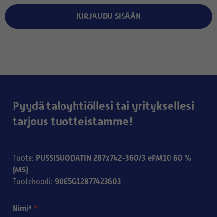
KIRJAUDU SISÄÄN
Pyydä taloyhtiöllesi tai yrityksellesi
tarjous tuotteistamme!
PUSSISUODATIN 287x742-360/3 ePM10 60 %
Tuote
:
(M5)
90E5G12877423603
Tuotekoodi
:
Nimi*
*