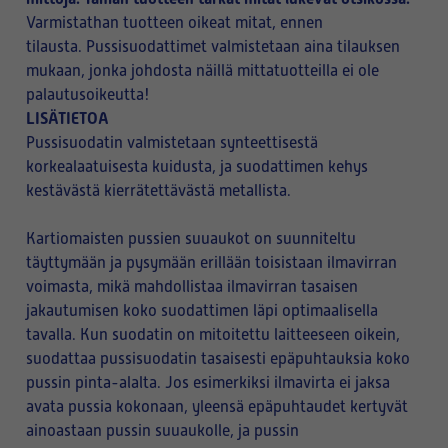
Varmistathan tuotteen oikeat mitat, ennen
tilausta. Pussisuodattimet valmistetaan aina tilauksen
mukaan, jonka johdosta näillä mittatuotteilla ei ole
palautusoikeutta!
LISÄTIETOA
Pussisuodatin valmistetaan synteettisestä
korkealaatuisesta kuidusta, ja suodattimen kehys
kestävästä kierrätettävästä metallista.
Kartiomaisten pussien suuaukot on suunniteltu
täyttymään ja pysymään erillään toisistaan ilmavirran
voimasta, mikä mahdollistaa ilmavirran tasaisen
jakautumisen koko suodattimen läpi optimaalisella
tavalla. Kun suodatin on mitoitettu laitteeseen oikein,
suodattaa pussisuodatin tasaisesti epäpuhtauksia koko
pussin pinta-alalta. Jos esimerkiksi ilmavirta ei jaksa
avata pussia kokonaan, yleensä epäpuhtaudet kertyvät
ainoastaan pussin suuaukolle, ja pussin