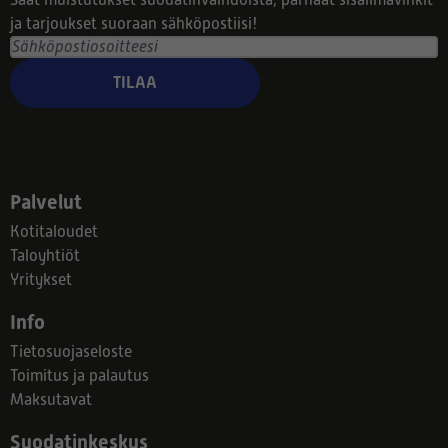
Saat muistutukset suodatinvaihdoista, parhaat sisäilmavinkit
ja tarjoukset suoraan sähköpostiisi!
TILAA
Palvelut
Kotitaloudet
Taloyhtiöt
Yritykset
Info
Tietosuojaseloste
Toimitus ja palautus
Maksutavat
Suodatinkeskus