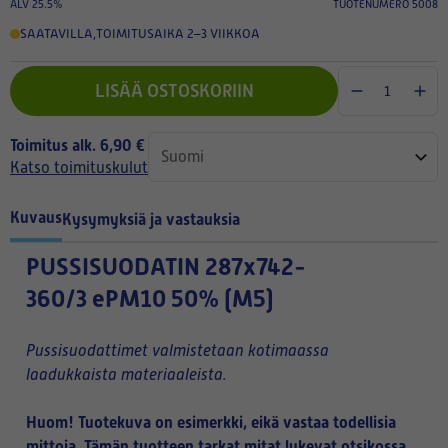
ALV 25.5%
TUOTENUMERO 5008
SAATAVILLA
,
TOIMITUSAIKA 2–3 VIIKKOA
LISÄÄ OSTOSKORIIN
Toimitus alk. 6,90 €
Katso toimituskulut
Kuvaus
Kysymyksiä ja vastauksia
PUSSISUODATIN
287x742-
360/3 ePM10 50% (M5)
Pussisuodattimet valmistetaan kotimaassa
laadukkaista materiaaleista.
Huom! Tuotekuva on esimerkki, eikä vastaa todellisia
mittoja. Tämän tuotteen tarkat mitat lukevat otsikossa.