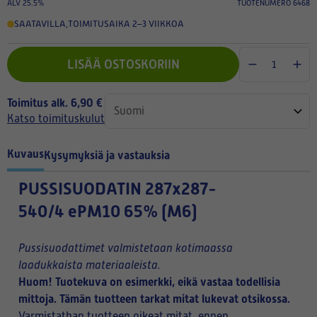
ALV 25.5%
TUOTENUMERO 6468
SAATAVILLA
,
TOIMITUSAIKA 2–3 VIIKKOA
LISÄÄ OSTOSKORIIN
Toimitus alk. 6,90 €
Katso toimituskulut
Kuvaus
Kysymyksiä ja vastauksia
PUSSISUODATIN
287x287-
540/4 ePM10 65% (M6)
Pussisuodattimet valmistetaan kotimaassa
laadukkaista materiaaleista.
Huom! Tuotekuva on esimerkki, eikä vastaa todellisia
mittoja. Tämän tuotteen tarkat mitat lukevat otsikossa.
Varmistathan tuotteen oikeat mitat, ennen