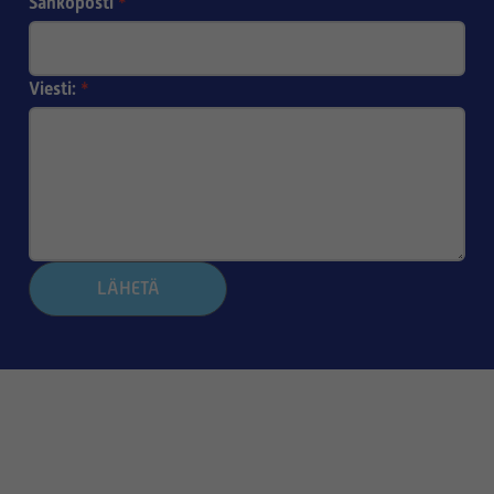
Sähköposti
*
Viesti:
*
LÄHETÄ