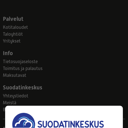
Palvelut
Kotitaloudet
Taloyhtiöt
Yritykset
Info
Tietosuojaseloste
Toimitus ja palautus
Maksutavat
Suodatinkeskus
Yhteystiedot
Meistä
Blogi