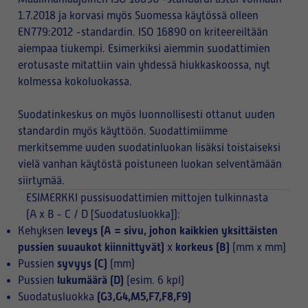
1.7.2018 ja korvasi myös Suomessa käytössä olleen
EN779:2012 -standardin. ISO 16890 on kriteereiltään
aiempaa tiukempi. Esimerkiksi aiemmin suodattimien
erotusaste mitattiin vain yhdessä hiukkaskoossa, nyt
kolmessa kokoluokassa.
Suodatinkeskus on myös luonnollisesti ottanut uuden
standardin myös käyttöön. Suodattimiimme
merkitsemme uuden suodatinluokan lisäksi toistaiseksi
vielä vanhan käytöstä poistuneen luokan selventämään
siirtymää.
ESIMERKKI
pussisuodattimien mittojen tulkinnasta
(A x B - C / D [Suodatusluokka]):
leveys (A = sivu, johon kaikkien yksittäisten
Kehyksen
pussien suuaukot kiinnittyvät)
korkeus (B)
x
(mm x mm)
syvyys (C)
Pussien
(mm)
lukumäärä (D)
Pussien
(esim. 6 kpl)
(G3,G4,M5,F7,F8,F9)
Suodatusluokka