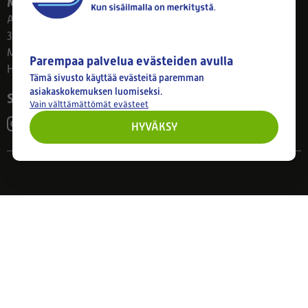
Myymälä
Ahlmanintie 61
33800 Tampere
Ma–Pe 8–17
Parempaa palvelua evästeiden avulla
Huom! Myymälän poikkeusaukiolot: 27.7.-21.8. klo 8-16
Tämä sivusto käyttää evästeitä paremman
asiakaskokemuksen luomiseksi.
Seuraa meitä
Vain välttämättömät evästeet
HYVÄKSY