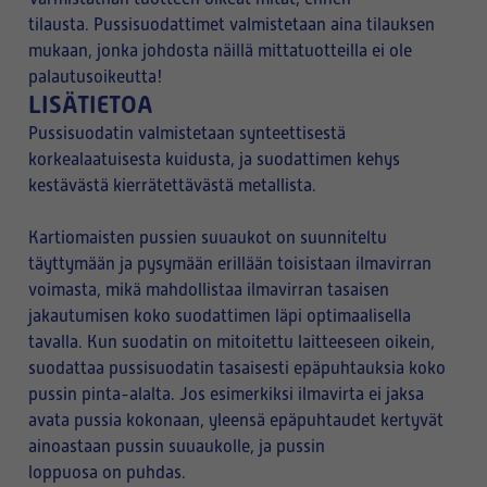
tilausta. Pussisuodattimet valmistetaan aina tilauksen
mukaan, jonka johdosta näillä mittatuotteilla ei ole
palautusoikeutta!
LISÄTIETOA
Pussisuodatin valmistetaan synteettisestä
korkealaatuisesta kuidusta, ja suodattimen kehys
kestävästä kierrätettävästä metallista.
Kartiomaisten pussien suuaukot on suunniteltu
täyttymään ja pysymään erillään toisistaan ilmavirran
voimasta, mikä mahdollistaa ilmavirran tasaisen
jakautumisen koko suodattimen läpi optimaalisella
tavalla. Kun suodatin on mitoitettu laitteeseen oikein,
suodattaa pussisuodatin tasaisesti epäpuhtauksia koko
pussin pinta-alalta. Jos esimerkiksi ilmavirta ei jaksa
avata pussia kokonaan, yleensä epäpuhtaudet kertyvät
ainoastaan pussin suuaukolle, ja pussin
loppuosa on puhdas.