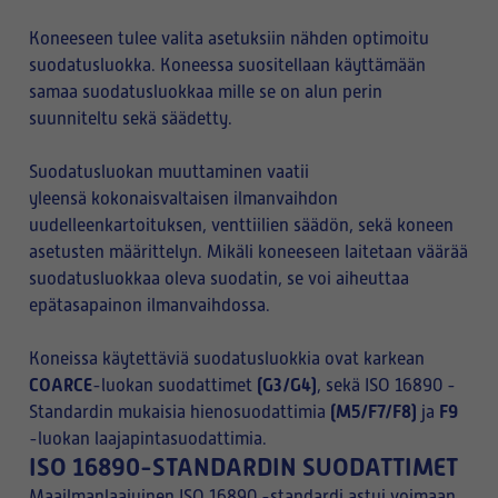
Koneeseen tulee valita asetuksiin nähden optimoitu
suodatusluokka. Koneessa suositellaan käyttämään
samaa suodatusluokkaa mille se on alun perin
suunniteltu sekä säädetty.
Suodatusluokan muuttaminen vaatii
yleensä kokonaisvaltaisen ilmanvaihdon
uudelleenkartoituksen, venttiilien säädön, sekä koneen
asetusten määrittelyn. Mikäli koneeseen laitetaan väärää
suodatusluokkaa oleva suodatin, se voi aiheuttaa
epätasapainon ilmanvaihdossa.
Koneissa käytettäviä suodatusluokkia ovat karkean
COARCE
(G3/G4)
-luokan suodattimet
, sekä ISO 16890 -
(M5/F7/F8)
F9
Standardin mukaisia hienosuodattimia
ja
-luokan laajapintasuodattimia.
ISO 16890-STANDARDIN SUODATTIMET
Maailmanlaajuinen ISO 16890 -standardi astui voimaan