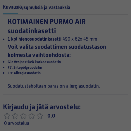
Kuvaus
Kysymyksiä ja vastauksia
KOTIMAINEN
PURMO AIR
suodatinkasetti
1 kpl hienosuodatinkasetti
490 x 62x 45 mm
Voit valita suodattimen suodatustason
kolmesta vaihtoehdosta:
G1: Vesipestävä karkeasuodatin
F7: Siitepölysuodatin
F9: Allergiasuodatin
Suodatusteholtaan paras on allergiasuodatin.
Kirjaudu ja jätä arvostelu:
0,0
0 arvostelua