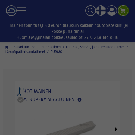
Ilmainen toimitus yli 60 euron tilauksiin kaikkiin noutopisteisiin! (ei
koske puhaltimia)
Huom.! Myymälän poikkeusaukiolot: 27.7.-21.8. klo 8-16
/
Kaikki tuotteet
/
Suodattimet
/
Ikkuna-, seinä-, ja patterisuodattimet
/
Lämpöpatterisuodattimet
/
PURMO
KOTIMAINEN
ALKUPERÄISLAATUINEN