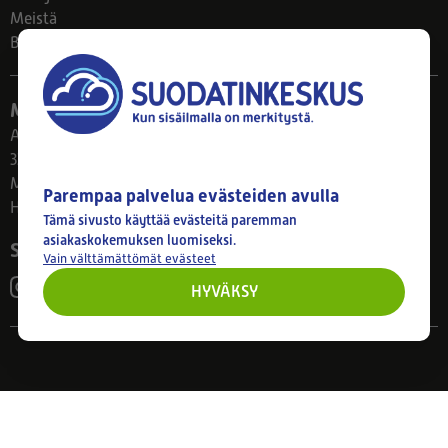
Meistä
Blogi
Myymälä
Ahlmanintie 61
33800 Tampere
Ma–Pe 8–17
Parempaa palvelua evästeiden avulla
Huom! Myymälän poikkeusaukiolot: 27.7.-21.8. klo 8-16
Tämä sivusto käyttää evästeitä paremman
asiakaskokemuksen luomiseksi.
Seuraa meitä
Vain välttämättömät evästeet
HYVÄKSY