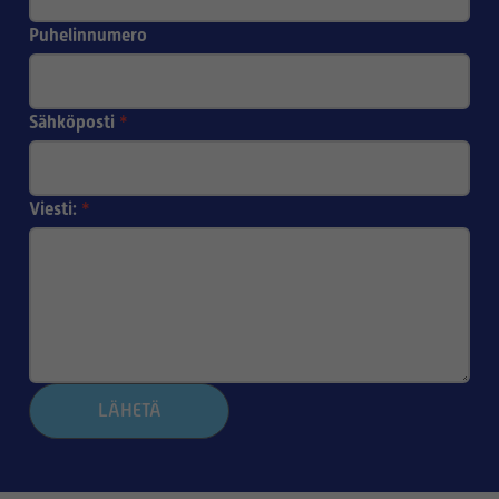
Puhelinnumero
Sähköposti
*
Viesti:
*
LÄHETÄ