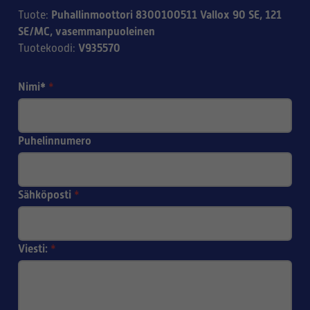
Puhallinmoottori 8300100511 Vallox 90 SE, 121
Tuote
:
SE/MC, vasemmanpuoleinen
V935570
Tuotekoodi
:
Nimi*
*
Puhelinnumero
Sähköposti
*
Viesti:
*