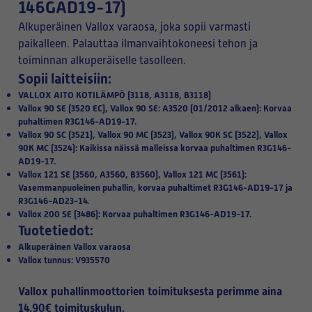
146GAD19-17)
Alkuperäinen Vallox varaosa, joka sopii varmasti
paikalleen. Palauttaa ilmanvaihtokoneesi tehon ja
toiminnan alkuperäiselle tasolleen.
Sopii laitteisiin:
VALLOX AITO KOTILÄMPÖ (3118, A3118, B3118)
Vallox 90 SE (3520 EC), Vallox 90 SE: A3520 (01/2012 alkaen): Korvaa
puhaltimen R3G146-AD19-17.
Vallox 90 SC (3521), Vallox 90 MC (3523), Vallox 90K SC (3522), Vallox
90K MC (3524): Kaikissa näissä malleissa korvaa puhaltimen R3G146-
AD19-17.
Vallox 121 SE (3560, A3560, B3560), Vallox 121 MC (3561):
Vasemmanpuoleinen puhallin, korvaa puhaltimet R3G146-AD19-17 ja
R3G146-AD23-14.
Vallox 200 SE (3486): Korvaa puhaltimen R3G146-AD19-17.
Tuotetiedot:
Alkuperäinen Vallox varaosa
Vallox tunnus: V935570
Vallox puhallinmoottorien toimituksesta perimme aina
14,90€ toimituskulun.