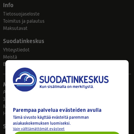
Info
Tietosuojaseloste
Toimitus ja palautus
Maksutavat
Suodatinkeskus
Yhteystiedot
Meistä
Blogi
Myymälä
Ahlmanintie 61
33800 Tampere
Ma–Pe 8–17
Parempaa palvelua evästeiden avulla
Huom! Myymälän poikkeusaukiolot: 27.7.-21.8. klo 8-16
Tämä sivusto käyttää evästeitä paremman
asiakaskokemuksen luomiseksi.
Seuraa meitä
Vain välttämättömät evästeet