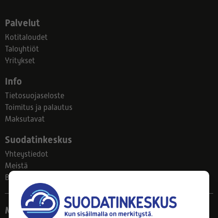
Palvelut
Kotitaloudet
Taloyhtiöt
Yritykset
Info
Tietosuojaseloste
Toimitus ja palautus
Maksutavat
Suodatinkeskus
Yhteystiedot
Meistä
Blogi
Myymälä