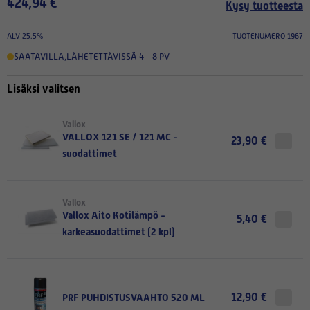
424,94 €
Kysy tuotteesta
ALV 25.5%
TUOTENUMERO 1967
SAATAVILLA
,
LÄHETETTÄVISSÄ 4 - 8 PV
Lisäksi valitsen
Vallox
VALLOX 121 SE / 121 MC -
23,90 €
suodattimet
Vallox
Vallox Aito Kotilämpö -
5,40 €
karkeasuodattimet (2 kpl)
12,90 €
PRF PUHDISTUSVAAHTO 520 ML