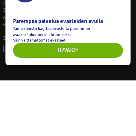
Ahlmanintie 61
33800 Tampere
Ma–Pe 8–17
Parempaa palvelua evästeiden avulla
Huom! Myymälän poikkeusaukiolot: 27.7.-21.8. klo 8-16
Tämä sivusto käyttää evästeitä paremman
asiakaskokemuksen luomiseksi.
Seuraa meitä
Vain välttämättömät evästeet
HYVÄKSY