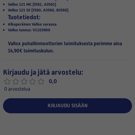
Vallox 121 MC (3561, A3561)
Vallox 121 SE (3560, A3560, B3560)
Tuotetiedot:
Alkuperäinen Vallox varaosa
Vallox tunnus: V1103900
Vallox puhallinmoottorien toimituksesta perimme aina
14,90€ toimituskulun.
Kirjaudu ja jätä arvostelu:
0,0
0 arvostelua
KIRJAUDU SISÄÄN