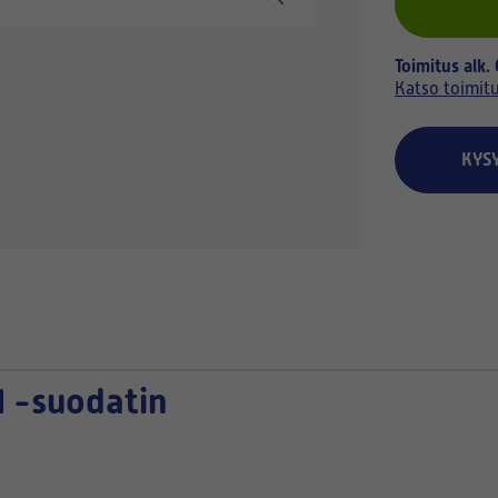
Toimitus alk.
Katso toimit
KYS
 -suodatin