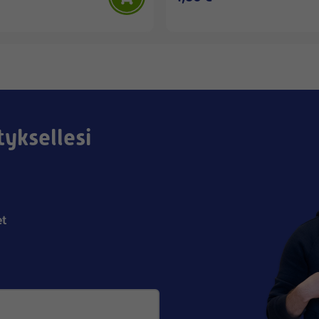
tyksellesi
et