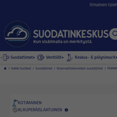
Ilmainen toimi
Suodattimet
Venttiilit
Keskus- & pölynimurit
/
Kaikki tuotteet
/
Suodattimet
/
Ilmanvaihtokoneiden suodattimet
/
PARMA
KOTIMAINEN
ALKUPERÄISLAATUINEN