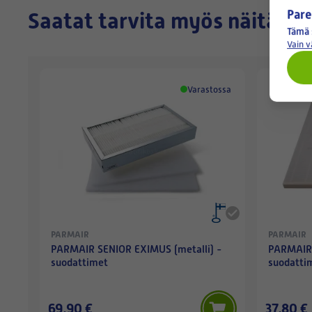
Pare
Saatat tarvita myös näitä
Tämä 
Vain 
Varastossa
PARMAIR
PARMAIR
PARMAIR SENIOR EXIMUS (metalli) -
PARMAIR 
suodattimet
suodatti
69,90 €
37,80 €