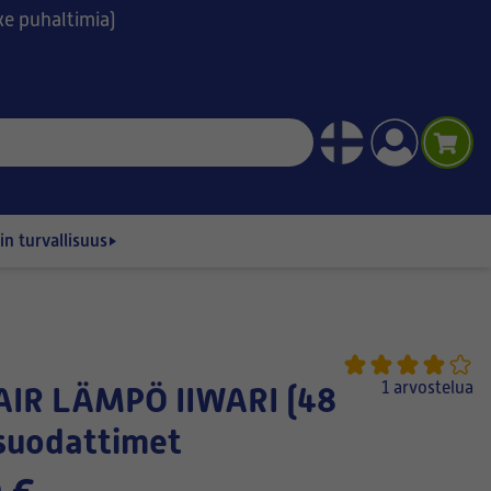
ske puhaltimia)
n turvallisuus
1 arvostelua
suodattimet