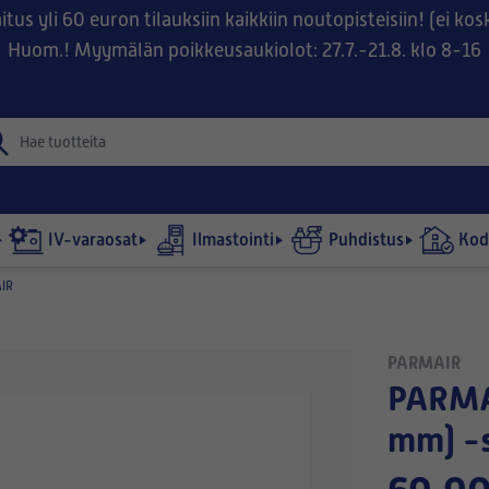
tus yli 60 euron tilauksiin kaikkiin noutopisteisiin! (ei ko
Huom.! Myymälän poikkeusaukiolot: 27.7.-21.8. klo 8-16
IV-varaosat
Ilmastointi
Puhdistus
Kodi
IR
PARMAIR
PARMAIR LÄMPÖ IIWARI (48
mm) -