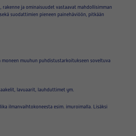
t, rakenne ja ominaisuudet vastaavat mahdollisimman
 sekä suodattimien pieneen painehäviöön, pitkään
kä moneen muuhun puhdistustarkoitukseen soveltuva
akelit, lavuaarit, lauhduttimet ym.
ka ilmanvaihtokoneesta esim. imuroimalla. Lisäksi