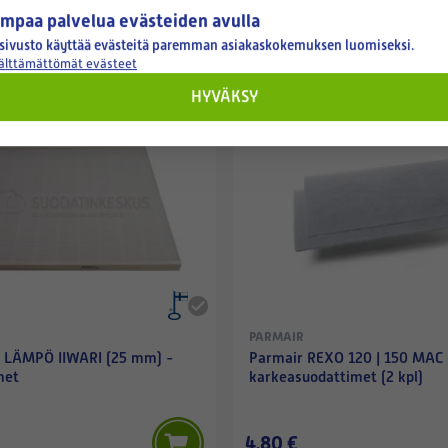
mpaa palvelua evästeiden avulla
sivusto käyttää evästeitä paremman asiakaskokemuksen luomiseksi.
välttämättömät evästeet
HYVÄKSY
Varastossa
PARMAIR
LÄMPÖ IIWARI (25 mm) -
Parmair REXO 120 | 150 MAC 
met
karkeasuodattimet (2 kpl)
4,80 €