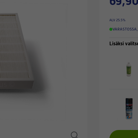
69,90
ALV 25.5%
VARASTOSSA
,
Lisäksi valits