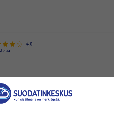
4,0
stelua