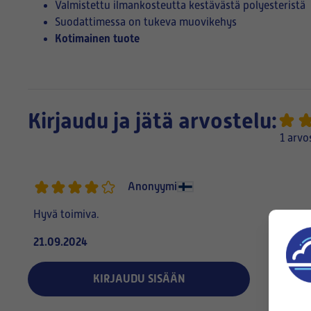
Valmistettu ilmankosteutta kestävästä polyesteristä
Suodattimessa on tukeva muovikehys
Kotimainen tuote
Kirjaudu ja jätä arvostelu:
1 arvo
Anonyymi
Hyvä toimiva.
21.09.2024
KIRJAUDU SISÄÄN