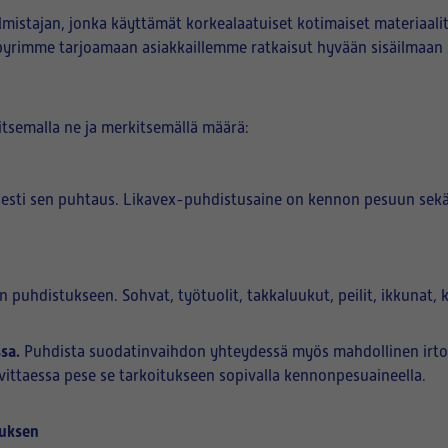
istajan, jonka käyttämät korkealaatuiset kotimaiset materiaali
ä pyrimme tarjoamaan asiakkaillemme ratkaisut hyvään sisäilmaan
litsemalla ne ja merkitsemällä määrä:
sesti sen puhtaus. Likavex-puhdistusaine on kennon pesuun se
hdistukseen. Sohvat, työtuolit, takkaluukut, peilit, ikkunat, ka
sa.
Puhdista suodatinvaihdon yhteydessä myös mahdollinen irtoli
ttaessa pese se tarkoitukseen sopivalla kennonpesuaineella.
tuksen