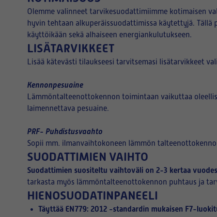
Olemme valinneet tarvikesuodattimiimme kotimaisen valm
hyvin tehtaan alkuperäissuodattimissa käytettyjä. Täll
käyttöikään sekä alhaiseen energiankulutukseen.
LISÄTARVIKKEET
Lisää kätevästi tilaukseesi tarvitsemasi lisätarvikkeet va
Kennonpesuaine
Lämmöntalteenottokennon toimintaan vaikuttaa oleelli
laimennettava pesuaine.
PRF- Puhdistusvaahto
Sopii mm. ilmanvaihtokoneen lämmön talteenottokennon pu
SUODATTIMIEN VAIHTO
Suodattimien suositeltu vaihtoväli on 2-3 kertaa vuodes
tarkasta myös lämmöntalteenottokennon puhtaus ja tarvi
HIENOSUODATINPANEELI
Täyttää EN779: 2012 -standardin mukaisen F7-luoki