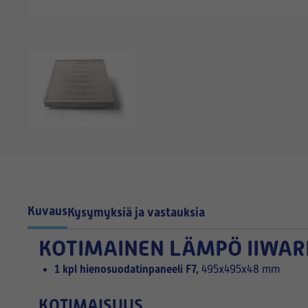
Kuvaus
Kysymyksiä ja vastauksia
KOTIMAINEN
LÄMPÖ IIWARI
1 kpl hienosuodatinpaneeli F7,
495x495x48 mm
KOTIMAISUUS