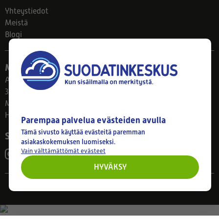
Yhteystiedot
Meistä
Blogi
Myymälä
Ahlmanintie 61
33800 Tampere
Ma–Pe 8–17
Huom! Myymälän poikkeusaukiolot: 27.7.-21.8. klo 8-16
Parempaa palvelua evästeiden avulla
Tämä sivusto käyttää evästeitä paremman
Seuraa meitä
asiakaskokemuksen luomiseksi.
Vain välttämättömät evästeet
HYVÄKSY