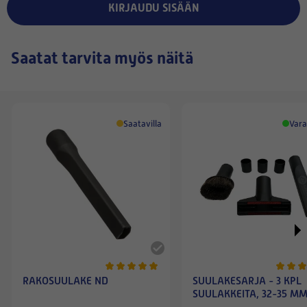
KIRJAUDU SISÄÄN
Saatat tarvita myös näitä
Saatavilla
Vara
RAKOSUULAKE ND
SUULAKESARJA - 3 KPL
SUULAKKEITA, 32-35 M