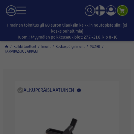
Ilmainen toimitus yli 60 euron tilauksiin kaikkiin noutopisteisiin! (ei
koske puhaltimia)
Huom.! Myymälän poikkeusaukiolot: 27.7.-21.8. klo 8-16
/
Kaikki tuotteet
/
Imurit
/
Keskuspölynimurit
/
PUZER
/
TARVIKESUULAKKEET
ALKUPERÄISLAATUINEN