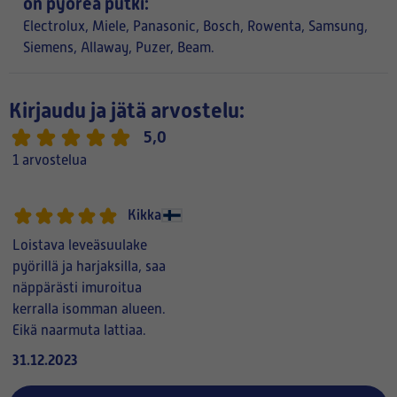
on pyöreä putki:
Electrolux, Miele, Panasonic, Bosch, Rowenta, Samsung,
Siemens, Allaway, Puzer, Beam.
Kirjaudu ja jätä arvostelu:
5,0
1 arvostelua
Kikka
Loistava leveäsuulake
pyörillä ja harjaksilla, saa
näppärästi imuroitua
kerralla isomman alueen.
Eikä naarmuta lattiaa.
31.12.2023