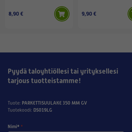
8,90 €
9,90 €
Pyydä taloyhtiöllesi tai yrityksellesi
tarjous tuotteistamme!
PARKETTISUULAKE 350 MM GV
Tuote
:
DS019LG
Tuotekoodi
:
Nimi*
*