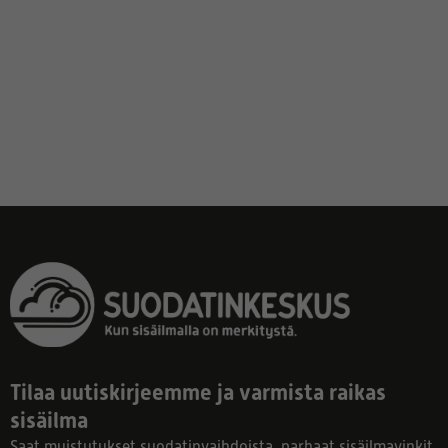
Tilaa uutiskirjeemme ja varmista raikas
sisäilma
Saat muistutukset suodatinvaihdoista, parhaat sisäilmavinkit