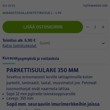
ALV 25.5%
TUOTENUMERO 3195
VARASTOSSA
,
LÄHETETTÄVISSÄ 1 - 4 PV
LISÄÄ OSTOSKORIIN
Toimitus alk. 6,90 €
Katso toimituskulut
Kuvaus
Kysymyksiä ja vastauksia
PARKETTISUULAKE 350 MM
Soveltuu erinomaisesti koville lattiapinnoille kuten
parketit, laminaatit, laatat, muovimatot jne. Pehmeät
luonnonharjat eivät naarmuta lattiaa.
Sopii 32 mm pyöreille teleskooppivarsille
Leveys: 350 mm
Sopii mm. seuraaviin imurimerkkeihin joissa