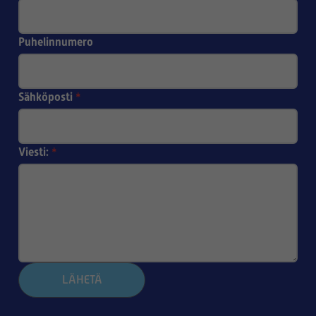
Puhelinnumero
Sähköposti
*
Viesti:
*
LÄHETÄ