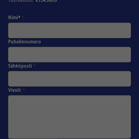
V3545900
Tuotekoodi
:
Nimi*
*
Puhelinnumero
Sähköposti
*
Viesti:
*