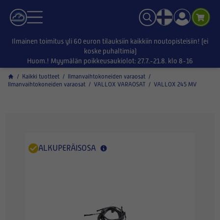
Ilmainen toimitus yli 60 euron tilauksiin kaikkiin noutopisteisiin! (ei
koske puhaltimia)
Huom.! Myymälän poikkeusaukiolot: 27.7.-21.8. klo 8-16
/
Kaikki tuotteet
/
Ilmanvaihtokoneiden varaosat
/
Ilmanvaihtokoneiden varaosat
/
VALLOX VARAOSAT
/
VALLOX 245 MV
ALKUPERÄISOSA