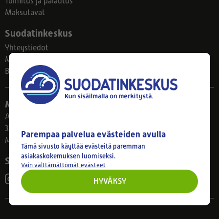
Toimitus ja palautus
Maksutavat
Suodatinkeskus
Yhteystiedot
Meistä
Blogi
Myymälä
Ahlmanintie 61
33800 Tampere
Parempaa palvelua evästeiden avulla
Ma–Pe 8–17
Tämä sivusto käyttää evästeitä paremman
asiakaskokemuksen luomiseksi.
Seuraa meitä
Vain välttämättömät evästeet
HYVÄKSY